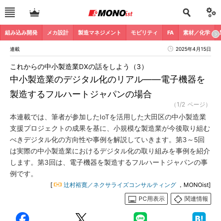
組み込み開発
メカ設計
製造マネジメント
モビリティ
FA
素材／化学
連載
2025年4月15日
これからの中小製造業DXの話をしよう（3）
中小製造業のデジタル化のリアル――電子機器を
製造するフルハートジャパンの場合
（1/2 ページ）
本連載では、筆者が参加したIoTを活用した大田区の中小製造業
支援プロジェクトの成果を基に、小規模な製造業が今後取り組む
べきデジタル化の方向性や事例を解説していきます。第3～5回
は実際の中小製造業におけるデジタル化の取り組みを事例を紹介
します。第3回は、電子機器を製造するフルハートジャパンの事
例です。
[
辻村裕寛／ネクサライズコンサルティング
，MONOist]
PC用表示
関連情報