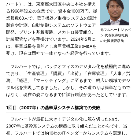
ハート）」は、東京都大田区中央に本社を構え
る1968年設立の企業です。資本金1000万円、従
業員数68人で、電子機器／制御システムの設計
製造や計測、自動制御システムのソフトウェア
元フルハートジャパ
開発、プリント基板実装、メカトロ装置組立、
ン 代表取締役社長
計装配管などを手掛けています。2024年5月に
のた國廣愛彦氏
は、事業成長を目的とし東亜電機工業のM&Aを
受け、現在は両社で一体となった経営を行っています。
フルハートでは、バックオフィスのデジタル化を積極的に進め
ており、「生産管理」「購買」「出荷」「在庫管理」「人事／労
務」「経理」「マーケティング」に至るまで、幅広い領域でデジ
タル化を実現してきました。しかし、その道のりは簡単なもので
はなく、現在の姿になるまでに試行錯誤があったとしています。
1回目（2007年）の基幹系システム構築での失敗
フルハートが最初に大きくデジタル化に舵を切ったのは、
2007年に基幹系システムの構築に取り組んだことからです。当
初、フルハートでは約10社のITベンダーからシステムを選定し、