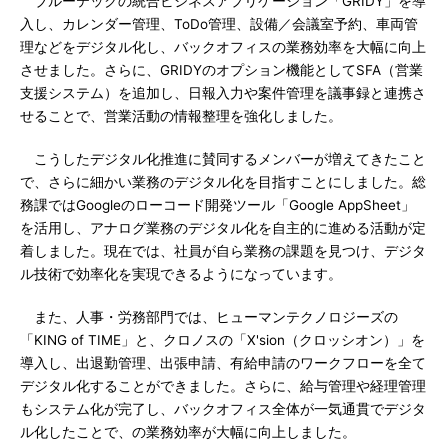
ブルーテックの統合ビジネスアプリケーション「GRIDY」を導
入し、カレンダー管理、ToDo管理、設備／会議室予約、車両管
理などをデジタル化し、バックオフィスの業務効率を大幅に向上
させました。さらに、GRIDYのオプション機能としてSFA（営業
支援システム）を追加し、日報入力や案件管理を議事録と連携さ
せることで、営業活動の情報整理を強化しました。
こうしたデジタル化推進に賛同するメンバーが増えてきたこと
で、さらに細かい業務のデジタル化を目指すことにしました。総
務課ではGoogleのローコード開発ツール「Google AppSheet」
を活用し、アナログ業務のデジタル化を自主的に進める活動が定
着しました。現在では、社員が自ら業務の課題を見つけ、デジタ
ル技術で効率化を実現できるようになっています。
また、人事・労務部門では、ヒューマンテクノロジーズの
「KING of TIME」と、クロノスの「X'sion（クロッシオン）」を
導入し、出退勤管理、出張申請、有給申請のワークフローを全て
デジタル化することができました。さらに、給与管理や経理管理
もシステム化が完了し、バックオフィス全体が一気通貫でデジタ
ル化したことで、の業務効率が大幅に向上しました。