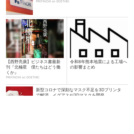
PR(FINCHI on GOETHE)
【西野亮廣】ビジネス書最新
令和8年熊本地震による工場へ
刊『北極星 僕たちはどう働
の影響まとめ
くか』
PR(FINCHI on GOETHE)
新型コロナで深刻なマスク不足を3Dプリンタ
で解消、イグアスが3Dマスクを開発
【レベル14】生成AIを味方に、3D CADを使い
こなそう！