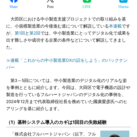
Share
Post
LINE
Hatena
大田区における中小製造支援プロジェクトでの取り組みを基
に、小規模製造業の今後進む道について解説している
本連載
です
が、
第1回
と
第2回
では、中小製造業にとってデジタル化で成果を
出す難しさや成功する企業の条件などについて解説してきまし
た。
≫連載「これからの中小製造業DXの話をしよう」のバックナン
バー
第3～5回については、中小製造業のデジタル化のリアルな姿
を事例とともに紹介します。今回は、大田区で電子機器の設計や
製造を行っているフルハートジャパンのデジタル化の事例を、
2024年12月まで代表取締役社長を務めていた國廣愛彦氏へのヒ
アリングを基に紹介します。
（1）基幹システム導入のカギは1回目の失敗経験
「株式会社フルハートジャパン（以下、フル