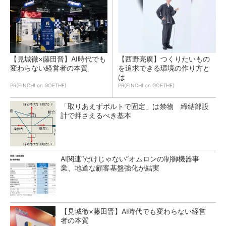
【見城徹×藤田晋】AI時代でも
【西野亮廣】つくりたいもの
変わらない経営者の本質
を追求できる環境の作り方と
は
PR(FINCHI on GOETHE)
PR(FINCHI on GOETHE)
「取りあえずボルトで固定」は禁物 締結部設
計で押さえるべき基本
AI関連“だけじゃない”オムロンの制御機器事
業、地道な顧客基盤強化が結実
【見城徹×藤田晋】AI時代でも変わらない経営
者の本質