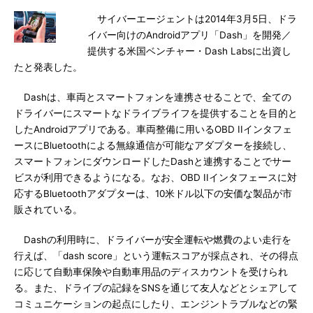
サイバーエージェントは2014年3月5日、ドラ
イバー向けのAndroidアプリ「Dash」を開発／
提供する米国ベンチャー・Dash Labsに出資し
たと発表した。
Dashは、車両とスマートフォンを連携させることで、全ての
ドライバーにスマートなドライブライフを提供することを目的と
したAndroidアプリである。車両整備に用いるOBD IIインタフェ
ースにBluetoothによる無線通信が可能なアダプターを接続し、
スマートフォンにダウンロードしたDashと連携することでサー
ビスが利用できるようになる。なお、OBD IIインタフェースに対
応するBluetoothアダプターは、10米ドル以下の安価な製品が市
販されている。
Dashの利用時に、ドライバーが安全運転や燃費のよい走行を
行えば、「dash score」という運転スコアが採点され、その得点
に応じて自動車保険や自動車用品のディスカウントを受けられ
る。また、ドライブの記録をSNSを通じて友人などとシェアして
コミュニケーションの起点にしたり、エンジントラブルなどの緊