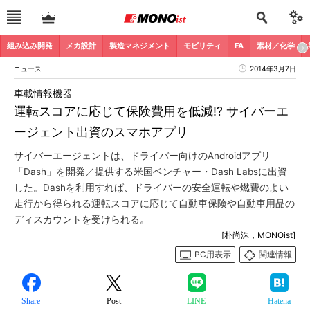
組み込み開発
メカ設計
製造マネジメント
モビリティ
FA
素材／化学
ニュース
2014年3月7日
車載情報機器
運転スコアに応じて保険費用を低減!? サイバーエ
ージェント出資のスマホアプリ
サイバーエージェントは、ドライバー向けのAndroidアプリ
「Dash」を開発／提供する米国ベンチャー・Dash Labsに出資
した。Dashを利用すれば、ドライバーの安全運転や燃費のよい
走行から得られる運転スコアに応じて自動車保険や自動車用品の
ディスカウントを受けられる。
[朴尚洙，MONOist]
PC用表示
関連情報
Share
Post
LINE
Hatena