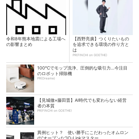
令和8年熊本地震による工場へ
【西野亮廣】つくりたいもの
の影響まとめ
を追求できる環境の作り方と
は
PR(FINCHI on GOETHE)
100℃でモップ洗浄、圧倒的な吸引力…今注目
のロボット掃除機
PR(Dreame)
【見城徹×藤田晋】AI時代でも変わらない経営
者の本質
PR(FINCHI on GOETHE)
異例ヒット？ 使い勝手にこだわったオムロン
の“オープンな”IO-Linkマスター