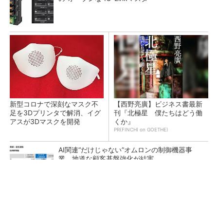
新型コロナで深刻なマスク不
【西野亮廣】ビジネス書最新
足を3Dプリンタで解消、イグ
刊『北極星 僕たちはどう働
アスが3Dマスクを開発
くか』
PR(FINCHI on GOETHE)
AI関連“だけじゃない”オムロンの制御機器事
業、地道な顧客基盤強化が結実
【レベル14】生成AIを味方に、3D CADを使い
こなそう！