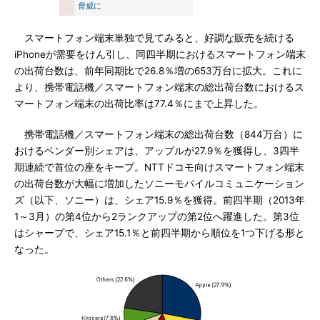
脅威に
スマートフォン端末単独で見てみると、好調な販売を続ける
iPhoneが需要をけん引し、同四半期におけるスマートフォン端末
の出荷台数は、前年同期比で26.8％増の653万台に拡大。これに
より、携帯電話機／スマートフォン端末の総出荷台数におけるス
マートフォン端末の出荷比率は77.4％にまで上昇した。
携帯電話機／スマートフォン端末の総出荷台数（844万台）に
おけるベンダー別シェアは、アップルが27.9％を獲得し、3四半
期連続で首位の座をキープ。NTTドコモ向けスマートフォン端末
の出荷台数が大幅に増加したソニーモバイルコミュニケーション
ズ（以下、ソニー）は、シェア15.9％を獲得。前四半期（2013年
1～3月）の第4位から2ランクアップの第2位へ躍進した。第3位
はシャープで、シェア15.1％と前四半期から順位を1つ下げる形と
なった。