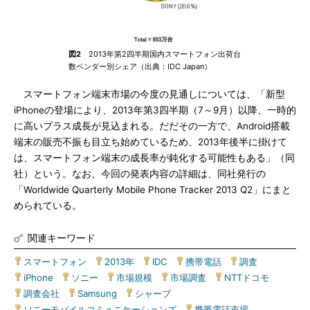
図2
2013年第2四半期国内スマートフォン出荷台
数ベンダー別シェア（出典：IDC Japan）
スマートフォン端末市場の今度の見通しについては、「新型
iPhoneの登場により、2013年第3四半期（7～9月）以降、一時的
に高いプラス成長が見込まれる。だだその一方で、Android搭載
端末の販売不振も目立ち始めているため、2013年後半に掛けて
は、スマートフォン端末の成長率が鈍化する可能性もある」（同
社）という。なお、今回の発表内容の詳細は、同社発行の
「Worldwide Quarterly Mobile Phone Tracker 2013 Q2」にまと
められている。
関連キーワード
スマートフォン
|
2013年
|
IDC
|
携帯電話
|
調査
|
iPhone
|
ソニー
|
市場規模
|
市場調査
|
NTTドコモ
|
調査会社
|
Samsung
|
シャープ
|
ソニーモバイルコミュニケーションズ
|
携帯電話市場