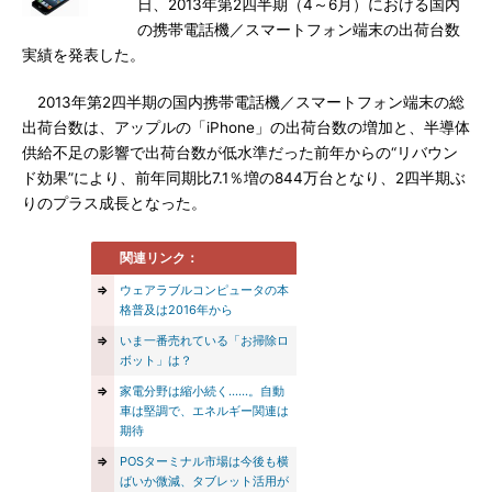
日、2013年第2四半期（4～6月）における国内
の携帯電話機／スマートフォン端末の出荷台数
実績を発表した。
2013年第2四半期の国内携帯電話機／スマートフォン端末の総
出荷台数は、アップルの「iPhone」の出荷台数の増加と、半導体
供給不足の影響で出荷台数が低水準だった前年からの“リバウン
ド効果”により、前年同期比7.1％増の844万台となり、2四半期ぶ
りのプラス成長となった。
関連リンク：
⇒
ウェアラブルコンピュータの本
格普及は2016年から
⇒
いま一番売れている「お掃除ロ
ボット」は？
⇒
家電分野は縮小続く……。自動
車は堅調で、エネルギー関連は
期待
⇒
POSターミナル市場は今後も横
ばいか微減、タブレット活用が