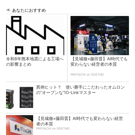
あなたにおすすめ
令和8年熊本地震による工場へ
【見城徹×藤田晋】AI時代でも
の影響まとめ
変わらない経営者の本質
PR(FINCHI on GOETHE)
異例ヒット？ 使い勝手にこだわったオムロン
の“オープンな”IO-Linkマスター
【見城徹×藤田晋】AI時代でも変わらない経営
者の本質
PR(FINCHI on GOETHE)