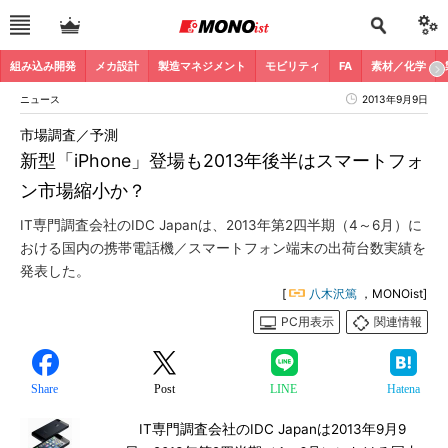
組み込み開発
メカ設計
製造マネジメント
モビリティ
FA
素材／化学
ニュース
2013年9月9日
市場調査／予測
新型「iPhone」登場も2013年後半はスマートフォ
ン市場縮小か？
IT専門調査会社のIDC Japanは、2013年第2四半期（4～6月）に
おける国内の携帯電話機／スマートフォン端末の出荷台数実績を
発表した。
[
八木沢篤
，MONOist]
PC用表示
関連情報
Share
Post
LINE
Hatena
IT専門調査会社のIDC Japanは2013年9月9