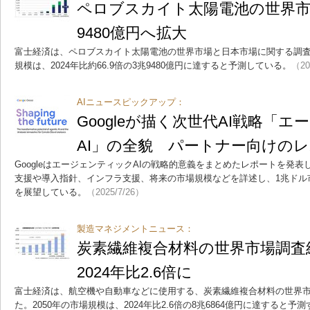
ペロブスカイト太陽電池の世界市場
9480億円へ拡大
富士経済は、ペロブスカイト太陽電池の世界市場と日本市場に関する調査結
規模は、2024年比約66.9倍の3兆9480億円に達すると予測している。
（20
AIニュースピックアップ：
Googleが描く次世代AI戦略「
AI」の全貌 パートナー向けの
GoogleはエージェンティックAIの戦略的意義をまとめたレポートを発表した。
支援や導入指針、インフラ支援、将来の市場規模などを詳述し、1兆ドル
を展望している。
（2025/7/26）
製造マネジメントニュース：
炭素繊維複合材料の世界市場調査結
2024年比2.6倍に
富士経済は、航空機や自動車などに使用する、炭素繊維複合材料の世界
た。2050年の市場規模は、2024年比2.6倍の8兆6864億円に達すると予