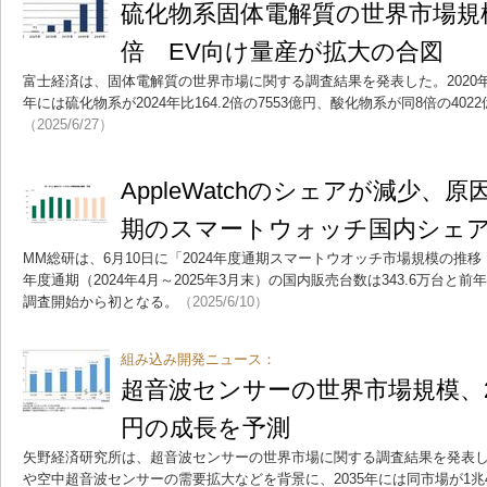
硫化物系固体電解質の世界市場規模は
倍 EV向け量産が拡大の合図
富士経済は、固体電解質の世界市場に関する調査結果を発表した。2020年
年には硫化物系が2024年比164.2倍の7553億円、酸化物系が同8倍の40
（2025/6/27）
AppleWatchのシェアが減少、原
期のスマートウォッチ国内シェア
MM総研は、6月10日に「2024年度通期スマートウオッチ市場規模の推移
年度通期（2024年4月～2025年3月末）の国内販売台数は343.6万台と前
調査開始から初となる。
（2025/6/10）
組み込み開発ニュース：
超音波センサーの世界市場規模、20
円の成長を予測
矢野経済研究所は、超音波センサーの世界市場に関する調査結果を発表
や空中超音波センサーの需要拡大などを背景に、2035年には同市場が1兆