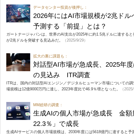
データセンター投資が後押し：
2026年にはAI市場規模が2兆ドルへ
予測する「前提」とは？
ガートナージャパンは、世界のAI支出が2025年に約1.5兆ドルに達すると
が2兆ドルを突破する見込みだ。
（2025/9/29）
拡大の裏に課題も：
対話型AI市場が急成長、2025年度
の見込み ITR調査
ITRは、国内の対話型AIエンジン／デジタルヒューマン市場についての調
場規模は12億9000万円に達し、2023年度比で46.9％増となった。
（2025/
MM総研の調査：
生成AIの個人市場が急成長 金額
22.3％」で成長
生成AIサービスの個人市場規模は、2030年度には5618億円に達すると予