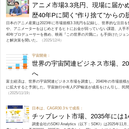
アニメ市場3.3兆円、現場に届か
歴40年Pに聞く“作り捨て”からの
日本のアニメ産業は2023年に市場規模3.3兆円を記録し、世界的な注目
や、アニメーターをはじめとするヒトにお金が回っていない課題、人手
40年プロデューサーを務め、映画『この世界の片隅に』も手掛けたジェ
と解決策を聞いた。
（2025/12/4）
宇宙開発：
世界の宇宙関連ビジネス市場、20
へ
富士経済は、世界の宇宙関連ビジネス市場を調査し、2040年の市場規模が202
に拡大すると予測した。宇宙旅行や有人P2P輸送が成長をけん引し、民
（2025/11/19）
日本は、CAGR30.3％で成長：
チップレット市場、2035年には1
調査会社のSDKI Analytics（以下：SDKI）は2025