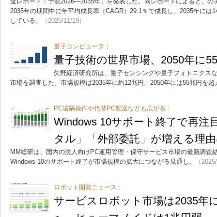
査レポート：予測2026―2035年」を発表した。同レポートによると、の
2035年の期間中に年平均成長率（CAGR）29.1％で成長し、2035年に
している。
（2025/11/19）
量子コンピュータ：
量子技術の世界市場、2050年に5
矢野経済研究所は、量子センシングや量子フォトニクスな
市場を調査した。市場規模は2035年に約12兆円、2050年には55兆円を
PC遠隔操作や代替PC配送なども広がる：
Windows 10サポート終了で再
タル」「外部委託」が増える理由
MM総研は、国内の法人向けPC運用管理・保守サービス市場の最新調査結
Windows 10のサポート終了が市場規模の拡大につながる見通し。
（2025
ロボット開発ニュース：
サービスロボット市場は2035年に