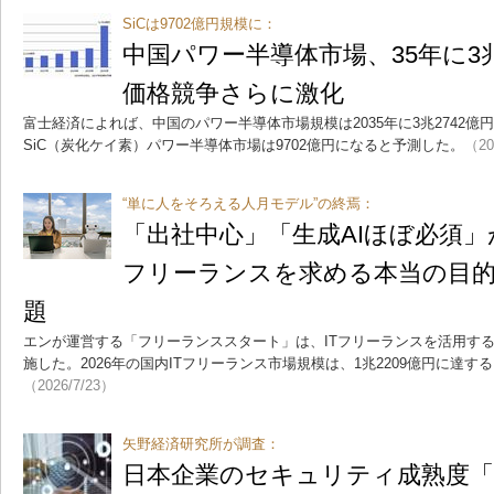
SiCは9702億円規模に：
中国パワー半導体市場、35年に3
価格競争さらに激化
富士経済によれば、中国のパワー半導体市場規模は2035年に3兆2742
SiC（炭化ケイ素）パワー半導体市場は9702億円になると予測した。
（20
“単に人をそろえる人月モデル”の終焉：
「出社中心」「生成AIほぼ必須」
フリーランスを求める本当の目
題
エンが運営する「フリーランススタート」は、ITフリーランスを活用する
施した。2026年の国内ITフリーランス市場規模は、1兆2209億円に達
（2026/7/23）
矢野経済研究所が調査：
日本企業のセキュリティ成熟度「3