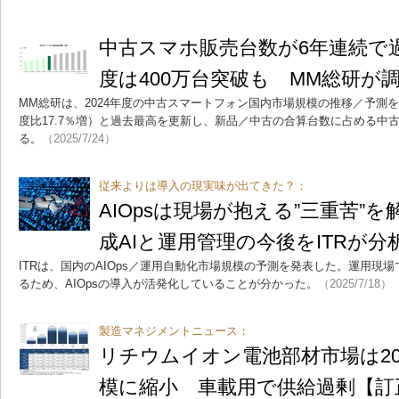
中古スマホ販売台数が6年連続で過
度は400万台突破も MM総研が
MM総研は、2024年度の中古スマートフォン国内市場規模の推移／予測を発
度比17.7％増）と過去最高を更新し、新品／中古の合算台数に占める中
る。
（2025/7/24）
従来よりは導入の現実味が出てきた？：
AIOpsは現場が抱える”三重苦”
成AIと運用管理の今後をITRが分
ITRは、国内のAIOps／運用自動化市場規模の予測を発表した。運用現
るため、AIOpsの導入が活発化していることが分かった。
（2025/7/18）
製造マネジメントニュース：
リチウムイオン電池部材市場は202
模に縮小 車載用で供給過剰【訂