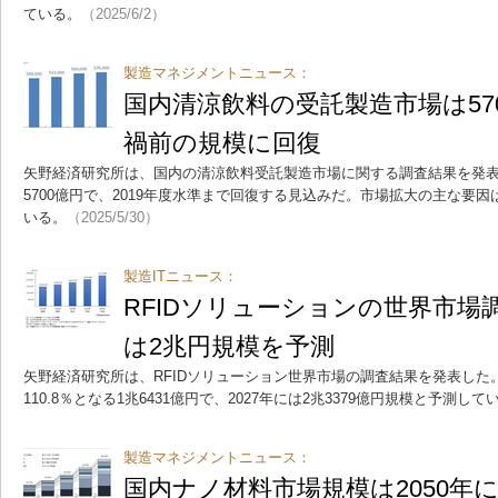
ている。
（2025/6/2）
製造マネジメントニュース：
国内清涼飲料の受託製造市場は57
禍前の規模に回復
矢野経済研究所は、国内の清涼飲料受託製造市場に関する調査結果を発表し
5700億円で、2019年度水準まで回復する見込みだ。市場拡大の主な要
いる。
（2025/5/30）
製造ITニュース：
RFIDソリューションの世界市場調
は2兆円規模を予測
矢野経済研究所は、RFIDソリューション世界市場の調査結果を発表した。
110.8％となる1兆6431億円で、2027年には2兆3379億円規模と予測して
製造マネジメントニュース：
国内ナノ材料市場規模は2050年に6