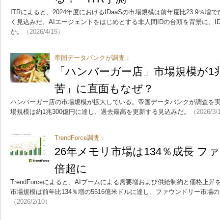
ITRによると、2024年度におけるIDaaSの市場規模は前年度比23.9％
く見込みだ。AIエージェントをはじめとする非人間IDの台頭を背景に、
か。
（2026/4/15）
帝国データバンクが調査：
「ハンバーガー店」市場規模が1
苦」に直面もなぜ？
ハンバーガー店の市場規模が拡大している。帝国データバンクが調査を実施
場規模は約1兆300億円に達し、過去最高を更新する見込みだ。
（2026/3/
TrendForce調査：
26年メモリ市場は134％成長 フ
倍超に
TrendForceによると、AIブームによる需要増および供給制約と価格上昇
市場規模は前年比134％増の5516億米ドルに達し、ファウンドリー市場
（2026/2/10）