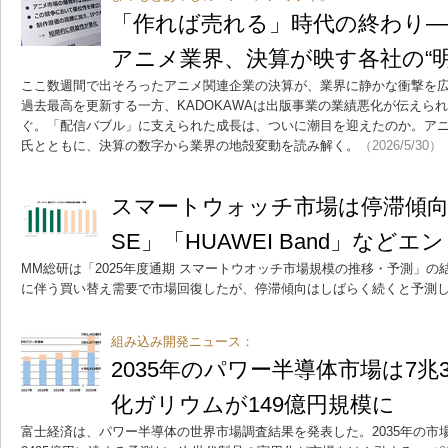
「作れば売れる」時代の終わり
アニメ業界、決算が映す各社の“
ここ数週間で出そろったアニメ関連企業の決算が、業界に静かな衝撃を広
過去最高を更新する一方、KADOKAWAは出版事業の業績悪化が伝えら
ぐ。「配信バブル」に支えられた成長は、ついに潮目を迎えたのか。ア
氏とともに、決算の数字から業界の地殻変動を読み解く。
（2026/5/30）
スマートウォッチ市場は停滞傾向、「A
SE」「HUAWEI Band」など
MM総研は「2025年度通期 スマートウオッチ市場規模の推移・予測」
に伴う買い替え需要で市場回復したが、停滞傾向はしばらく続くと予測
組み込み開発ニュース：
2035年のパワー半導体市場は7兆
化ガリウムが149億円規模に
富士経済は、パワー半導体の世界市場調査結果を発表した。2035年の市場規模