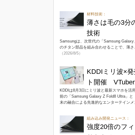
材料技術：
薄さは毛の3分の
技術
Samsungは、次世代の「Samsung Gal
のチタン部品を組み合わせることで、薄さ
（2026/8/5）
KDDIミリ波×発売
ト開催 VTub
KDDIは8月3日にミリ波と最新スマホを活
前の「Samsung Galaxy Z Fold8 Ult
末の融合による先進的なエンターテインメ
組み込み開発ニュース：
強度20倍のフ