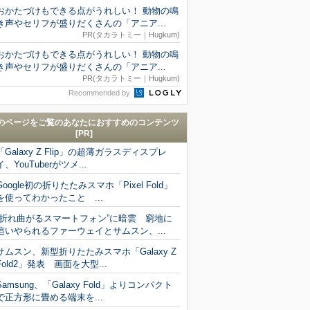
おかたづけもできる点がうれしい！ 動物の鳴
き声やセリフが盛りだくさんの「アニア...
PR(タカラトミー｜Hugkum)
おかたづけもできる点がうれしい！ 動物の鳴
き声やセリフが盛りだくさんの「アニア...
PR(タカラトミー｜Hugkum)
Recommended by
のページをご覧のあなたにおすすめのコンテンツ
[PR]
「Galaxy Z Flip」の超薄ガラスディスプレ
イ、YouTuberがツメ...
Google初の折りたたみスマホ「Pixel Fold」
を使ってわかったこと ...
“折れ曲がるスマートフォン”に暗雲 窮地に
追いやられるファーウェイとサムスン、...
サムスン、新型折りたたみスマホ「Galaxy Z
Fold2」発表 画面を大型...
Samsung、「Galaxy Fold」よりコンパクト
で正方形に畳める端末を...