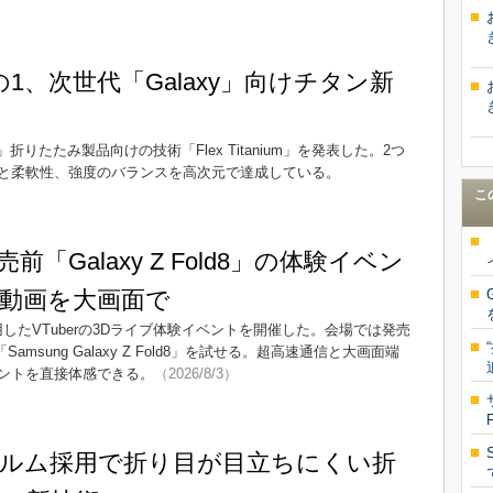
1、次世代「Galaxy」向けチタン新
axy」折りたたみ製品向けの技術「Flex Titanium」を発表した。2つ
と柔軟性、強度のバランスを高次元で達成している。
こ
前「Galaxy Z Fold8」の体験イベン
er動画を大画面で
用したVTuberの3Dライブ体験イベントを開催した。会場では発売
ra」と「Samsung Galaxy Z Fold8」を試せる。超高速通信と大画面端
ントを直接体感できる。
（2026/8/3）
ィルム採用で折り目が目立ちにくい折