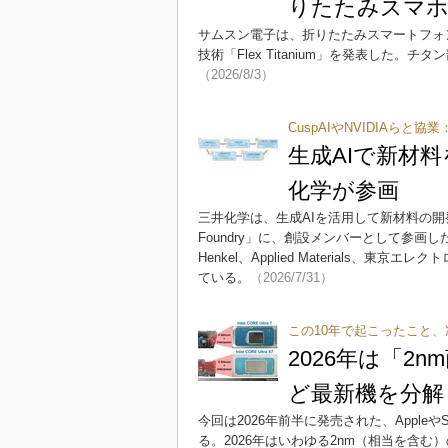
りたたみスマホ
サムスン電子は、折りたたみスマートフォ
技術「Flex Titanium」を発表した
（2026/8/3）
CuspAIやNVIDIAらと協業
生成AIで新材
化学が参画
三井化学は、生成AIを活用して新材料の開発を
Foundry」に、創設メンバーとして参画した
Henkel、Applied Materials、東
ている。
（2026/7/31）
この10年で起こったこと、
2026年は「2nm
ど最新機を分解
今回は2026年前半に発売された、Apple
る。2026年はいわゆる2nm（相当を含む）