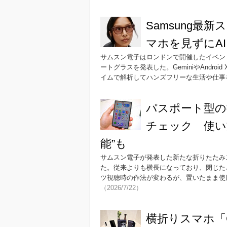
Samsung最
マホを見ずにA
サムスン電子はロンドンで開催したイベントにて G
ートグラスを発表した。GeminiやAndr
イムで解析してハンズフリーな生活や仕事
パスポート型の折り
チェック 使い
能”も
サムスン電子が発表した新たな折りたたみスマー
た。従来よりも横長になっており、閉じたと
ツ視聴時の作法が変わるが、置いたまま使
（2026/7/22）
横折りスマホ「Gal