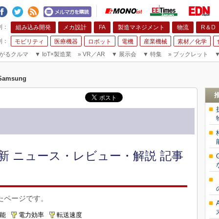
組み込み開発
メカ設計
FA
製造マネジメント
物流
R＆D
モビリティ
医療機器
ロボット
電機
産業機械
素材／化学
がるクルマ
▼
IoT×製造業
»
VR／AR
▼
展示会
▼
特集
»
ブックレット
Samsung
最新 ニュース・レビュー・解説 記事
ったページです。
能
電力効率
転送速度