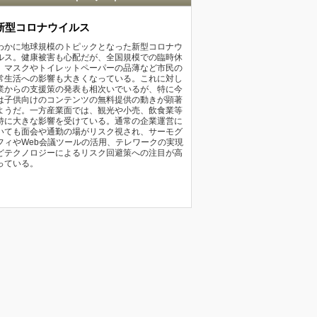
新型コロナウイルス
わかに地球規模のトピックとなった新型コロナウ
ルス。健康被害も心配だが、全国規模での臨時休
、マスクやトイレットペーパーの品薄など市民の
常生活への影響も大きくなっている。これに対し
業からの支援策の発表も相次いでいるが、特に今
は子供向けのコンテンツの無料提供の動きが顕著
ようだ。一方産業面では、観光や小売、飲食業等
特に大きな影響を受けている。通常の企業運営に
いても面会や通勤の場がリスク視され、サーモグ
フィやWeb会議ツールの活用、テレワークの実現
どテクノロジーによるリスク回避策への注目が高
っている。