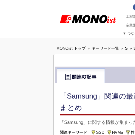
▼
つな
MONOist トップ
キーワード一覧
S
>
>
>
「Samsung」関連の
まとめ
「Samsung」に関する情報が集ま
関連キーワード
SSD
NVMe
性