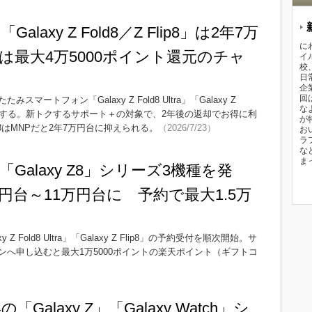
laxy Z Fold8／Z Flip8」は2年7万
に
raは最大4万5000ポイント還元のチャ
イ
校
日
企
回
トフォン「Galaxy Z Fold8 Ultra」「Galaxy Z
な
8月7日に発売する。新トクするサポート＋の対象で、2年後の返却でお得に利
が
Z Flip8はMNPだと2年7万円台に抑えられる。
（2026/7/23）
お
ラ
な
ま
Galaxy Z8」シリーズ3機種を発
円台～11万円台に 予約で最大1.5万
y Z Fold8 Ultra」「Galaxy Z Flip8」の予約受付を順次開始。サ
へ申し込むと最大1万5000ポイントの楽天ポイント（ギフトコ
「Galaxy Z」「Galaxy Watch」シ