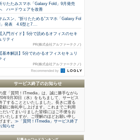
折りたたみスマホ「Galaxy Fold」9月発売
へ ハードウェアを改善
サムスン、“折りたためる”スマホ「Galaxy Fol
d」発表 4.6型と7....
【入門ガイド】5分で読めるオフィスのセキ
ュリティ
PR(株式会社アルファーテクノ)
【基本解説】5分でわかるオフィスセキュリ
ティ
PR(株式会社アルファーテクノ)
Recommended by
サービス終了のお知らせ
の度「質問！ITmedia」は、誠に勝手ながら
020年9月30日（水）をもちまして、サービス
終了することといたしました。長きに渡る
愛顧に御礼申し上げます。これまでご利用
ただいてまいりました皆様にはご不便をお
けいたしますが、ご理解のほどお願い申し
げます。
≫「質問！ITmedia」サービス終了
お知らせ
記事キーワードランキング