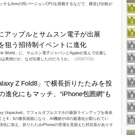
サもArmの同バージョンCPUを搭載するなどで、横並び比較が
Worldにアップルとサムスン電子が出展
を狙う招待制イベントに進化
k World」に、サムスン電子ジャパンとAppleが並んで出展し
るのは異例だが、なぜ出展したのだろうか。
（2026/7/26）
axy Z Fold8」で横長折りたたみを投
の進化にもマッチ、“iPhone包囲網”も
y Unpacked」でフォルダブルスマホの最新ラインアップを発表
」は開くと4：3の横長画面になり、AI機能やUIの最適化が図られてい
様化に加え、折りたたみiPhoneの登場を見据えた対抗策がありそ