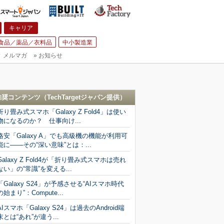
キャリア
食品／薬品／衣料品
中小製造業
▼
メルマガ
»
お知らせ
推奨コンテンツ（
TechTargetジャパン
提供）
折り畳み式スマホ「Galaxy Z Fold4」は使い
物になるのか？ 仕事向け...
格安「Galaxy A」でも高級機の機能が利用可
能に――その“深い意味”とは：...
Galaxy Z Fold4が「折り畳み式スマホは売れ
ない」の“常識”を変える...
「Galaxy S24」が予感させる“AIスマホ時代
の始まり”：Compute...
AIスマホ「Galaxy S24」は過去のAndroid端
末とは“あれ”が違う...