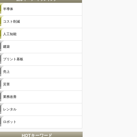
半導体
コスト削減
人工知能
建築
プリント基板
売上
災害
業務改善
レンタル
ロボット
HOTキーワード