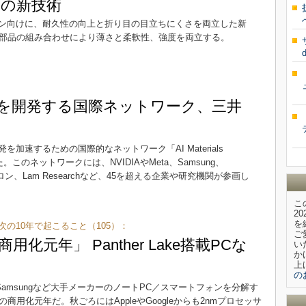
の新技術
ン向けに、耐久性の向上と折り目の目立ちにくさを両立した新
。チタン部品の組み合わせにより薄さと柔軟性、強度を両立する。
：
料を開発する国際ネットワーク、三井
加速するための国際的なネットワーク「AI Materials
。このネットワークには、NVIDIAやMeta、Samsung、
京エレクトロン、Lam Researchなど、45を超える企業や研究機関が参画し
こ
2
を
次の10年で起こること（105）：
ご
商用化元年」 Panther Lake搭載PCな
い
か
上
の
やSamsungなど大手メーカーのノートPC／スマートフォンを分解す
の商用化元年だ。秋ごろにはAppleやGoogleからも2nmプロセッサ