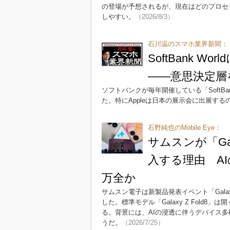
の登場が予想されるが、現在はどのプロセッ
しやすい。
（2026/8/3）
石川温のスマホ業界新聞：
SoftBank 
――意思決定層
ソフトバンクが毎年開催している「SoftBan
た。特にAppleは日本の展示会に出展す
石野純也のMobile Eye：
サムスンが「Gal
入する理由 AI
万全か
サムスン電子は新製品発表イベント「Galax
した。標準モデル「Galaxy Z Fold8
る。背景には、AIの浸透に伴うデバイス多
うだ。
（2026/7/25）