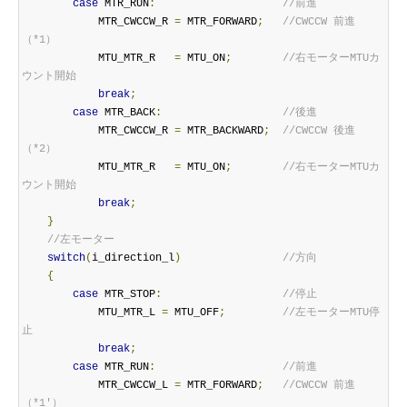
case
 MTR_RUN
:
//前進
            MTR_CWCCW_R 
=
 MTR_FORWARD
;
//CWCCW 前進 
（*1）
            MTU_MTR_R   
=
 MTU_ON
;
//右モーターMTUカ
ウント開始
break
;
case
 MTR_BACK
:
//後進
            MTR_CWCCW_R 
=
 MTR_BACKWARD
;
//CWCCW 後進 
（*2）
            MTU_MTR_R   
=
 MTU_ON
;
//右モーターMTUカ
ウント開始
break
;
}
//左モーター
switch
(
i_direction_l
)
//方向
{
case
 MTR_STOP
:
//停止
            MTU_MTR_L 
=
 MTU_OFF
;
//左モーターMTU停
止
break
;
case
 MTR_RUN
:
//前進
            MTR_CWCCW_L 
=
 MTR_FORWARD
;
//CWCCW 前進 
（*1'）