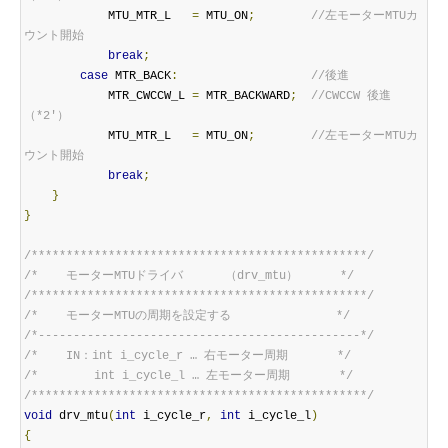
            MTU_MTR_L   
=
 MTU_ON
;
//左モーターMTUカ
ウント開始
break
;
case
 MTR_BACK
:
//後進
            MTR_CWCCW_L 
=
 MTR_BACKWARD
;
//CWCCW 後進 
（*2'）
            MTU_MTR_L   
=
 MTU_ON
;
//左モーターMTUカ
ウント開始
break
;
}
}
/************************************************/
/*    モーターMTUドライバ      （drv_mtu）      */
/************************************************/
/*    モーターMTUの周期を設定する               */
/*----------------------------------------------*/
/*    IN：int i_cycle_r … 右モーター周期       */
/*        int i_cycle_l … 左モーター周期       */
/************************************************/
void
 drv_mtu
(
int
 i_cycle_r
,
int
 i_cycle_l
)
{