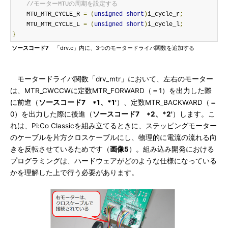
//モーターMTUの周期を設定する
    MTU_MTR_CYCLE_R 
=
(
unsigned
short
)
i_cycle_r
;
    MTU_MTR_CYCLE_L 
=
(
unsigned
short
)
i_cycle_l
;
}
ソースコード7
「drv.c」内に、3つのモータードライバ関数を追加する
モータードライバ関数「drv_mtr」において、左右のモーター
は、MTR_CWCCWに定数MTR_FORWARD（＝1）を出力した際
に前進（
ソースコード7 *1、*1'
）、定数MTR_BACKWARD（＝
0）を出力した際に後進（
ソースコード7 *2、*2'
）します。こ
れは、Pi:Co Classicを組み立てるときに、ステッピングモーター
のケーブルを片方クロスケーブルにし、物理的に電流の流れる向
きを反転させているためです（
画像5
）。組み込み開発における
プログラミングは、ハードウェアがどのような仕様になっている
かを理解した上で行う必要があります。