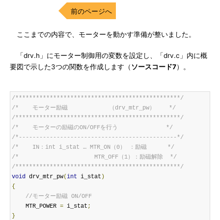
前のページへ
ここまでの内容で、モーターを動かす準備が整いました。
「drv.h」にモーター制御用の変数を設定し、「drv.c」内に概
要図で示した3つの関数を作成します（
ソースコード7
）。
/************************************************/
/*    モーター励磁            （drv_mtr_pw）    */
/************************************************/
/*    モーターの励磁のON/OFFを行う              */
/*----------------------------------------------*/
/*    IN：int i_stat … MTR_ON（0） ：励磁      */
/*                      MTR_OFF（1）：励磁解除  */
/************************************************/
void
 drv_mtr_pw
(
int
 i_stat
)
{
//モーター励磁 ON/OFF
    MTR_POWER 
=
 i_stat
;
}