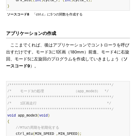
    drv_mtu
((
int
)
cycle_r
,
(
int
)
cycle_l
);
}
ソースコード8
「ctrl.c」に5つの関数を作成する
アプリケーションの作成
ここまでくれば、後はアプリケーションでコントローラを呼び
出すだけです。モード3に1区画（180mm）前進、モード4に右旋
回、モード5に左旋回のプログラムを作成していきましょう（
ソ
ースコード9
）。
/************************************************/
/*    モード3の処理              （app_mode3）  */
/************************************************/
/*    1区画走行                                 */
/************************************************/
void
 app_mode3
(
void
)
{
//MTUの周期を初期化する
    ctrl_mtu
(
MIN_SPEED 
,
MIN_SPEED
);