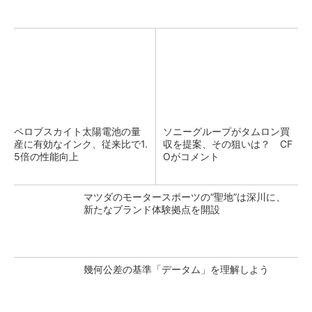
ペロブスカイト太陽電池の量
ソニーグループがタムロン買
産に有効なインク、従来比で1.
収を提案、その狙いは？ CF
5倍の性能向上
Oがコメント
マツダのモータースポーツの“聖地”は深川に、
新たなブランド体験拠点を開設
幾何公差の基準「データム」を理解しよう