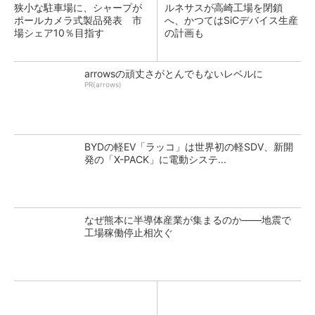
狭小な駐車場に、シャープが
ルネサスが高崎工場を閉鎖
ポールカメラ式製品発表 市
へ、かつてはSiCデバイス生産
場シェア10％目指す
の計画も
arrowsの頑丈さがとんでもないレベルに
PR(arrows)
BYDの軽EV「ラッコ」は世界初の軽SDV、新開
発の「X-PACK」に電動システ...
なぜ熊本に半導体産業が集まるのか――地震で
工場稼働停止相次ぐ