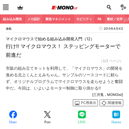
組み込み開発
メカ設計
製造マネジメント
モビリティ
FA
素材／化学
連載
2013年4月4日
マイクロマウスで始める組み込み開発入門（12）
行け!! マイクロマウス！ ステッピングモーターで
前進だ
（3/3 ページ）
市販の組み立てキットを利用して、「マイクロマウス」の開発を
進める北上くんとえみちゃん。サンプルのソースコードに頼ら
ず、オリジナルプログラムでマイクロマウスを走らせようと奮闘
中だ。今回は、いよいよモーター制御に取り掛かる!!
[三月兎，MONOist]
PC用表示
関連情報
Share
Post
LINE
Hatena