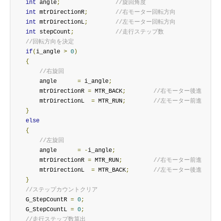
int
 angle
;
//旋回角度
int
 mtrDirectionR
;
//右モーター回転方向
int
 mtrDirectionL
;
//左モーター回転方向
int
 stepCount
;
//走行ステップ数
//回転方向を決定
if
(
i_angle 
>
0
)
{
//右旋回
        angle      
=
 i_angle
;
        mtrDirectionR 
=
 MTR_BACK
;
//右モーター後進
        mtrDirectionL  
=
 MTR_RUN
;
//左モーター前進
}
else
{
//左旋回
        angle      
=
-
i_angle
;
        mtrDirectionR 
=
 MTR_RUN
;
//右モーター前進
        mtrDirectionL  
=
 MTR_BACK
;
//左モーター後進
}
//ステップカウントクリア
    G_StepCountR 
=
0
;
    G_StepCountL 
=
0
;
//走行ステップ数算出