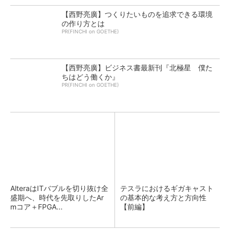
【西野亮廣】つくりたいものを追求できる環境
の作り方とは
PR(FINCHI on GOETHE)
【西野亮廣】ビジネス書最新刊『北極星 僕た
ちはどう働くか』
PR(FINCHI on GOETHE)
AlteraはITバブルを切り抜け全
テスラにおけるギガキャスト
盛期へ、時代を先取りしたAr
の基本的な考え方と方向性
mコア＋FPGA...
【前編】