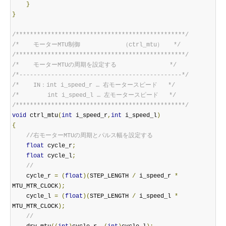
}
}
/************************************************/
/*    モーターMTU制御            （ctrl_mtu）   */
/************************************************/
/*    モーターMTUの周期を設定する               */
/*----------------------------------------------*/
/*    IN：int i_speed_r … 右モータースピード   */
/*        int i_speed_l … 左モータースピード   */
/************************************************/
void
 ctrl_mtu
(
int
 i_speed_r
,
int
 i_speed_l
)
{
//右モーターMTUの周期とパルス幅を設定する
float
 cycle_r
;
float
 cycle_l
;
//
    cycle_r 
=
(
float
)(
STEP_LENGTH 
/
 i_speed_r 
*
MTU_MTR_CLOCK
);
    cycle_l 
=
(
float
)(
STEP_LENGTH 
/
 i_speed_l 
*
MTU_MTR_CLOCK
);
//