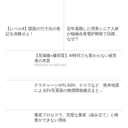
【レベル4】図面の穴寸法の表
定年退職した理系シニア人材
記を攻略せよ！
が核融合発電炉開発で活躍、
なぜ？
【見城徹×藤田晋】AI時代でも変わらない経営
者の本質
PR(FINCHI on GOETHE)
テラチャージやFLASH、テスラなど 熊本地震
によるEV充電器の無償開放拠点まと...
量産プロセスで、完璧な量産（組み立て）と検
査ができない理由