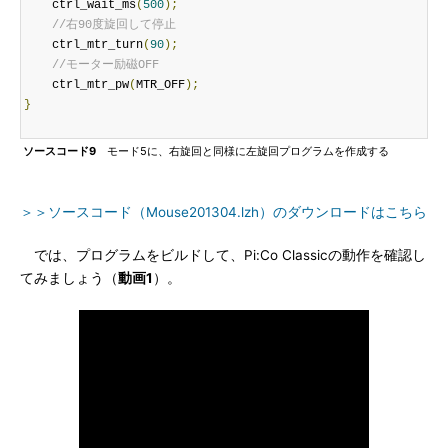
    ctrl_wait_ms
(
500
);
//右90度旋回して停止
    ctrl_mtr_turn
(
90
);
//モーター励磁OFF
    ctrl_mtr_pw
(
MTR_OFF
);
}
ソースコード9
モード5に、右旋回と同様に左旋回プログラムを作成する
＞＞ソースコード（Mouse201304.lzh）のダウンロードはこちら
では、プログラムをビルドして、Pi:Co Classicの動作を確認し
てみましょう（
動画1
）。