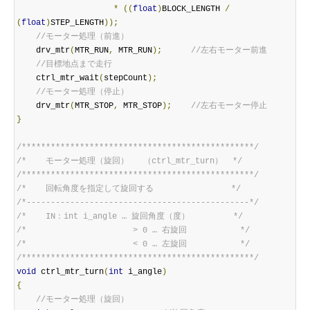
*
((
float
)
BLOCK_LENGTH 
/
(
float
)
STEP_LENGTH
));
//モーター処理（前進）
    drv_mtr
(
MTR_RUN
,
 MTR_RUN
);
//左右モーター前進
//目標地点まで走行
    ctrl_mtr_wait
(
stepCount
);
//モーター処理（停止）
    drv_mtr
(
MTR_STOP
,
 MTR_STOP
);
//左右モーター停止
}
/************************************************/
/*    モーター処理（旋回）   （ctrl_mtr_turn）  */
/************************************************/
/*    回転角度を指定して旋回する                */
/*----------------------------------------------*/
/*    IN：int i_angle … 旋回角度（度）         */
/*                      > 0 … 右旋回           */
/*                      < 0 … 左旋回           */
/************************************************/
void
 ctrl_mtr_turn
(
int
 i_angle
)
{
//モーター処理（旋回）