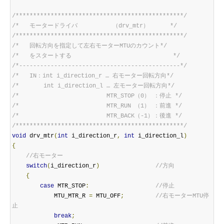
/************************************************/
/*   モータードライバ          （drv_mtr）      */
/************************************************/
/*   回転方向を指定して左右モーターMTUのカウント*/
/*   をスタートする                             */
/*----------------------------------------------*/
/*   IN：int i_direction_r … 右モーター回転方向*/
/*       int i_direction_l … 左モーター回転方向*/
/*                         MTR_STOP（0） ：停止 */
/*                         MTR_RUN （1） ：前進 */
/*                         MTR_BACK（-1）：後進 */
/************************************************/
void
 drv_mtr
(
int
 i_direction_r
,
int
 i_direction_l
)
{
//右モーター
switch
(
i_direction_r
)
//方向
{
case
 MTR_STOP
:
//停止
            MTU_MTR_R 
=
 MTU_OFF
;
//右モーターMTU停
止
break
;