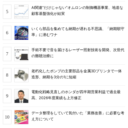
AI関連“だけじゃない”オムロンの制御機器事業、地道な
顧客基盤強化が結実
いくら部品を集めても納期が遅れる不思議、「納期順守
率」に潜むワナ
手術不要で音を届けるレーザー照射技術を開発、次世代
の難聴治療に
老朽化したポンプの主要部品を金属3Dプリンタで一体
造形、納期を3分の1に短縮
電動化戦略見直しのホンダが四半期営業利益で過去最
高、2026年度業績も上方修正
データ整理をしていて気付いた「業務改善」に必要な考
え方について