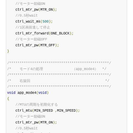
//モーター励磁ON
    ctrl_mtr_pw
(
MTR_ON
);
//0.5秒wait
    ctrl_wait_ms
(
500
);
//1区画前進して停止
    ctrl_mtr_forward
(
ONE_BLOCK
);
//モーター励磁OFF
    ctrl_mtr_pw
(
MTR_OFF
);
}
/************************************************/
/*    モード4の処理              （app_mode4）  */
/************************************************/
/*    右旋回                                    */
/************************************************/
void
 app_mode4
(
void
)
{
//MTUの周期を初期化する
    ctrl_mtu
(
MIN_SPEED 
,
MIN_SPEED
);
//モーター励磁ON
    ctrl_mtr_pw
(
MTR_ON
);
//0.5秒wait