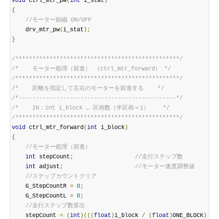
void
 ctrl_mtr_pw
(
int
 i_stat
)
{
//モーター励磁 ON/OFF
    drv_mtr_pw
(
i_stat
);
}
/************************************************/
/*    モーター処理（前進） （ctrl_mtr_forward） */
/************************************************/
/*    距離を指定して左右のモーターを前進する    */
/*----------------------------------------------*/
/*    IN：int i_block … 区画数（半区画＝1）    */
/************************************************/
void
 ctrl_mtr_forward
(
int
 i_block
)
{
//モーター処理（前進）
int
 stepCount
;
//走行ステップ数
int
 adjust
;
//モーター速度調整値
//ステップカウントクリア
    G_StepCountR 
=
0
;
    G_StepCountL 
=
0
;
//走行ステップ数算出
    stepCount 
=
(
int
)(((
float
)
i_block 
/
(
float
)
ONE_BLOCK
)