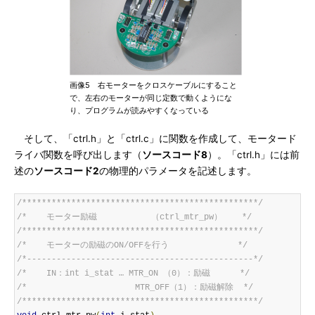
画像5 右モーターをクロスケーブルにすること
で、左右のモーターが同じ定数で動くようにな
り、プログラムが読みやすくなっている
そして、「ctrl.h」と「ctrl.c」に関数を作成して、モータード
ライバ関数を呼び出します（
ソースコード8
）。「ctrl.h」には前
述の
ソースコード2
の物理的パラメータを記述します。
/************************************************/
/*    モーター励磁           （ctrl_mtr_pw）    */
/************************************************/
/*    モーターの励磁のON/OFFを行う              */
/*----------------------------------------------*/
/*    IN：int i_stat … MTR_ON （0）：励磁      */
/*                      MTR_OFF（1）：励磁解除  */
/************************************************/