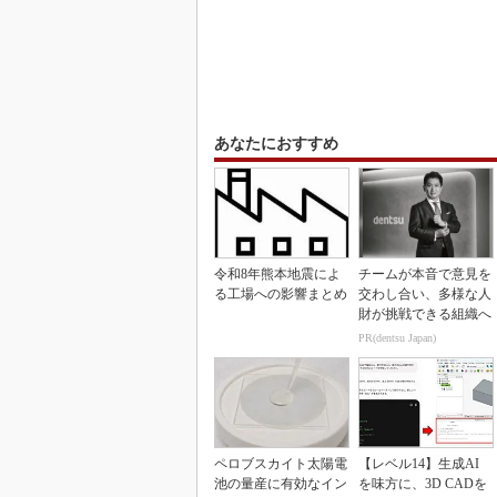
あなたにおすすめ
令和8年熊本地震によ
チームが本音で意見を
る工場への影響まとめ
交わし合い、多様な人
財が挑戦できる組織へ
PR(dentsu Japan)
ペロブスカイト太陽電
【レベル14】生成AI
池の量産に有効なイン
を味方に、3D CADを