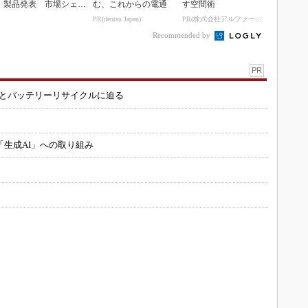
製品発表 市場シェア
む、これからの電通
す空間術
10％目指す
PR(dentsu Japan)
PR(株式会社アルファーテクノ)
Recommended by
PR
造とバッテリーリサイクルに迫る
「生成AI」への取り組み