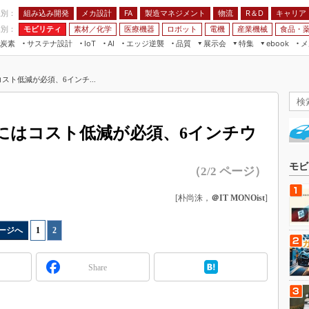
程別：
組み込み開発
メカ設計
製造マネジメント
物流
R＆D
キャリア
FA
業別：
モビリティ
素材／化学
医療機器
ロボット
電機
産業機械
食品・
炭素
サステナ設計
エッジ逆襲
品質
展示会
特集
メ
IoT
AI
ebook
伝承
組み込み開発
CEATEC
読者調査まとめ
編集後記
コスト低減が必須、6インチ...
JIMTOF
保全
メカ設計
つながるクルマ
組込み/エッジ コンピューティング
ス
 AI
製造マネジメント
5G
展＆IoT/5Gソリューション展
VR／AR
FA
載にはコスト低減が必須、6インチウ
IIFES
モビリティ
フィールドサービス
国際ロボット展
素材／化学
FPGA
モビ
（2/2 ページ）
ジャパンモビリティショー
組み込み画像技術
TECHNO-FRONTIER
[朴尚洙，
＠IT MONOist
]
組み込みモデリング
人テク展
Windows Embedded
ージへ
1
|
2
スマート工場EXPO
車載ソフト開発
EdgeTech+
Share
ISO26262
日本ものづくりワールド
無償設計ツール
AUTOMOTIVE WORLD