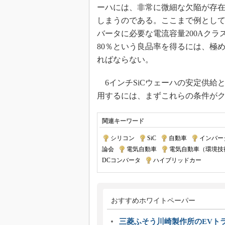
ーハには、非常に微細な欠陥が存
しまうのである。ここまで例として挙
バータに必要な電流容量200Aクラ
80％という良品率を得るには、極
ればならない。
6インチSiCウェーハの安定供給と
用するには、まずこれらの条件が
関連キーワード
シリコン
|
SiC
|
自動車
|
インバー
論会
|
電気自動車
|
電気自動車（環境技
DCコンバータ
|
ハイブリッドカー
おすすめホワイトペーパー
三菱ふそう川崎製作所のEVト