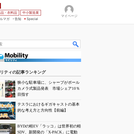
薬品・衣料品
中小製造業
マイページ
ルマガ
告知
Special
リティの記事ランキング
狭小な駐車場に、シャープがポール
カメラ式製品発表 市場シェア10％
目指す
テスラにおけるギガキャストの基本
的な考え方と方向性【前編】
BYDの軽EV「ラッコ」は世界初の軽
SDV、新開発の「X-PACK」に電動