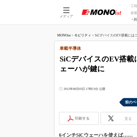
工
産
メディア
脱
つながる技術
AI×技術
MONOist
>
モビリティ
>
SiCデバイスのEV搭載には
つながる工場
AI×設備
つながるサービ
Physical
車載半導体
SiCデバイスのEV搭
ェーハが鍵に
2012年08月03日 17時13分 公開
前のペ
印刷する
見る
6インチSiCウェーハを使えば……