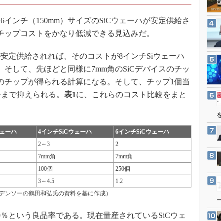
3Dプリンタ
産業オープンネット展
デジタルツインとCAE
ンチ（150mm）サイズのSiCウェーハが安定供給さ
のチップコストをかなり低減できる見込みだ。
S＆OP
インダストリー4.0
安定供給されれば、そのコストが8インチSiウェーハ
イノベーション
そして、先ほどと同様に7mm角のSiCデバイスのチッ
製造業ビッグデータ
個のチップが得られる計算になる。そして、チップ1個当
2倍まで抑えられる。
表1
に、これらのコスト比較をまと
メイドインジャパン
植物工場
知財マネジメント
ウェーハ
4インチSiCウェーハ
6インチSiCウェーハ
海外生産
2～3
2
グローバル設計・開発
7mm角
7mm角
100個
250個
制御セキュリティ
3～4.5
1.2
新型コロナへの対応
較（デンソーの鶴田和弘氏の資料を基に作成）
％という良品率である。現在量産されているSiCウェ