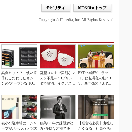
モビリティ
MONOist トップ
Copyright © ITmedia, Inc. All Rights Reserved.
異例ヒット？ 使い勝
新型コロナで深刻なマ
BYDの軽EV「ラッ
手にこだわったオムロ
スク不足を3Dプリン
コ」は世界初の軽SD
ンの“オープンな”IO-L
タで解消、イグアスが
V、新開発の「X-PAC
inkマスター
3Dマスクを開発
K」に電動システ...
狭小な駐車場に、シャ
創業125年の課題解決
【経営者必見】出社し
ープがポールカメラ式
力×多様な才能で挑
たくなる！社員を活か