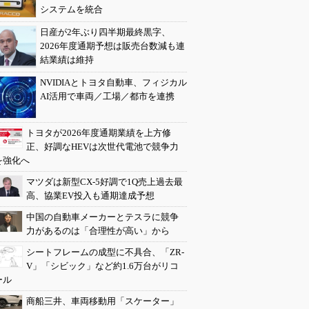
システムを統合
日産が2年ぶり四半期最終黒字、
2026年度通期予想は販売台数減も連
結業績は維持
NVIDIAとトヨタ自動車、フィジカル
AI活用で車両／工場／都市を連携
トヨタが2026年度通期業績を上方修
正、好調なHEVは次世代電池で競争力
を強化へ
マツダは新型CX-5好調で1Q売上過去最
高、協業EV投入も通期達成予想
中国の自動車メーカーとテスラに競争
力があるのは「合理性が高い」から
シートフレームの成型に不具合、「ZR-
V」「シビック」など約1.6万台がリコ
ール
商船三井、車両移動用「スケーター」