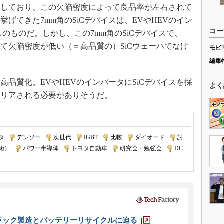
在しており、この欠陥密度によって良品率が左右されて
げてきた7mm角のSiCデバイスは、EVやHEVのイン
コー
スのものだ。しかし、この7mm角のSiCデバイスで、
めて欠陥密度が低い（＝高品質の）SiCウェーハでなけ
モビ
編集
高品質化。EVやHEVのインバータにSiCデバイスを採
よく
クリアされる必要がありそうだ。
タ
|
デンソー
|
次世代
|
IGBT
|
比較
|
ダイオード
|
討
術）
|
パワー半導体
|
トヨタ自動車
|
研究会・勉強会
|
DC-
ラック製造とバッテリーリサイクルに迫る