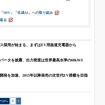
「SDV」「生成AI」への取り組み
返る
イス採用が始まる、まずはEV用急速充電器から
バータを披露、出力密度は世界最高水準の60kW/l
ス開発を加速、2015年以降発売の次世代EV搭載を目指
ージへ
1
|
2