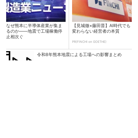
なぜ熊本に半導体産業が集ま
【見城徹×藤田晋】AI時代でも
るのか――地震で工場稼働停
変わらない経営者の本質
止相次ぐ
PR(FINCHI on GOETHE)
令和8年熊本地震による工場への影響まとめ
三菱電機が米国でデータセンター冷却機器の工
場設立、自動車用電装品工場を改修
いざ「Re:Nissan」実現へ、日産栃木工場が挑
んだ「生産体制の比例化」