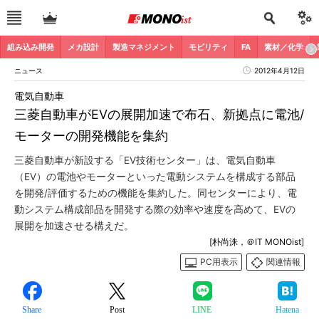
組み込み開発
メカ設計
製造マネジメント
モビリティ
FA
素材／化学
ニュース
2012年4月12日
電気自動車
三菱自動車がEVの展開加速で布石、新拠点に電池/
モーターの開発機能を集約
三菱自動車が新設する「EV技術センター」は、電気自動車
（EV）の電池やモーターといった電動システムを構成する部品
を開発/評価するための機能を集約した。同センターにより、電
動システム構成部品を開発する際の効率や速度を高めて、EVの
展開を加速させる構えだ。
[朴尚洙，＠IT MONOist]
PC用表示
関連情報
Share
Post
LINE
Hatena