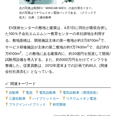
左の写真は商用EV「MINICAB-MiEV」の走行用モーター。
右の写真はリチウムイオン電池パックである。（クリックで
拡大） 出典：三菱自動車
EV技術センターの敷地と建屋は、4月1日に同社が吸収合併し
た100％子会社エムエムシー教育センターの本社跡地を利用す
2
る。敷地面積は、開発施設主体の第一敷地が約3万8700m
で、
2
サービス研修施設が主体の第二敷地が約1万7400m
で、合計約5
2
万6100m
。この敷地にある建屋内に、約30億円を投資して開発/
試験用設備を導入する。また、約5000万円をかけてインフラを
整備した。従業員数は、2012年度末までの計画で約60人（関連
会社社員含む）となっている。
関連キーワード
自動車
|
電池
|
電気自動車
|
電気自動車（環境技術）
|
三菱自動車
|
ハイブリッドカー
|
リチウムイオン電池
|
プラグインハイブリッド
|
研究開発
Copyright © ITmedia, Inc. All Rights Reserved.