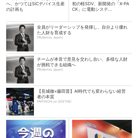
へ、かつてはSiCデバイス生産
初の軽SDV、新開発の「X-PA
の計画も
CK」に電動システ...
全員がリーダーシップを発揮し、自分より優れ
た人財を育成する
PR(dentsu Japan)
チームが本音で意見を交わし合い、多様な人財
が挑戦できる組織へ
PR(dentsu Japan)
【見城徹×藤田晋】AI時代でも変わらない経営
者の本質
PR(FINCHI on GOETHE)