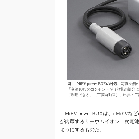
図1 MiEV power BOXの外観
写真左側の円
「交流100Vのコンセントが（箱状の部分
て利用できる」（三菱自動車）。出典：三
MiEV power BOXは、i-M
が内蔵するリチウムイオン二次電池
ようにするものだ。