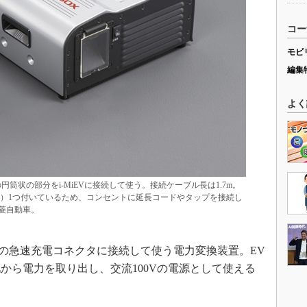
コー
モビ
編集
よく
筒状の部分をi-MiEVに接続して使う。接続ケーブル長は1.7m。
に）1つ付いているため、コンセントに延長コードやタップを接続し
菱自動車。
iEVなどの急速充電コネクタに接続して使う電力変換装置。EV
から電力を取り出し、交流100Vの電源として使える