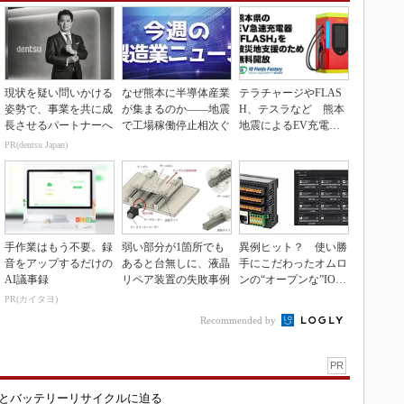
現状を疑い問いかける
なぜ熊本に半導体産業
テラチャージやFLAS
姿勢で、事業を共に成
が集まるのか――地震
H、テスラなど 熊本
長させるパートナーへ
で工場稼働停止相次ぐ
地震によるEV充電器
の無償開放拠点まと...
PR(dentsu Japan)
手作業はもう不要。録
弱い部分が1箇所でも
異例ヒット？ 使い勝
音をアップするだけの
あると台無しに、液晶
手にこだわったオムロ
AI議事録
リペア装置の失敗事例
ンの“オープンな”IO-L
inkマスター
PR(カイタヨ)
Recommended by
PR
造とバッテリーリサイクルに迫る