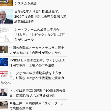
システムを統合
日産が2年ぶり四半期最終黒字、
2026年度通期予想は販売台数減も連
結業績は維持
シートフレームの成型に不具合、
「ZR-V」「シビック」など約1.6万
台がリコール
中国の自動車メーカーとテスラに競争
力があるのは「合理性が高い」から
NVIDIAとトヨタ自動車、フィジカルAI
活用で車両／工場／都市を連携
トヨタが2026年度通期業績を上方修
正、好調なHEVは次世代電池で競争力
を強化へ
マツダは新型CX-5好調で1Q売上過去最
高、協業EV投入も通期達成予想
商船三井、車両移動用「スケーター」
で業務を効率化