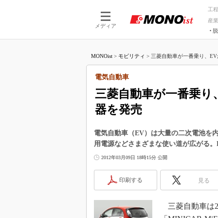
工
産
メディア
脱
つながる技術
AI×技術
MONOist
>
モビリティ
>
三菱自動車が一番乗り、EV
つながる工場
AI×設備
つながるサービ
Physical
電気自動車
三菱自動車が一番乗り
器を発売
電気自動車（EV）は大量の二次電池を
用電源などさまざまな使い道が広がる。
2012年03月09日 18時15分 公開
印刷する
見る
三菱自動車は20