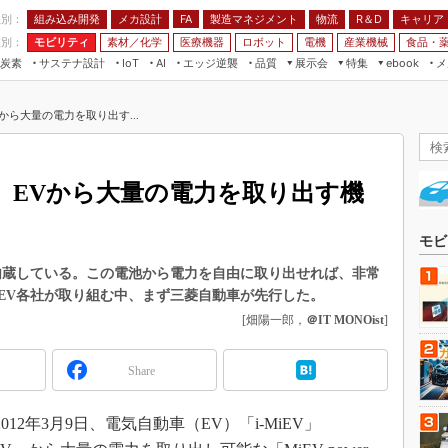
程別：
組み込み開発
メカ設計
製造マネジメント
物流
R＆D
キャリア
FA
業別：
モビリティ
素材／化学
医療機器
ロボット
電機
産業機械
食品・
炭素
サステナ設計
エッジ逆襲
品質
展示会
特集
メ
IoT
AI
ebook
伝承
組み込み開発
CEATEC
読者調査まとめ
編集後記
から大量の電力を取り出す...
JIMTOF
保全
メカ設計
つながるクルマ
組込み/エッジ コンピューティング
ス
 AI
製造マネジメント
5G
展＆IoT/5Gソリューション展
VR／AR
FA
、EVから大量の電力を取り出す機
IIFES
モビリティ
フィールドサービス
国際ロボット展
素材／化学
FPGA
モビ
ジャパンモビリティショー
組み込み画像技術
内蔵している。この電池から電力を自由に取り出せれば、非常
TECHNO-FRONTIER
EV各社が取り組む中、まず三菱自動車が先行した。
組み込みモデリング
人テク展
[畑陽一郎，
＠IT MONOist
]
Windows Embedded
スマート工場EXPO
車載ソフト開発
Share
EdgeTech+
ISO26262
日本ものづくりワールド
12年3月9日、電気自動車（EV）「i-MiEV」
無償設計ツール
AUTOMOTIVE WORLD