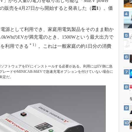
MiEV」から大量の電力を取り出し可能な「MiEV power
3Dプリンタ
産業オープンネット展
）の販売を4月27日から開始すると発表した（
図1
）。価
デジタルツインとCAE
。
S＆OP
常用電源として利用でき、家庭用電気製品をそのまま動か
インダストリー4.0
0kWhのEVが満充電のとき、1500Wという最大出力で
イノベーション
＊1）
電を利用できる
。これは一般家庭の約1日分の消費
製造業ビッグデータ
メイドインジャパン
植物工場
る前に専用ソフトウェアをEVにインストールする必要がある。利用にはEV側に急
グレードやMINICAB-MiEVで急速充電オプションを付けていない場合に
知財マネジメント
未定だ。
海外生産
グローバル設計・開発
制御セキュリティ
新型コロナへの対応