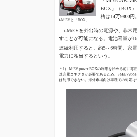
「MINICAB-
BOX」（BOX
格は14万9800円
i-MiEVと「BOX」
i-MiEVを外出時の電源や、非
すことが可能になる。電池容量が16.
連続利用すると、約5～6時間、家
電力に相当するという。
＊1） MiEV power BOXの利用を始め
速充電コネクタが必要であるため、i-MiEVのM
は利用できない。海外市場向け車種での対応は