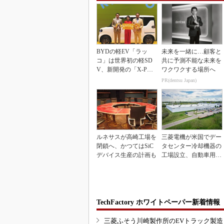
BYDの軽EV「ラッ
未来を一緒に…顧客と
コ」は世界初の軽SD
共に予測不能な未来を
V、新開発の「X-PAC
ワクワクする場所へ
K」に電動システ...
PR(dentsu Japan)
ルネサスが高崎工場を
三菱電機が米国でデー
閉鎖へ、かつてはSiC
タセンター冷却機器の
デバイス生産の計画も
工場設立、自動車用電
装品工場を改修
TechFactory ホワイトペーパー新着情報
三菱ふそう川崎製作所のEVトラック製