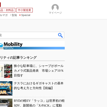
薬品・衣料品
中小製造業
マイページ
ルマガ
告知
Special
リティの記事ランキング
狭小な駐車場に、シャープがポール
カメラ式製品発表 市場シェア10％
目指す
テスラにおけるギガキャストの基本
的な考え方と方向性【前編】
BYDの軽EV「ラッコ」は世界初の軽
SDV、新開発の「X-PACK」に電動