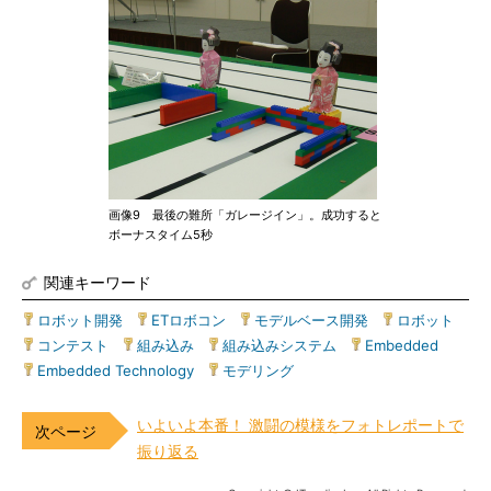
画像9 最後の難所「ガレージイン」。成功すると
ボーナスタイム5秒
関連キーワード
ロボット開発
|
ETロボコン
|
モデルベース開発
|
ロボット
|
コンテスト
|
組み込み
|
組み込みシステム
|
Embedded
|
Embedded Technology
|
モデリング
いよいよ本番！ 激闘の模様をフォトレポートで
振り返る