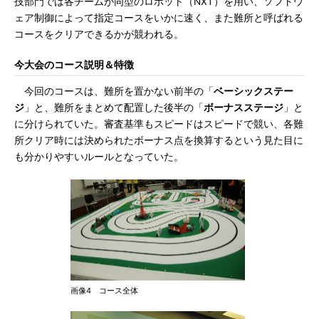
技部門では各チームが同型のロボット（NXT）を用い、ソフトウ
ェア制御によって指定コースをいかに速く、また難所と呼ばれる
コースをクリアできるかが競われる。
今大会のコース説明＆特徴
今回のコースは、難所を置かない前半の「
ベーシックステー
ジ
」と、難所をまとめて配置した後半の「
ボーナスステージ
」と
に分けられていた。審査基準もスピードはスピードで競い、各難
所クリア時には決められたボーナス点を換算するという見た目に
も分かりやすいルールとなっていた。
画像4 コース全体