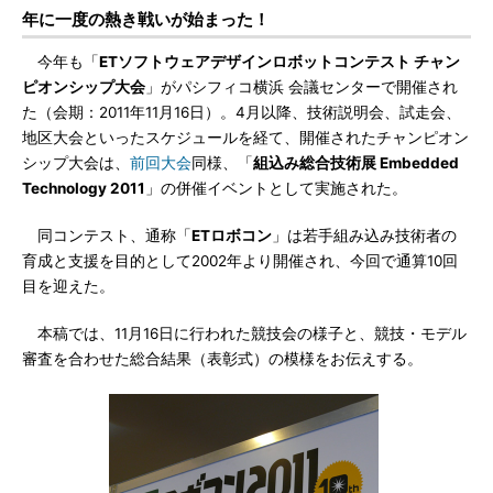
年に一度の熱き戦いが始まった！
今年も「
ETソフトウェアデザインロボットコンテスト チャン
ピオンシップ大会
」がパシフィコ横浜 会議センターで開催され
た（会期：2011年11月16日）。4月以降、技術説明会、試走会、
地区大会といったスケジュールを経て、開催されたチャンピオン
シップ大会は、
前回大会
同様、「
組込み総合技術展 Embedded
Technology 2011
」の併催イベントとして実施された。
同コンテスト、通称「
ETロボコン
」は若手組み込み技術者の
育成と支援を目的として2002年より開催され、今回で通算10回
目を迎えた。
本稿では、11月16日に行われた競技会の様子と、競技・モデル
審査を合わせた総合結果（表彰式）の模様をお伝えする。