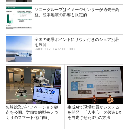
ソニーグループはイメージセンサーが過去最高
益、熊本地震の影響も限定的
全国の絶景ポイントにサウナ付きのシェア別荘
を展開
PR(COCO VILLA on GOETHE)
矢崎総業がイノベーション拠
生成AIで現場社員がシステム
点を公開、労働集約型モノづ
を開発 「人中心」の製造DX
くりのスマート化に向け
を自走させた3社の方法