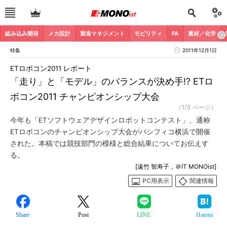
組み込み開発
メカ設計
製造マネジメント
モビリティ
FA
素材／化学
特集
2011年12月1日
ETロボコン2011 レポート
「走り」と「モデル」のバランスが決め手!? ETロ
ボコン2011 チャンピオンシップ大会
（1/3 ページ）
今年も「ETソフトウェアデザインロボットコンテスト」、通称
ETロボコンのチャンピオンシップ大会がパシフィコ横浜で開催
された。本稿では競技部門の模様と総合結果についてお伝えす
る。
[遠竹 智寿子，＠IT MONOist]
PC用表示
関連情報
Share
Post
LINE
Hatena