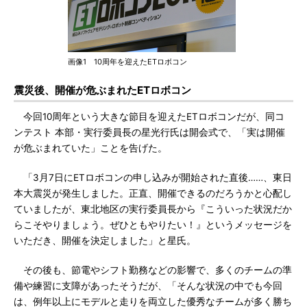
画像1 10周年を迎えたETロボコン
震災後、開催が危ぶまれたETロボコン
今回10周年という大きな節目を迎えたETロボコンだが、同コ
ンテスト 本部・実行委員長の星光行氏は開会式で、「実は開催
が危ぶまれていた」ことを告げた。
「3月7日にETロボコンの申し込みが開始された直後……、東日
本大震災が発生しました。正直、開催できるのだろうかと心配し
ていましたが、東北地区の実行委員長から『こういった状況だか
らこそやりましょう。ぜひともやりたい！』というメッセージを
いただき、開催を決定しました」と星氏。
その後も、節電やシフト勤務などの影響で、多くのチームの準
備や練習に支障があったそうだが、「そんな状況の中でも今回
は、例年以上にモデルと走りを両立した優秀なチームが多く勝ち