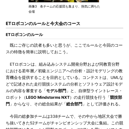
画像3 各チームの応援団も集まり、熱気に満ちた
会場
ETロボコンのルールと今大会のコース
ETロボコンのルール
既にご存じの読者も多いと思うが、ここでルールと今回のコー
スの特徴を簡単に説明しておこう。
ETロボコンは、組み込みシステム開発分野および同教育分野
における若年層／初級エンジニアへの分析・設計モデリングの教
育機会を提供することを目的としている。コンテストは、UMLな
どで記述された走行競技システムの分析とソフトウェア設計モデ
ルの内容を審査する「
モデル部門
」と、自律型ライントレース・
ロボット（
LEGO Mindstorms NXT
）の走行競技を行う「
競技部
門
」からなり、その総合結果が「
総合部門
」として評価される。
今回の総参加チームは338チームで、その中から地区大会で勝
ち抜いてきた52チームがチャンピオンシップ大会に集結。この競