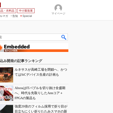
薬品・衣料品
中小製造業
マイページ
ルマガ
告知
Special
込み開発の記事ランキング
ルネサスが高崎工場を閉鎖へ、かつ
てはSiCデバイス生産の計画も
AlteraはITバブルを切り抜け全盛期
へ、時代を先取りしたArmコア＋
FPGAの製品も
強度20倍のフィルム採用で折り目が
目立ちにくい折りたたみスマホの新