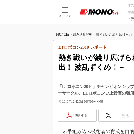
工
産
メディア
脱
つながる技術
AI×技術
MONOist
>
組み込み開発
>
熱き戦いが繰り広げられたET
つながる工場
AI×設備
つながるサービ
Physical
ETロボコン2010 レポート
熱き戦いが繰り広げられ
出！ 波乱ずくめ！～
「ETロボコン2010」チャンピオンシ
ーサークル、ETロボコン史上最高の難所
2010年12月20日 00時00分 公開
印刷する
見る
若手組み込み技術者の育成を目的