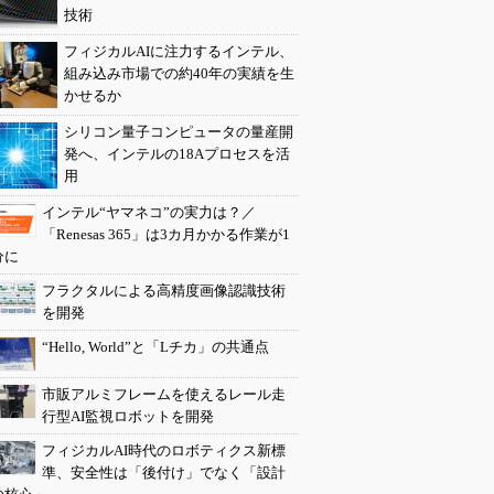
技術
フィジカルAIに注力するインテル、
組み込み市場での約40年の実績を生
かせるか
シリコン量子コンピュータの量産開
発へ、インテルの18Aプロセスを活
用
インテル“ヤマネコ”の実力は？／
「Renesas 365」は3カ月かかる作業が1
分に
フラクタルによる高精度画像認識技術
を開発
“Hello, World”と「Lチカ」の共通点
市販アルミフレームを使えるレール走
行型AI監視ロボットを開発
フィジカルAI時代のロボティクス新標
準、安全性は「後付け」でなく「設計