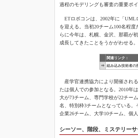
過程のモデリングも審査の重要ポ
ETロボコンは、2002年に「UM
を迎える。当初20チーム100名程度
らに今年は、札幌、金沢、那覇が
成長してきたことをうかがわせる
関連リンク：
⇒
組み込み技術者の熱
産学官連携協力により開催される
たは個人での参加となる。2010年
大が73チーム、専門学校が22チー
名、特別枠3チームとなっている。
企業26チーム、大学10チーム、個
シーソー、階段、ミステリーサ