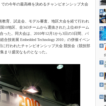
3Dプリンタ
」での今年の最高峰を決めるチャンピオンシップ大会
産業オープンネット展
デジタルツインとCAE
S＆OP
技術教育、試走会、モデル審査、地区大会を経て行われ
インダストリー4.0
10地区、全343チームから選抜された上位40チーム
イノベーション
った。同大会は、2010年12月1から3日の3日間、パ
製造業ビッグデータ
 Embedded Technology 2010」の併催イベン
1日に行われたチャンピオンシップ大会 競技会（競技部
メイドインジャパン
が集まり盛況なものとなった。
植物工場
知財マネジメント
海外生産
グローバル設計・開発
制御セキュリティ
新型コロナへの対応