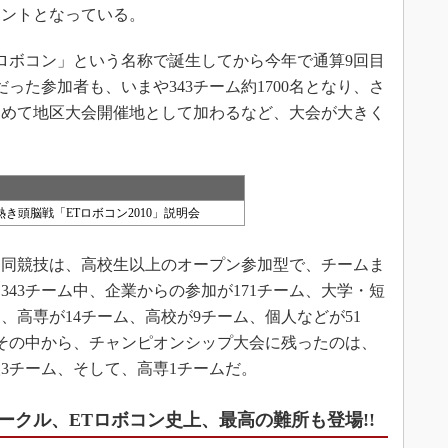
イントとなっている。
Lロボコン」という名称で誕生してから今年で通算9回目
だった参加者も、いまや343チーム約1700名となり、さ
初めて地区大会開催地として加わるなど、大会が大きく
。
き頭脳戦「ETロボコン2010」説明会
同競技は、高校生以上のオープン参加型で、チームま
は343チーム中、企業からの参加が171チーム、大学・短
ム、高専が14チーム、高校が9チーム、個人などが51
その中から、チャンピオンシップ大会に残ったのは、
人3チーム、そして、高専1チームだ。
ークル、ETロボコン史上、最高の難所も登場!!