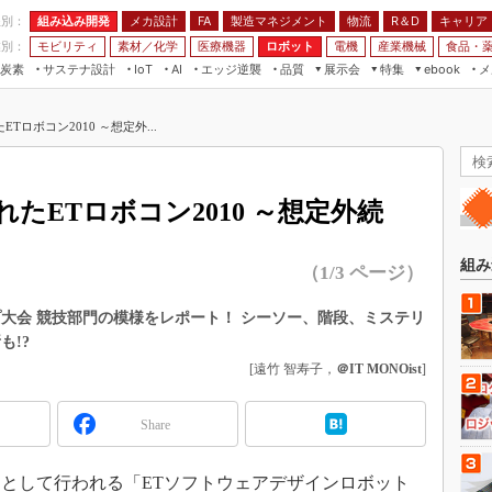
程別：
組み込み開発
メカ設計
製造マネジメント
物流
R＆D
キャリア
FA
業別：
モビリティ
素材／化学
医療機器
ロボット
電機
産業機械
食品・
炭素
サステナ設計
エッジ逆襲
品質
展示会
特集
メ
IoT
AI
ebook
伝承
組み込み開発
CEATEC
読者調査まとめ
編集後記
ロボコン2010 ～想定外...
JIMTOF
保全
メカ設計
つながるクルマ
組込み/エッジ コンピューティング
ス
 AI
製造マネジメント
5G
展＆IoT/5Gソリューション展
VR／AR
FA
たETロボコン2010 ～想定外続
IIFES
モビリティ
フィールドサービス
国際ロボット展
素材／化学
FPGA
組み
（1/3 ページ）
ジャパンモビリティショー
組み込み画像技術
TECHNO-FRONTIER
ップ大会 競技部門の模様をレポート！ シーソー、階段、ミステリ
組み込みモデリング
も!?
人テク展
Windows Embedded
[遠竹 智寿子，
＠IT MONOist
]
スマート工場EXPO
車載ソフト開発
EdgeTech+
Share
ISO26262
日本ものづくりワールド
無償設計ツール
AUTOMOTIVE WORLD
として行われる「ETソフトウェアデザインロボット