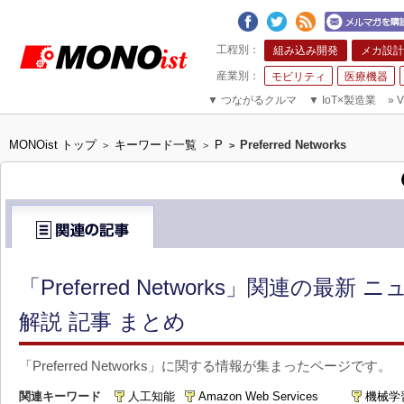
組み込み開発
メカ設計
モビリティ
医療機器
▼
つながるクルマ
▼
IoT×製造業
»
V
MONOist トップ
キーワード一覧
P
Preferred Networks
>
>
>
「Preferred Networks」関連の最
解説 記事 まとめ
「Preferred Networks」に関する情報が集まったページです。
関連キーワード
人工知能
Amazon Web Services
機械学