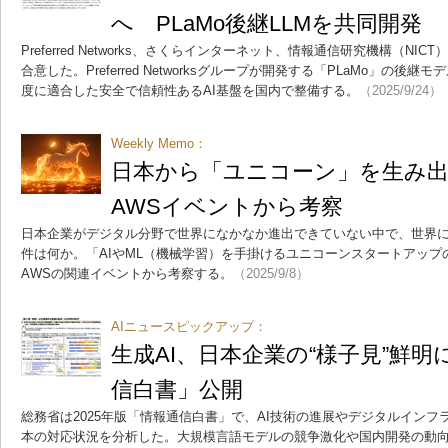
へ PLaMo後継LLMを共同開発
Preferred Networks、さくらインターネット、情報通信研究機構（NI
合意した。Preferred Networksグループが開発する「PLaMo」の
度に適合した安全で信頼性あるAI基盤を国内で整備する。
（2025/9/24）
Weekly Memo：
日本から「ユニコーン」を生み
AWSイベントから考察
日本企業がデジタル分野で世界になかなか進出できていない中で、世界
件は何か。「AIやML（機械学習）を手掛けるユニコーンスタートアッ
AWSの関連イベントから考察する。
（2025/9/8）
AIニュースピックアップ：
生成AI、日本企業の“様子見”鮮明
信白書」公開
総務省は2025年版「情報通信白書」で、AI技術の進展やデジタルイン
本の対応状況を分析した。大規模言語モデルの競争激化や国内開発の動