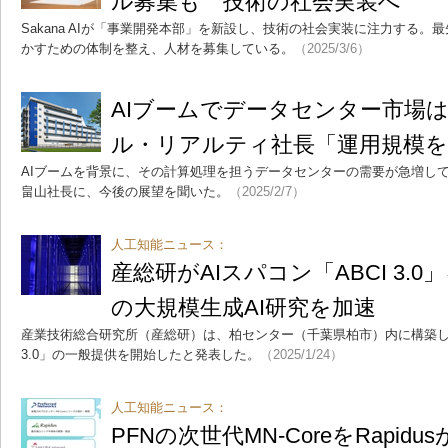
ル募集も 技術の社会実装へ
Sakana AIが「事業開発本部」を新設し、技術の社会実装に注力する。
かすための体制を整え、人材を募集している。
（2025/3/6）
AIブームでデータセンター市場は
ル・リアルティ社長「運用規模
AIブームを背景に、その計算処理を担うデータセンターの需要が急増し
畠山社長に、今後の展望を聞いた。
（2025/2/7）
人工知能ニュース：
産総研がAIスパコン「ABCI 3.
の大規模生成AI研究を加速
産業技術総合研究所（産総研）は、柏センター（千葉県柏市）内に構築した
3.0」の一般提供を開始したと発表した。
（2025/1/24）
人工知能ニュース：
PFNの次世代MN-CoreをRapi