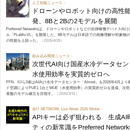
人工知能ニュース：
ドローンやロボット向けの高性能
発、8Bと2Bの2モデルを展開
Preferred Networksは、ドローンやロボットなどの自律稼働デバイ
ル「PLaMo-VL」を開発した。8Bモデルは日本語での画像理解や対象
の性能を上回った。
（2026/4/28）
組み込み開発ニュース：
次世代AI向け国産水冷データセ
水使用効率を実質的ゼロへ
PFN、IIJら3者はAI向け水冷データセンター「AImod」を2026年4
ド空調によりPUE1.1台とWUE（水使用効率）の実質的ゼロを達成。次
基盤のモデル確立を目指す。
（2026/3/31）
@IT NETWORK Live Week 2026 Winter：
APIキーは必ず狙われる 生成AI
ティの新常識をPreferred Netwo