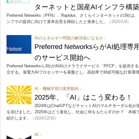
ターネットと国産AIインフラ構
Preferred Networks（PFN）、Rapidus、さくらインターネットの
ンフラの提供に向けて基本合意を締結したと発表した。
（2025/1/9）
AIのエネルギー問題の解決策になるか：
Preferred NetworksらがAI
のサービス開始へ
Preferred Networksら3社がAI向けクラウドサービス「PFCP」を提供す
立する。省電力AIプロセッサーを基盤とし、高効率で持続可能な計算環
AI・機械学習の業界動向：
2025年、「AI」はこう変わる！
2024年はChatGPTなどチャットAIのマルチモーダル化
を浴びました。2025年はどう進化し、社会に何をもたらすのか？ 本稿
紹介します。
（2024/12/26）
AI：