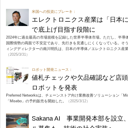
米国への投資にブレーキ：
エレクトロニクス産業は「日本に
で底上げ目指す段階に
2024年に過去最高の市場規模を記録した世界半導体市場。ただし、半導
国際情勢の両面で不安定であり、先行きを見通しにくくなっている。そうし
ィングディレクターの南川明氏は、日本の半導体／エレクトロニクス産
（2025/3/31）
ロボット開発ニュース：
値札チェックや欠品確認など店頭
ロボットを発表
Preferred Networksは、チェーンストア向け業務改善ソリューション「
「Misebo」の予約販売を開始した。
（2025/3/12）
Sakana AI 事業開発本部を