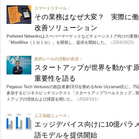
スマートリテール：
その業務はなぜ大変？ 実際に働
改善ソリューション
Preferred Networksはスーパーマーケットなどチェーンストア向けの
「MiseMise（ミセミセ）」を開発し、提供を開始した。
（2024/10/23）
政府レベルの活動が必須：
スタートアップが世界を動かす原
重要性を語る
Pegasus Tech Venturesの創設者兼CEOを務めるAnis Uzzama
参加するビジネスピッチコンテスト「スタートアップワールドカップ」
トアップの現状および課題を聞いた。
（2024/10/1）
人工知能ニュース：
エッジデバイス向けに10億パラ
語モデルを提供開始