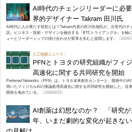
AI時代のチェンジリーダーに必要な
界的デザイナー Takram 田川氏
AI時代に人が果たす役割とは？Takram代表の田川欣哉氏が、次世代の
説。ビジネス・技術・デザインを融合する「BTCトライアングル」を軸
ューとリーダーシップの掛け合わせが変革を生むと提唱します。
（2026/
人工知能ニュース：
PFNとトヨタの研究組織がフィジ
高速化に関する共同研究を開始
Preferred Networks（PFN）は、トヨタ未来創生センターと、開発中のA
用いたフィジカルAIの推論処理高速化に関する共同研究を開始した。従来
開発を進めている。
（2026/6/22）
AI創薬は幻想なのか？ 「研究
年、いまだ劇的な変化が起きない
の見解は