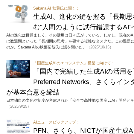
Sakana AI 秋葉氏に聞く：
生成AI、進化の鍵を握る「長期思考」
む“人間のように試行錯誤するAI
AIの進化は目覚ましく、その活用は日々広がっている。しかし、現在のA
は数週間といった「長期間の思考」を要する複雑なタスクだ。この難題に
のか。Sakana AIの秋葉拓哉氏に話を聞いた。
（2025/10/15）
「国産生成AIのエコシステム」構築に向けて：
「国内で完結した生成AIの活用
Preferred Networks、さくら
が基本合意を締結
日本独自の文化や制度が考慮された「安全で高性能な国産LLM」開発と
（2025/9/25）
AIニュースピックアップ：
PFN、さくら、NICTが国産生成