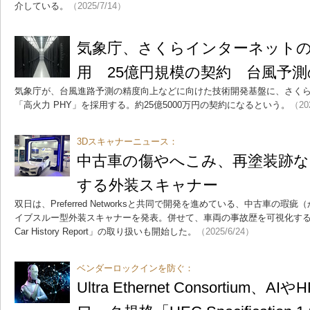
介している。
（2025/7/14）
気象庁、さくらインターネットの
用 25億円規模の契約 台風予
気象庁が、台風進路予測の精度向上などに向けた技術開発基盤に、さくら
「高火力 PHY」を採用する。約25億5000万円の契約になるという。
（20
3Dスキャナーニュース：
中古車の傷やへこみ、再塗装跡な
する外装スキャナー
双日は、Preferred Networksと共同で開発を進めている、中古車の
イブスルー型外装スキャナーを発表。併せて、車両の事故歴を可視化するボ
Car History Report」の取り扱いも開始した。
（2025/6/24）
ベンダーロックインを防ぐ：
Ultra Ethernet Consortium