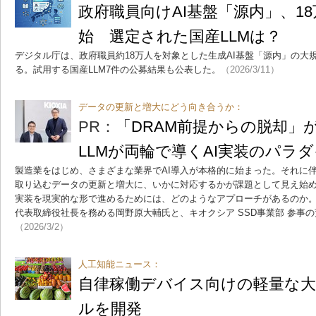
政府職員向けAI基盤「源内」、1
始 選定された国産LLMは？
デジタル庁は、政府職員約18万人を対象とした生成AI基盤「源内」の大規
る。試用する国産LLM7件の公募結果も公表した。
（2026/3/11）
データの更新と増大にどう向き合うか：
PR：
「DRAM前提からの脱却」
LLMが両輪で導くAI実装のパラ
製造業をはじめ、さまざまな業界でAI導入が本格的に始まった。それに伴
取り込むデータの更新と増大に、いかに対応するかが課題として見え始め
実装を現実的な形で進めるためには、どのようなアプローチがあるのか。Prefer
代表取締役社長を務める岡野原大輔氏と、キオクシア SSD事業部 参事
（2026/3/2）
人工知能ニュース：
自律稼働デバイス向けの軽量な大
ルを開発