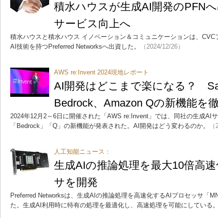
積水ハウスが生成AI開発のPFN
サービス向上へ
積水ハウスと積水ハウス イノベーション＆コミュニケーションは、CV
AI技術を持つPreferred Networksへ出資した。
（2024/12/26）
AWS re:Invent 2024現地レポート
AI開発はどこまで楽になる？ Sag
Bedrock、Amazon Qの新機能
2024年12月2～6日に開催された「AWS re:Invent」では、同社の生成AIサ
「Bedrock」「Q」の新機能が発表された。AI開発はどう変わるのか。
（2
人工知能ニュース：
生成AIの推論処理を最大10倍高速
サを開発
Preferred Networksは、生成AIの推論処理を高速化するAIプロセッサ「MN
た。生成AI利用時に特有の処理を最適化し、高速処理を可能にしている