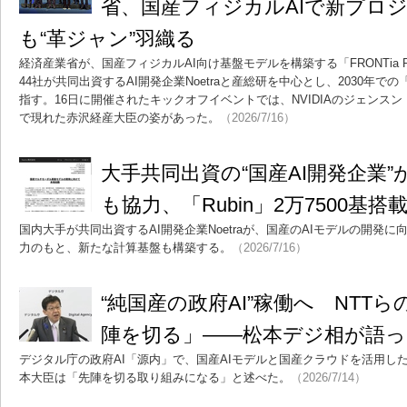
省、国産フィジカルAIで新プロ
も“革ジャン”羽織る
経済産業省が、国産フィジカルAI向け基盤モデルを構築する「FRONTia P
44社が共同出資するAI開発企業Noetraと産総研を中心とし、2030年で
指す。16日に開催されたキックオフイベントでは、NVIDIAのジェンス
で現れた赤沢経産大臣の姿があった。
（2026/7/16）
大手共同出資の“国産AI開発企業”が
も協力、「Rubin」2万7500基
国内大手が共同出資するAI開発企業Noetraが、国産のAIモデルの開発に向
力のもと、新たな計算基盤も構築する。
（2026/7/16）
“純国産の政府AI”稼働へ NTT
陣を切る」――松本デジ相が語っ
デジタル庁の政府AI「源内」で、国産AIモデルと国産クラウドを活用した
本大臣は「先陣を切る取り組みになる」と述べた。
（2026/7/14）