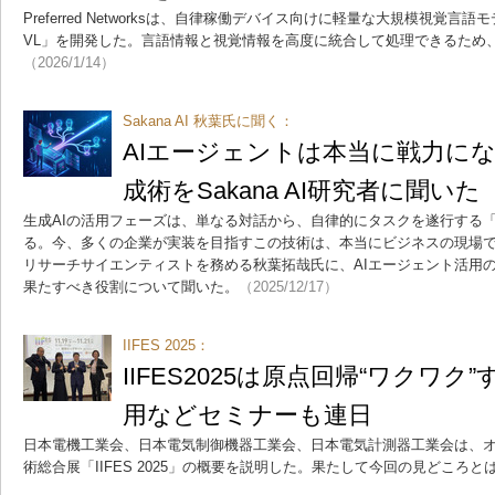
Preferred Networksは、自律稼働デバイス向けに軽量な大規模視覚言語モデル
VL」を開発した。言語情報と視覚情報を高度に統合して処理できるため
（2026/1/14）
Sakana AI 秋葉氏に聞く：
AIエージェントは本当に戦力になる
成術をSakana AI研究者に聞いた
生成AIの活用フェーズは、単なる対話から、自律的にタスクを遂行する「
る。今、多くの企業が実装を目指すこの技術は、本当にビジネスの現場で「戦
リサーチサイエンティストを務める秋葉拓哉氏に、AIエージェント活用
果たすべき役割について聞いた。
（2025/12/17）
IIFES 2025：
IIFES2025は原点回帰“ワクワク
用などセミナーも連日
日本電機工業会、日本電気制御機器工業会、日本電気計測器工業会は、
術総合展「IIFES 2025」の概要を説明した。果たして今回の見どころと