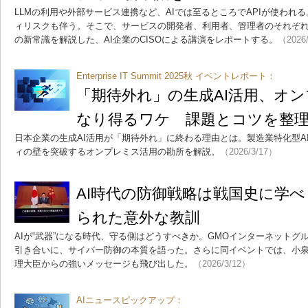
LLMの利用や外部サービス連携など、AIでは至るところでAPIが使われる
ィリスクも伴う。そこで、サービスの開発者、利用者、管理者のそれぞれ
の新常識を解説した、AI企業のCISOによる講演をレポートする。
（2026
Enterprise IT Summit 2025秋 イベントレポート：
「期待外れ」の生成AI活用、オン
なり得るワケ 課題とコツを整
日本企業の生成AI活用が「期待外れ」に終わる理由とは。製造業特化型A
ィの壁を突破するオンプレミス活用の勘所を解説。
（2026/3/17）
AI時代の防御戦略は戦国史に学べ
られた意外な教訓
AIが“武器”になる時代、守る側はどうすべきか。GMOインターネット
引き合いに、サイバー防御の本質を語った。さらに同イベントでは、小
理大臣からの強いメッセージも飛び出した。
（2026/3/12）
AIニュースピックアップ：