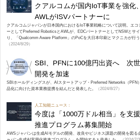
クアルコムが国内IoT事業を強化
AWLがISVパートナーに
クアルコムジャパンが日本国内におけるIoT事業戦略について説明。エコ
ーとしてPreferred RoboticsとAWLが、EDCパートナーとしてNS
り、「Qualcomm Aware Platform」のPoCを大日本印刷とマクニカ
（2024/8/29）
SBI、PFNに100億円出資へ 次
開発を加速
SBIホールディングスが、AIスタートアップ・Preferred Networks（
品化に向けた資本業務提携を結んだと発表した。
（2024/8/27）
人工知能ニュース：
今度は「1000万ドル相当」を支援
推進プログラム募集開始
AWSジャパンは生成AIモデルの開発、改良やビジネス課題の開発を図る
ャパン生成AI実用化推進プログラム」を開始すると発表した。
（2024/7/