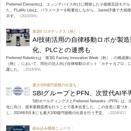
Preferred Elementsは、エッジデバイス向けに開発した小規模言語モデル
た。PLaMo Liteは、パラメーターを軽量化しながら、Jaster評価で
示す。
（2024/9/6）
第3回 ロボデックス［秋］：
AI技術活用の自律移動ロボが製
化、PLCとの連携も
Preferred Roboticsは「第3回 Factory Innovation Week［秋
［秋］」において、同社の法人向け自律移動ロボット「カチャカプロ」
露した。
（2024/9/9）
最大100億円規模の出資も：
SBIグループとPFN、次世代AI
SBIホールディングスとPreferred Networks（PFN
化に向け、資本業務提携を行うことで基本合意した。この合意に基づき、S
し、2024年9月末にも最大100億円規模の出資を行う予定。
（2024/9/2）
組み込み開発ニュース：