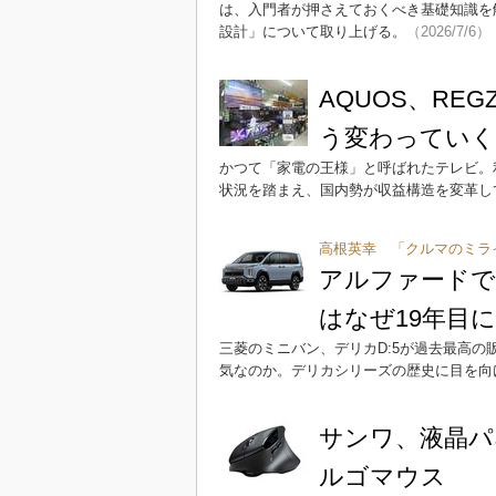
は、入門者が押さえておくべき基礎知識を
設計」について取り上げる。
（2026/7/6）
AQUOS、RE
う変わってい
かつて「家電の王様」と呼ばれたテレビ。
状況を踏まえ、国内勢が収益構造を変革し
高根英幸 「クルマのミラ
アルファードで
はなぜ19年目
三菱のミニバン、デリカD:5が過去最高
気なのか。デリカシリーズの歴史に目を向
サンワ、液晶パ
ルゴマウス