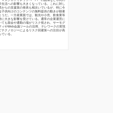
、マスクやトイレットペーパーの品薄など市民の
常生活への影響も大きくなっている。これに対し
業からの支援策の発表も相次いでいるが、特に今
は子供向けのコンテンツの無料提供の動きが顕著
ようだ。一方産業面では、観光や小売、飲食業等
特に大きな影響を受けている。通常の企業運営に
いても面会や通勤の場がリスク視され、サーモグ
フィやWeb会議ツールの活用、テレワークの実現
どテクノロジーによるリスク回避策への注目が高
っている。