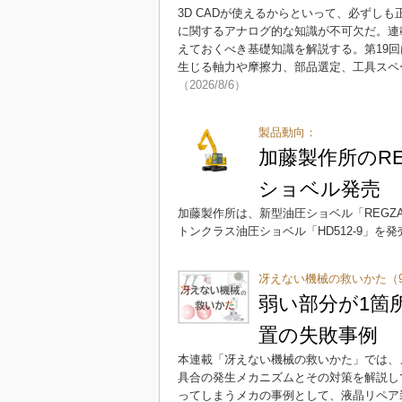
3D CADが使えるからといって、必ずし
に関するアナログ的な知識が不可欠だ。連
えておくべき基礎知識を解説する。第19
生じる軸力や摩擦力、部品選定、工具スペ
（2026/8/6）
製品動向：
加藤製作所のRE
ショベル発売
加藤製作所は、新型油圧ショベル「REGZ
トンクラス油圧ショベル「HD512-9」を
冴えない機械の救いかた（
弱い部分が1箇
置の失敗事例
本連載「冴えない機械の救いかた」では、
具合の発生メカニズムとその対策を解説し
ってしまうメカの事例として、液晶リペア