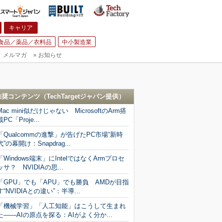
キャリア
食品／薬品／衣料品
中小製造業
▼
メルマガ
»
お知らせ
推奨コンテンツ（
TechTargetジャパン
提供）
Mac mini似だけじゃない MicrosoftのArm搭
載PC「Proje...
「Qualcommの進撃」が告げたPC市場“新時
代”の幕開け：Snapdrag...
「Windows端末」にIntelではなくArmプロセ
ッサ？ NVIDIAの思...
「GPU」でも「APU」でも勝負 AMDが目指
す“NVIDIAとの違い”：半導...
「機械学習」「人工知能」はこうして生まれ
た――AIの原点を探る：AIがよく分か...