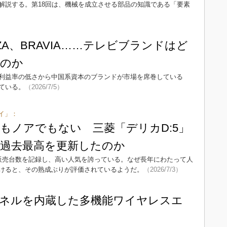
解説する。第18回は、機械を成立させる部品の知識である「要素
GZA、BRAVIA……テレビブランドはど
くのか
利益率の低さから中国系資本のブランドが市場を席巻している
ている。
（2026/7/5）
イ」：
もノアでもない 三菱「デリカD:5」
に過去最高を更新したのか
の販売台数を記録し、高い人気を誇っている。なぜ長年にわたって人
けると、その熟成ぶりが評価されているようだ。
（2026/7/3）
ネルを内蔵した多機能ワイヤレスエ