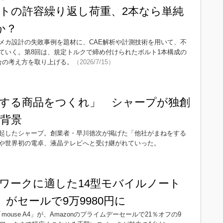
トの許容繰り返し荷重、2本なら単純
か？
メカ設計の失敗事例を題材に、CAE解析や計測技術を用いて、不
ていく。第8回は、規定トルクで締め付けられたボルト1本構成の
合の考え方を取り上げる。
（2026/7/15）
する商品をつくれ」 シャープが独創
背景
起したシャープ。創業者・早川徳次が掲げた「他社がまねをする
や世界初の電卓、液晶テレビへと受け継がれていった。
ワークに適した14型モバイルノート
A4」がセールで9万9980円に
ouse A4」が、Amazonのプライムデーセールで21％オフの9