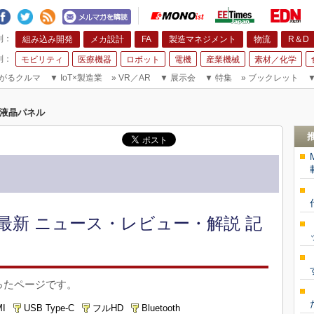
組み込み開発
メカ設計
FA
製造マネジメント
物流
R＆D
モビリティ
医療機器
ロボット
電機
産業機械
素材／化学
がるクルマ
▼
IoT×製造業
»
VR／AR
▼
展示会
▼
特集
»
ブックレット
液晶パネル
最新 ニュース・レビュー・解説 記
ったページです。
I
USB Type-C
フルHD
Bluetooth