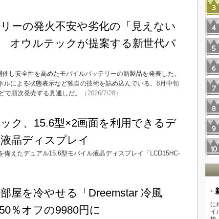
リーの発火不安や劣化の「見えない
 オウルテックが提案する新世代バ
を開催し安全性を高めたモバイルバッテリーの新製品を発表した。
パネルによる状態表示など独自の技術を詰め込んでいる。8月中旬
どで順次発売する見通しだ。
（2026/7/28）
ック、15.6型×2画面を利用できるデ
ル液晶ディスプレイ
備えたデュアル15.6型モバイル液晶ディスプレイ「LCD15HC-
屋を冷やせる「Dreemstar 冷風
に
0％オフの9980円に
イ