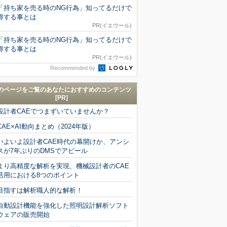
「持ち家を売る時のNG行為」知ってるだけで
得する事とは
PR(イエウール)
「持ち家を売る時のNG行為」知ってるだけで
得する事とは
PR(イエウール)
Recommended by
のページをご覧のあなたにおすすめのコンテンツ
[PR]
設計者CAEでつまずいていませんか？
CAE×AI動向まとめ（2024年版）
いよいよ設計者CAE時代の幕開けか、アンシ
スが7年ぶりのDMSでアピール
より高精度な解析を実現、機械設計者のCAE
活用における8つのポイント
目指すは解析職人的な解析！
自動設計機能を強化した照明設計解析ソフト
ウェアの販売開始