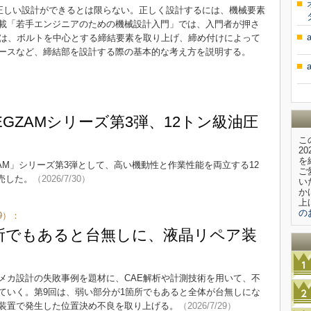
も正しい設計ができるとは限らない。正しく設計するには、機械要素
載「若手エンジニアのための機械設計入門」では、入門者が押さ
回は、ボルトを中心とする締結要素を取り上げ、締め付けによって
ースなど、締結部を設計する際の基本的な考え方を説明する。
GZAMシリーズ第3弾、12トン級油圧
こ
2
を
AM」シリーズ第3弾として、高い機動性と作業性能を両立する12
ご
発売した。
（2026/7/30）
い
か
上
の
9）：
所でもあると台無しに、液晶リペア装
メカ設計の失敗事例を題材に、CAE解析や計測技術を用いて、不
ていく。第9回は、弱い部分が1箇所でもあると全体が台無しにな
装置で発生した位置決め不良を取り上げる。
（2026/7/29）