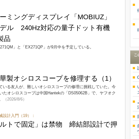
ーミングディスプレイ「MOBIUZ」
デル 240Hz対応の量子ドット有機
製品
X271QM」と「EX271QP」が9月中を予定している。
こ
華製オシロスコープを修理する（1）
ている友人が、難しいオシロスコープの修理に挑戦していた。今
オシロスコープは中国Hantekの「DS05062B」で、ヤフオク
。
（2026/8/6）
械設計入門（19）：
ルトで固定」は禁物 締結部設計で押