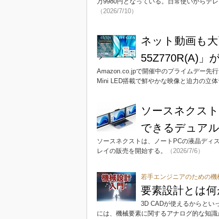
万9980円となっている。日常使いからテ
（2026/7/10）
ネット動画も大画
55Z770R(A)
Amazon.co.jpで開催中のプライムデ
Mini LED搭載で鮮やかな映像と迫力の
ソースネクスト
できるデュア
ソースネクストは、ノートPCの液晶ディス
レイの販売を開始する。
（2026/7/6）
若手エンジニアのための機
要素設計とは何
3D CADが使えるからと
には、機械要素に関するアナログ的な知識