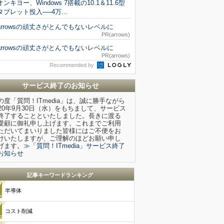
オンキヨー、Windows 7搭載の10.1＆11.6型
タブレット投入──4万...
arrowsの頑丈さがとんでもないレベルに
PR(arrows)
arrowsの頑丈さがとんでもないレベルに
PR(arrows)
Recommended by
サービス終了のお知らせ
の度「質問！ITmedia」は、誠に勝手ながら
020年9月30日（水）をもちまして、サービス
終了することといたしました。長きに渡る
愛顧に御礼申し上げます。これまでご利用
ただいてまいりました皆様にはご不便をお
けいたしますが、ご理解のほどお願い申し
げます。
≫「質問！ITmedia」サービス終了
お知らせ
記事キーワードランキング
半導体
コスト削減