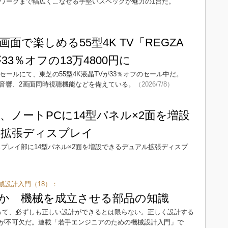
レワークまで幅広くこなせる手堅いスペックが魅力の1台だ。
面で楽しめる55型4K TV「REGZA
」が33％オフの13万4800円に
ー先行セールにて、東芝の55型4K液晶TVが33％オフのセール中だ。
立体音響、2画面同時視聴機能などを備えている。
（2026/7/8）
、ノートPCに14型パネル×2面を増設
ル拡張ディスプレイ
プレイ部に14型パネル×2面を増設できるデュアル拡張ディスプ
械設計入門（18）：
か 機械を成立させる部品の知識
いって、必ずしも正しい設計ができるとは限らない。正しく設計する
が不可欠だ。連載「若手エンジニアのための機械設計入門」で