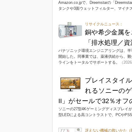
Amazon.co.jpで、Dreemstarの「Dr
タンクや3面ウェットフィルター、マイナ
リサイクルニュース：
銅や希少金属を
「排水処理／資
パナソニック環境エンジニアリングは、半
開始した。同事業では、薬液供給から、難
ラインをトータルでサポートする。
（2026
プレイスタイル
れるソニーのゲー
II」がセールで32％オフ
ソニーの27型4Kゲーミングディスプレイが
型LEDによる高コントラストで、PCやP
冴えない機械の救いかた（