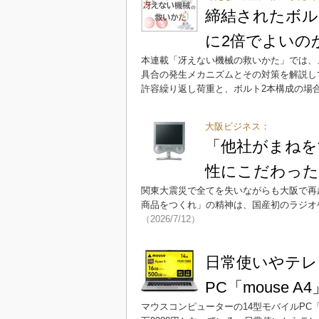
締結されたボル
に2倍でよいの
本連載「冴えない機械の救いかた」では、
具合の発生メカニズムとその対策を解説し
許容繰り返し荷重と、ボルト2本構成の場
大阪ビジネス：
「他社がまねを
性にこだわった
関東大震災で全てを失いながらも大阪で再
商品をつくれ」の精神は、国産初のラジオ
（2026/7/12）
日常使いやテレ
PC「mouse 
マウスコンピューターの14型モバイルPC「m