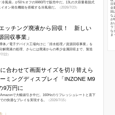
校
eemstar 冷風扇」が50％オフの9980円で販売中だ。13Lの大容量着脱式
日
スイオン発生機能を搭載する冷風扇だ。
（2026/7/23）
企
回
な
が
お
エッチング廃液から回収！ 新しい
ラ
な
ま
源回収事業」
導体／電子デバイス工場向けに「排水処理／資源回収事業」を
分解廃液の処理、さらには廃液からの希少金属回収まで、製造
/7/22）
に合わせて画面サイズを切り替えら
ミングディスプレイ「INZONE M9
の9万円に
Amazonで大幅値引き中だ。160Hzのリフレッシュレートと直下
S5での快適なプレイを実現する。
（2026/7/15）
8）：