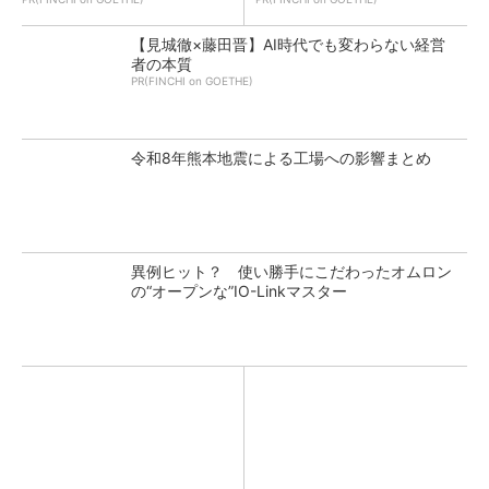
【見城徹×藤田晋】AI時代でも変わらない経営
者の本質
PR(FINCHI on GOETHE)
令和8年熊本地震による工場への影響まとめ
異例ヒット？ 使い勝手にこだわったオムロン
の“オープンな”IO-Linkマスター