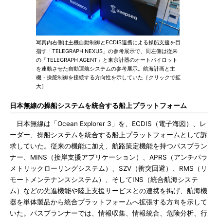
写真内右側は主機自動制御とECDIS連携による操船支援を目
指す「TELEGRAPH NEXUS」の参考展示で、同左側は従来
の「TELEGRAPH AGENT」と東京計器のオートパイロット
を連動させた自動運航システムの参考展示。航海計画と主
機・操舵制御を接続する方向性を示していた［クリックで拡
大］
日本無線の操船システムを統合する船上プラットフォーム
日本無線は「Ocean Explorer 3」を、ECDIS（電子海図）、レ
ーダー、操船システムを統合する船上プラットフォームとして訴
求していた。従来の機能に加え、航路策定機能を持つパスプラン
ナー、MINS（接岸支援アプリケーション）、APRS（アンチパラ
メトリックローリングシステム）、SZV（衝突回避）、RMS（リ
モートメンテナンスシステム）、そしてINS（統合航海システ
ム）などの先進機能や陸上支援サービスとの連携を掲げ、航海機
器を単体製品から統合プラットフォームへ拡張する方向を示して
いた。パスプランナーでは、情報収集、情報統合、危険分析、行