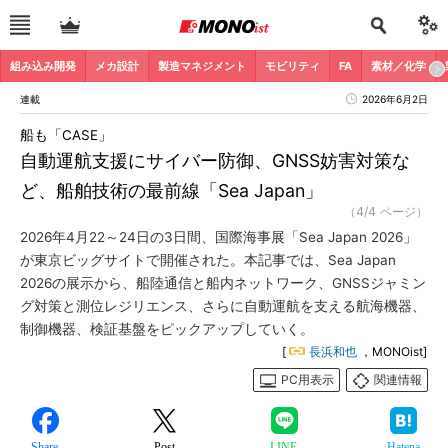
組み込み開発
メカ設計
製造マネジメント
モビリティ
FA
素材／化学
連載
2026年6月2日
船も「CASE」
自動運航支援にサイバー防御、GNSS妨害対策な
ど、船舶技術の最前線「Sea Japan」
（4/4 ページ）
2026年4月22～24日の3日間、国際海事展「Sea Japan 2026」
が東京ビッグサイトで開催された。本記事では、Sea Japan
2026の展示から、船陸通信と船内ネットワーク、GNSSジャミン
グ対策と測位レジリエンス、さらに自動運航を支える航海機器、
制御機器、検証基盤をピックアップしていく。
[
長浜和也
，MONOist]
PC用表示
関連情報
Share
Post
LINE
Hatena