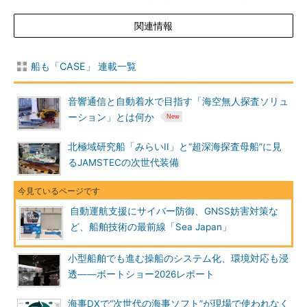
関連情報
船も「CASE」 連載一覧
音響通信と自動着水で目指す「海空無人探査ソリュ
ーション」とは何か
北極域研究船「みらいII」と“超深海探査母船”に見
るJAMSTECの次世代装備
自動運航支援にサイバー防御、GNSS妨害対策な
ど、船舶技術の最前線「Sea Japan」
小型船舶でも進む操船のシステム化、環境対応も浸
透――ボートショー2026レポート
海事DXで“次世代の海事ソフト”が現場で使われなく