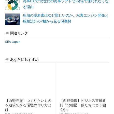
海事DXで“次世代の海事ソフト”が現場で使われなくな
る理由
船舶の脱炭素はなぜ難しいのか、水素エンジン開発と
船舶設計の2軸から見る現実解
関連リンク
SEA Japan
あなたにおすすめ
【西野亮廣】つくりたいもの
【西野亮廣】ビジネス書最新
を追求できる環境の作り方と
刊『北極星 僕たちはどう働
は
くか』
PR(FINCHI on GOETHE)
PR(FINCHI on GOETHE)