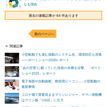
なる理由
過去の連載記事が 64 件あります
前のページへ
関連記事
小型船舶でも進む操船のシステム化、環境対応も浸透
――ボートショー2026レポート
“あの空母”に載っていた技術の末裔を目撃、「ボート
ショー2025」レポート
電子海図や自動操舵、救助用ビーコン……小型船舶の
最新事情
コロナ禍で需要高まるマリンレジャー、ヤマハ発動機
はマリン版「CASE」に注力