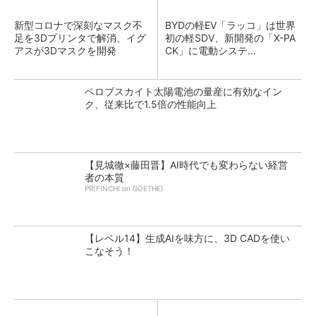
新型コロナで深刻なマスク不
BYDの軽EV「ラッコ」は世界
足を3Dプリンタで解消、イグ
初の軽SDV、新開発の「X-PA
アスが3Dマスクを開発
CK」に電動システ...
ペロブスカイト太陽電池の量産に有効なイン
ク、従来比で1.5倍の性能向上
【見城徹×藤田晋】AI時代でも変わらない経営
者の本質
PR(FINCHI on GOETHE)
【レベル14】生成AIを味方に、3D CADを使い
こなそう！