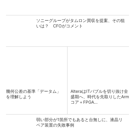
ソニーグループがタムロン買収を提案、その狙
いは？ CFOがコメント
幾何公差の基準「データム」
AlteraはITバブルを切り抜け全
を理解しよう
盛期へ、時代を先取りしたArm
コア＋FPGA...
弱い部分が1箇所でもあると台無しに、液晶リ
ペア装置の失敗事例