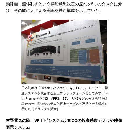
動計画、船体制御という操船意思決定の流れを5つのタスクに分
け、その間に人による承認を挟む構成を示していた。
日本無線は「Ocean Explorer 3」を、ECDIS、レーダー、操
船システムを統合する船上プラットフォームとして訴求。Pa
th PlannerやMINS、APRS、SSV、RMSなどの先進機能を組
み合わせ、船上システムと陸上サービスを連携させる構想を
示した［クリックで拡大］
古野電気の陸上VRナビシステム／EIZOの超高感度カメラや映像
表示システム