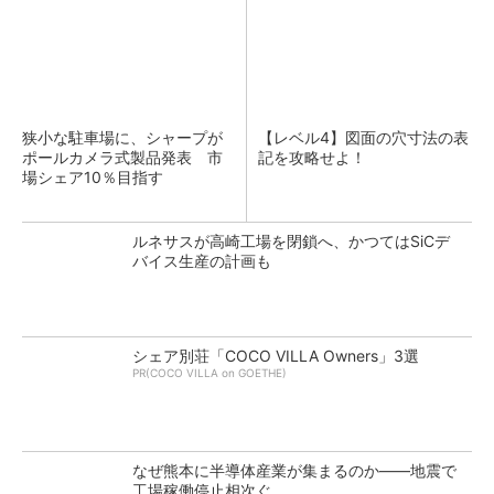
狭小な駐車場に、シャープが
【レベル4】図面の穴寸法の表
ポールカメラ式製品発表 市
記を攻略せよ！
場シェア10％目指す
ルネサスが高崎工場を閉鎖へ、かつてはSiCデ
バイス生産の計画も
シェア別荘「COCO VILLA Owners」3選
PR(COCO VILLA on GOETHE)
なぜ熊本に半導体産業が集まるのか――地震で
工場稼働停止相次ぐ