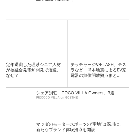
定年退職した理系シニア人材
テラチャージやFLASH、テス
が核融合発電炉開発で活躍、
ラなど 熊本地震によるEV充
なぜ？
電器の無償開放拠点まと...
シェア別荘「COCO VILLA Owners」3選
PR(COCO VILLA on GOETHE)
マツダのモータースポーツの“聖地”は深川に、
新たなブランド体験拠点を開設