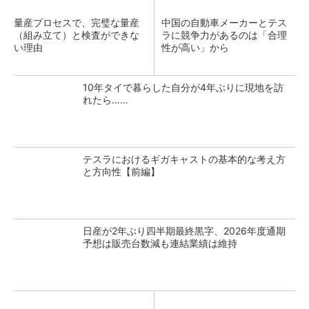
量産プロセスで、完璧な量産
中国の自動車メーカーとテス
（組み立て）と検査ができな
ラに競争力があるのは「合理
い理由
性が高い」から
10年タイで暮らした自分が4年ぶりに現地を訪
れたら……
テスラにおけるギガキャストの基本的な考え方
と方向性【前編】
日産が2年ぶり四半期最終黒字、2026年度通期
予想は販売台数減も連結業績は維持