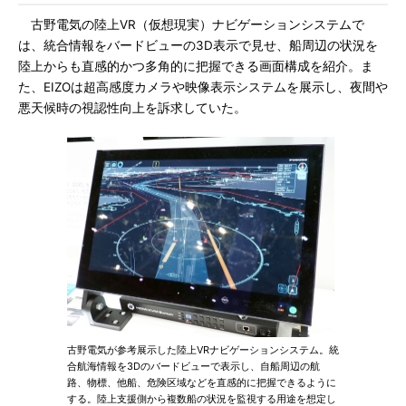
古野電気の陸上VR（仮想現実）ナビゲーションシステムで
は、統合情報をバードビューの3D表示で見せ、船周辺の状況を
陸上からも直感的かつ多角的に把握できる画面構成を紹介。ま
た、EIZOは超高感度カメラや映像表示システムを展示し、夜間や
悪天候時の視認性向上を訴求していた。
古野電気が参考展示した陸上VRナビゲーションシステム。統
合航海情報を3Dのバードビューで表示し、自船周辺の航
路、物標、他船、危険区域などを直感的に把握できるように
する。陸上支援側から複数船の状況を監視する用途を想定し