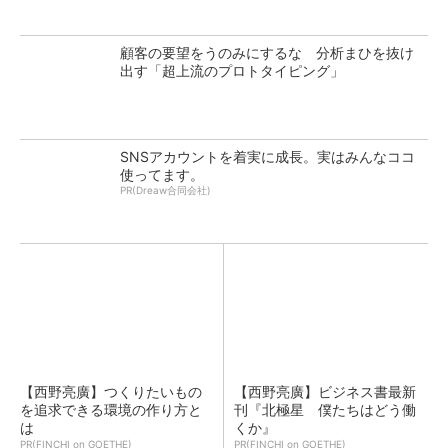
顧客の要望をうのみにするな 分析まひを抜け
出す「超上流のプロトタイピング」
SNSアカウントを着実に成長。実はみんなココ
使ってます。
PR(Dreaw合同会社)
【西野亮廣】つくりたいもの
【西野亮廣】ビジネス書最新
を追求できる環境の作り方と
刊『北極星 僕たちはどう働
は
くか』
PR(FINCHI on GOETHE)
PR(FINCHI on GOETHE)