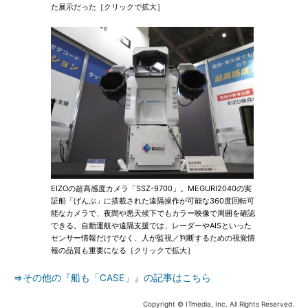
た展示だった［クリックで拡大］
EIZOの超高感度カメラ「SSZ-9700」。MEGURI2040の実
証船「げんぶ」に搭載された遠隔操作が可能な360度回転可
能なカメラで、夜間や悪天候下でもカラー映像で周囲を確認
できる。自動運航や遠隔支援では、レーダーやAISといった
センサー情報だけでなく、人が監視／判断するための視覚情
報の品質も重要になる［クリックで拡大］
⇒その他の『船も「CASE」』の記事はこちら
Copyright © ITmedia, Inc. All Rights Reserved.