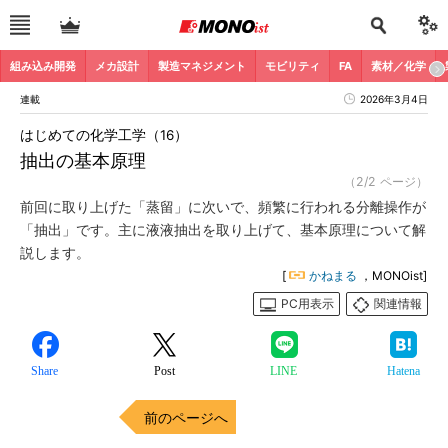
組み込み開発
メカ設計
製造マネジメント
モビリティ
FA
素材／化学
連載
2026年3月4日
はじめての化学工学（16）
抽出の基本原理
（2/2 ページ）
前回に取り上げた「蒸留」に次いで、頻繁に行われる分離操作が
「抽出」です。主に液液抽出を取り上げて、基本原理について解
説します。
[
かねまる
，MONOist]
PC用表示
関連情報
Share
Post
LINE
Hatena
前のページへ