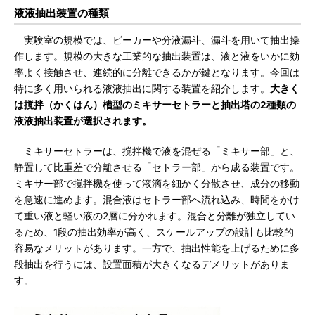
液液抽出装置の種類
実験室の規模では、ビーカーや分液漏斗、漏斗を用いて抽出操
作します。規模の大きな工業的な抽出装置は、液と液をいかに効
率よく接触させ、連続的に分離できるかが鍵となります。今回は
特に多く用いられる液液抽出に関する装置を紹介します。
大きく
は撹拌（かくはん）槽型のミキサーセトラーと抽出塔の2種類の
液液抽出装置が選択されます。
ミキサーセトラーは、撹拌機で液を混ぜる「ミキサー部」と、
静置して比重差で分離させる「セトラー部」から成る装置です。
ミキサー部で撹拌機を使って液滴を細かく分散させ、成分の移動
を急速に進めます。混合液はセトラー部へ流れ込み、時間をかけ
て重い液と軽い液の2層に分かれます。混合と分離が独立してい
るため、1段の抽出効率が高く、スケールアップの設計も比較的
容易なメリットがあります。一方で、抽出性能を上げるために多
段抽出を行うには、設置面積が大きくなるデメリットがありま
す。