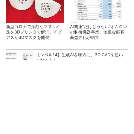
新型コロナで深刻なマスク不
AI関連“だけじゃない”オムロン
足を3Dプリンタで解消、イグ
の制御機器事業、地道な顧客
アスが3Dマスクを開発
基盤強化が結実
【レベル14】生成AIを味方に、3D CADを使い
こなそう！
全員がリーダーシップを発揮し、自分より優れ
た人財を育成する
PR(dentsu Japan)
「取りあえずボルトで固定」は禁物 締結部設
計で押さえるべき基本