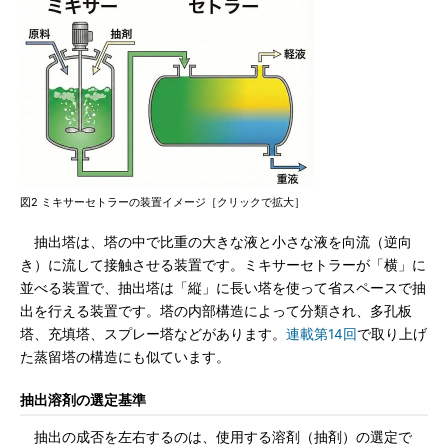
図2 ミキサーセトラーの装置イメージ［クリックで拡大］
抽出塔は、塔の中で比重の大きな液と小さな液を向流（逆向
き）に流して接触させる装置です。ミキサーセトラーが「横」に
並べる装置で、抽出塔は「縦」に長い塔を使って省スペースで抽
出を行える装置です。塔の内部構造によって分類され、多孔板
塔、充填塔、スプレー塔などがあります。
連載第14回
で取り上げ
た蒸留塔の構造にも似ています。
抽出溶剤の選定基準
抽出の成否を左右するのは、使用する溶剤（抽剤）の選定で