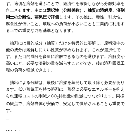
す。適切な溶剤を選ぶことで、経済性を確保しながら分離効率を
向上させます。主には
選択性（分離係数）、抽質の溶解度、溶剤
同士の分離性、蒸気圧で評価
します。その他に、毒性、引火性、
腐食性が低いこと、環境への負荷が小さいことも工業的に利用す
る上での重要な判断基準となります。
抽剤には目的成分（抽質）だけを特異的に溶解し、原料液中の
他の成分は溶解しにくい性質が求められます。これが選択性で
す。また目的成分を多量に溶解できるものを選びます。溶解度が
高いほど、必要な溶剤の量を減らすことができ、後の溶剤回収工
程の負荷を軽減できます。
抽出による分離は、最後に溶媒を蒸発して取り除く必要があり
ます。低い蒸気圧を持つ溶剤は、蒸発に必要なエネルギーを抑え
られ運転コストの削減／CO
排出量の削減につながります。同様
2
の観点で、溶剤自体が安価で、安定して供給されることも重要で
す。