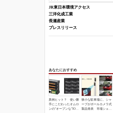
JR東日本環境アクセス
三洋化成工業
長瀬産業
プレスリリース
あなたにおすすめ
異例ヒット？ 使い勝
狭小な駐車場に、シャ
手にこだわったオムロ
ープがポールカメラ式
ンの“オープンな”IO-L
製品発表 市場シェア