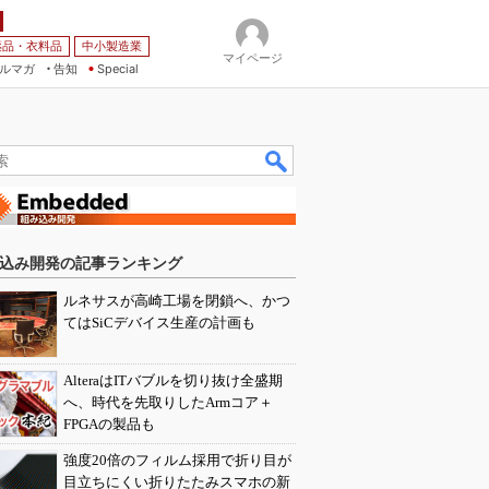
薬品・衣料品
中小製造業
マイページ
ルマガ
告知
Special
込み開発の記事ランキング
ルネサスが高崎工場を閉鎖へ、かつ
てはSiCデバイス生産の計画も
AlteraはITバブルを切り抜け全盛期
へ、時代を先取りしたArmコア＋
FPGAの製品も
強度20倍のフィルム採用で折り目が
目立ちにくい折りたたみスマホの新