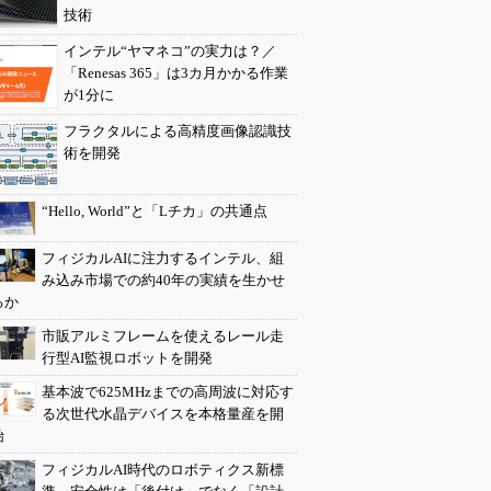
技術
インテル“ヤマネコ”の実力は？／
「Renesas 365」は3カ月かかる作業
が1分に
フラクタルによる高精度画像認識技
術を開発
“Hello, World”と「Lチカ」の共通点
フィジカルAIに注力するインテル、組
み込み市場での約40年の実績を生かせ
るか
市販アルミフレームを使えるレール走
行型AI監視ロボットを開発
基本波で625MHzまでの高周波に対応す
る次世代水晶デバイスを本格量産を開
始
フィジカルAI時代のロボティクス新標