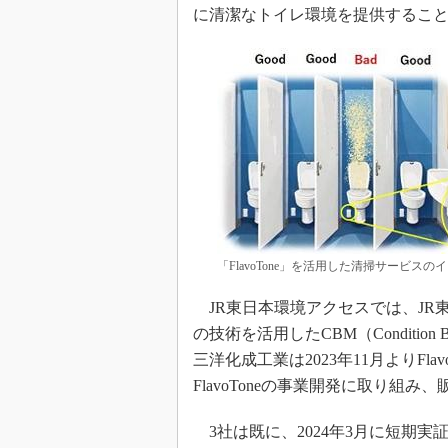
に清潔なトイレ環境を提供するこ
「FlavoTone」を活用した清掃サービ
JR東日本環境アクセスでは、JR
の技術を活用したCBM（Condition 
三洋化成工業は2023年11月よりFl
FlavoToneの事業開発に取り
3社は既に、2024年3月に短期