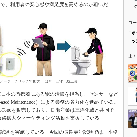
とで、利用者の安心感や満足度を高めるのが狙いだ。
コー
ロボ
エッ
よく
スのイメージ［クリックで拡大］ 出所：三洋化成工業
東日本の首都圏にある駅の清掃を担当し、センサーなど
Based Maintenance）による業務の省力化を進めている。
avoToneを販売しており、長瀬産業は三洋化成と共同で
組み、販路拡大やマーケティング活動を支援している。
実証試験を実施している。今回の長期実証試験では、本格