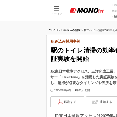
工
産
メディア
脱
つながる技術
AI×技術
MONOist
>
組み込み開発
>
駅のトイレ清掃の効率化の
つながる工場
AI×設備
つながるサービ
Physical
組み込み採用事例
駅のトイレ清掃の効率
証実験を開始
JR東日本環境アクセス、三洋化成工業
サー「FlavoTone」を活用した実証
し、清掃が必要なタイミングや箇所を最
2025年05月08日 14時00分 公開
印刷する
通知する
JR東日本環境アクセスは2025年