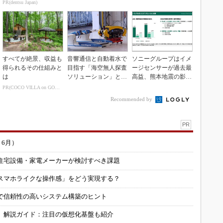
性能向上
なく「設計の核心」
PR(dentsu Japan)
すべてが絶景、収益も
音響通信と自動着水で
ソニーグループはイメ
得られるその仕組みと
目指す「海空無人探査
ージセンサーが過去最
は
ソリューション」とは
高益、熊本地震の影響
何か
も限定的
PR(COCO VILLA on GOETHE)
Recommended by
PR
～6月）
住宅設備・家電メーカーが検討すべき課題
スマホライクな操作感」をどう実現する？
で信頼性の高いシステム構築のヒント
」解説ガイド：注目の仮想化基盤も紹介