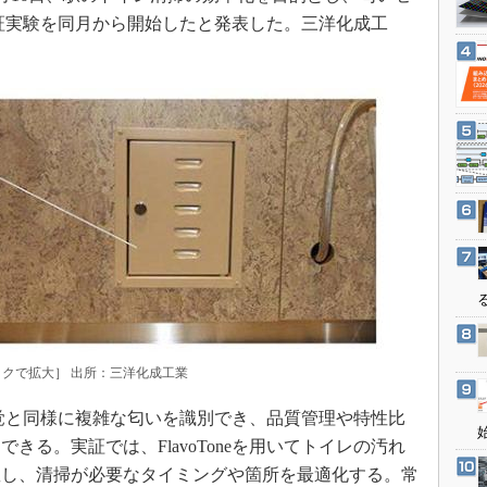
3Dプリンタ
産業オープンネット展
した実証実験を同月から開始したと発表した。三洋化成工
デジタルツインとCAE
S＆OP
インダストリー4.0
イノベーション
製造業ビッグデータ
メイドインジャパン
植物工場
知財マネジメント
海外生産
グローバル設計・開発
［クリックで拡大］ 出所：三洋化成工業
制御セキュリティ
新型コロナへの対応
の嗅覚と同様に複雑な匂いを識別でき、品質管理や特性比
きる。実証では、FlavoToneを用いてトイレの汚れ
握し、清掃が必要なタイミングや箇所を最適化する。常