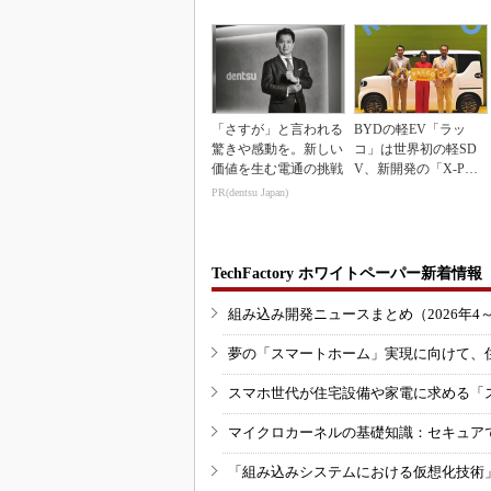
inkマスター
10％目指す
「さすが」と言われる
BYDの軽EV「ラッ
驚きや感動を。新しい
コ」は世界初の軽SD
価値を生む電通の挑戦
V、新開発の「X-PAC
K」に電動システ...
PR(dentsu Japan)
TechFactory ホワイトペーパー新着情報
組み込み開発ニュースまとめ（2026年4
夢の「スマートホーム」実現に向けて、
スマホ世代が住宅設備や家電に求める「
マイクロカーネルの基礎知識：セキュア
「組み込みシステムにおける仮想化技術