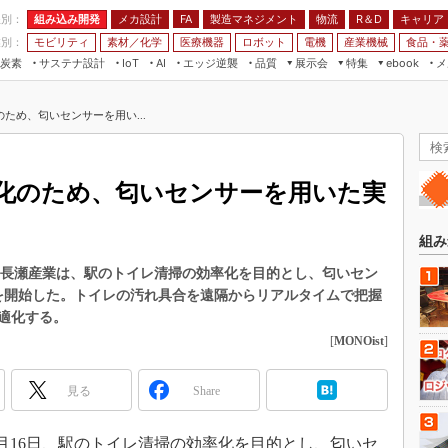
程別：
組み込み開発
メカ設計
製造マネジメント
物流
R＆D
キャリア
FA
業別：
モビリティ
素材／化学
医療機器
ロボット
電機
産業機械
食品・
炭素
サステナ設計
エッジ逆襲
品質
展示会
特集
メ
IoT
AI
ebook
伝承
組み込み開発
CEATEC
読者調査まとめ
編集後記
ため、匂いセンサーを用い...
JIMTOF
保全
メカ設計
つながるクルマ
組込み/エッジ コンピューティング
ス
 AI
製造マネジメント
5G
展＆IoT/5Gソリューション展
VR／AR
FA
化のため、匂いセンサーを用いた実
IIFES
モビリティ
フィールドサービス
国際ロボット展
素材／化学
FPGA
組み
ジャパンモビリティショー
組み込み画像技術
、長瀬産業は、駅のトイレ清掃の効率化を目的とし、匂いセン
TECHNO-FRONTIER
実験を開始した。トイレの汚れ具合を遠隔からリアルタイムで把握
組み込みモデリング
人テク展
適化する。
Windows Embedded
[
MONOist
]
スマート工場EXPO
車載ソフト開発
EdgeTech+
見る
Share
ISO26262
日本ものづくりワールド
無償設計ツール
AUTOMOTIVE WORLD
4月16日、駅のトイレ清掃の効率化を目的とし、匂いセ