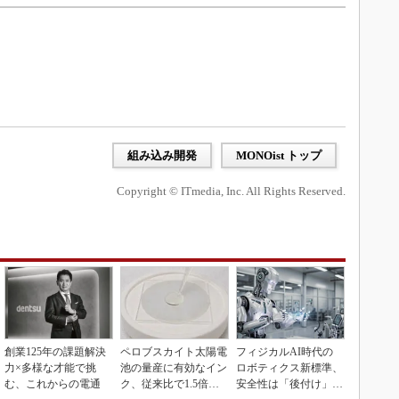
組み込み開発
MONOist トップ
Copyright © ITmedia, Inc. All Rights Reserved.
創業125年の課題解決
ペロブスカイト太陽電
フィジカルAI時代の
力×多様な才能で挑
池の量産に有効なイン
ロボティクス新標準、
む、これからの電通
ク、従来比で1.5倍の
安全性は「後付け」で