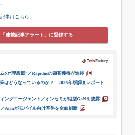
だ。
の記事はこちら
を「連載記事アラート」に登録する
ムの“理想郷”／Rapidusの顧客獲得が進捗
策はどうなっているのか？ 2025年版調査レポート
ディングエージェント／オンセミが縦型GaNを披露
ス／Armがモバイル向け基盤を全面刷新