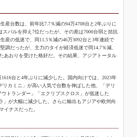
産台数は、前年比7.7％減の94万4708台と2年ぶりに
スバルを抑え7位だったが、その差は7000台弱と拮抗
の低迷で、同11.5％減の46万3092台と3年連続で
堅調だったが、主力のタイが経済低迷で同14.7％減、
迷したあおりを受けた格好だ。その結果、アジアトータル
1616台と4年ぶりに減少した。国内向けでは、2023年
デリカミニ」が高い人気で台数を伸ばした他、「デリ
アウトランダー」「エクリプスクロス」が低迷した
クラ」が大幅に減少した。さらに輸出もアジアや欧州向
のマイナスだった。