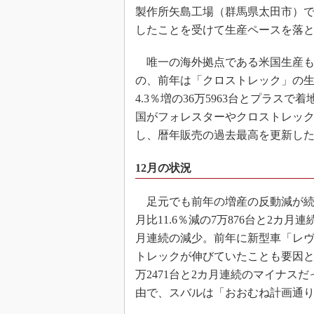
製作所矢島工場（群馬県太田市）
したことを受けて生産ペースを落
唯一の海外拠点である米国生産も
の、前年は「クロストレック」の
4.3％増の36万5963台とプラス
国がフォレスターやクロストレックの
し、暦年販売の過去最高を更新し
12月の状況
足元でも前年の増産の反動減が続
月比11.6％減の7万876台と2カ月
月連続の減少。前年に新型車「レヴ
トレックが伸びていたことも要因とな
万2471台と2カ月連続のマイナ
由で、スバルは「おおむね計画通