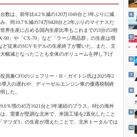
3Dプリンタ
産業オープンネット展
デジタルツインとCAE
数は、前年比4.2％減の120万1049台と3年ぶりに減
S＆OP
同10.7％減の74万9428台と2年ぶりのマイナスだ
世界生産に占める国内生産比率もこれまでの3分の2程
インダストリー4.0
-90」や「CX-70」など「ラージ商品群」の生産は増
イノベーション
9」など従来のSUVモデルの生産終了が響いた。また、主
製造業ビッグデータ
％減と大幅減となったことも全体のボリュームを押し下げ
メイドインジャパン
植物工場
兼CFOのジェフリー・H・ガイトン氏は2025年2
知財マネジメント
』の導入の遅れや、ディーゼルエンジン車の優遇税制終
海外生産
説明した。
グローバル設計・開発
0％増の45万1621台と3年連続のプラス。8社の海外
制御セキュリティ
は、需要が堅調な北米で、米国工場を2直化したこと
新型コロナへの対応
「マツダ3」の生産が増えたことで、北米トータルでは