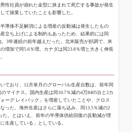
で男性社員が崩れた金型に挟まれて死亡する事故が発生
として操業していたことも影響した。
半導体不足解消による増産の反動減は発生したもの
生産立ち上げによる制約もあったため、結果的には同
で着地。3年連続の前年越えだった。北米販売が好調で、米
増加で同5.6％増。カナダは同23.8％増と大きく伸長
た。
いており、12月単月のグローバル生産台数は、前年同
連続のマイナス。国内生産は同10.7％減の4万8405台と2カ
ォーグ レイバック」を増産していたことや、クロス
った。海外生産はさらに落ち込み、同13.5％減の2
スだった。とはいえ、前年の半導体供給回復の反動減が理
りに生産している」としている。