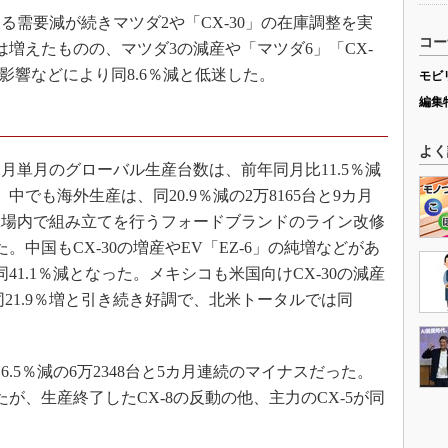
需要減が続きマツダ2や「CX-30」の在庫調整を実
コー
5は増えたものの、マツダ3の減産や「マツダ6」「CX-
影響などにより同8.6％減と低迷した。
モビ
編集
よく
月単月のグローバル生産台数は、前年同月比11.5％減
中でも海外生産は、同20.9％減の2万8165台と9カ月
工場内で組み立てを行うフォードブランドのライン改修
中国もCX-30の増産やEV「EZ-6」の純増などがあ
41.1％減となった。メキシコも米国向けCX-30の減産
同21.9％増と引き続き好調で、北米トータルでは同
5％減の6万2348台と5カ月連続のマイナスだった。
したが、生産終了したCX-8の反動の他、主力のCX-5が同