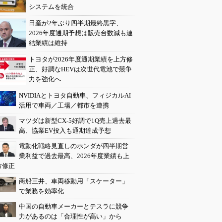
システムを統合
日産が2年ぶり四半期最終黒字、
2026年度通期予想は販売台数減も連
結業績は維持
トヨタが2026年度通期業績を上方修
正、好調なHEVは次世代電池で競争
力を強化へ
NVIDIAとトヨタ自動車、フィジカルAI
活用で車両／工場／都市を連携
マツダは新型CX-5好調で1Q売上過去最
高、協業EV投入も通期達成予想
電動化戦略見直しのホンダが四半期営
業利益で過去最高、2026年度業績も上
方修正
商船三井、車両移動用「スケーター」
で業務を効率化
中国の自動車メーカーとテスラに競争
力があるのは「合理性が高い」から