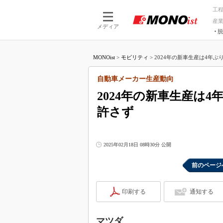
工
産
メディア
脱
つながる技術
AI×技術
MONOist
>
モビリティ
>
2024年の新車生産は4年ぶり
つながる工場
AI×設備
つながるサービ
Physical
自動車メーカー生産動向
2024年の新車生産は4
許さず
2025年02月18日 08時30分 公開
前のページ
印刷する
通知する
マツダ