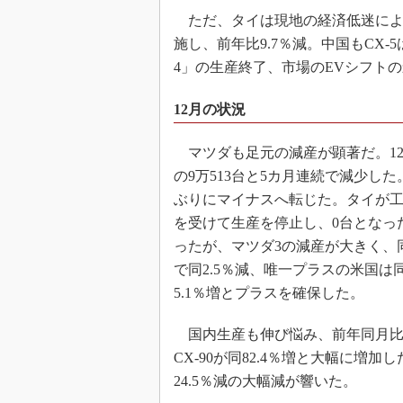
ただ、タイは現地の経済低迷による
施し、前年比9.7％減。中国もCX-
4」の生産終了、市場のEVシフトの
12月の状況
マツダも足元の減産が顕著だ。12
の9万513台と5カ月連続で減少した。
ぶりにマイナスへ転じた。タイが
を受けて生産を停止し、0台となった。
ったが、マツダ3の減産が大きく、同
で同2.5％減、唯一プラスの米国は
5.1％増とプラスを確保した。
国内生産も伸び悩み、前年同月比6.
CX-90が同82.4％増と大幅に増加
24.5％減の大幅減が響いた。