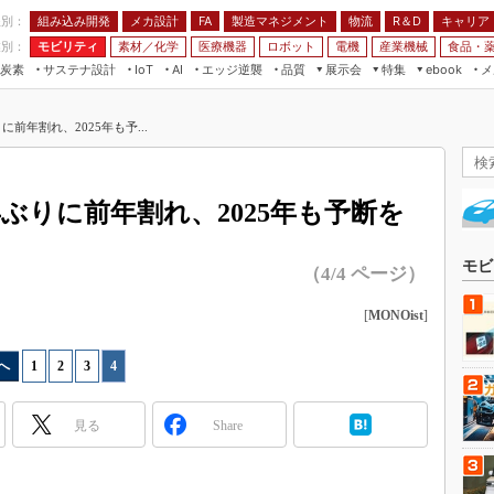
程別：
組み込み開発
メカ設計
製造マネジメント
物流
R＆D
キャリア
FA
業別：
モビリティ
素材／化学
医療機器
ロボット
電機
産業機械
食品・
炭素
サステナ設計
エッジ逆襲
品質
展示会
特集
メ
IoT
AI
ebook
伝承
組み込み開発
CEATEC
読者調査まとめ
編集後記
に前年割れ、2025年も予...
JIMTOF
保全
メカ設計
つながるクルマ
組込み/エッジ コンピューティング
ス
 AI
製造マネジメント
5G
展＆IoT/5Gソリューション展
VR／AR
FA
年ぶりに前年割れ、2025年も予断を
IIFES
モビリティ
フィールドサービス
国際ロボット展
素材／化学
FPGA
モビ
（4/4 ページ）
ジャパンモビリティショー
組み込み画像技術
TECHNO-FRONTIER
[
MONOist
]
組み込みモデリング
人テク展
へ
1
|
2
|
3
|
4
Windows Embedded
スマート工場EXPO
車載ソフト開発
EdgeTech+
見る
Share
ISO26262
日本ものづくりワールド
無償設計ツール
AUTOMOTIVE WORLD