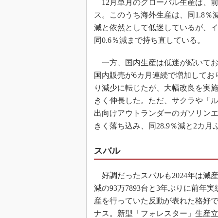
12月単月のグローバル生産は、前年同
ス。このうち海外生産は、同1.8％減
減と依然として低迷しているが、イ
同0.6％減まで持ち直している。
一方、国内生産は低迷が続いており、
国内販売が6カ月連続で増加してお
り減少に転じたが、大幅改良を実施し
きく伸長した。ただ、サクラや「
出向けアウトランダーのガソリン
きく落ち込み、同28.9％減と2カ
スバル
好調だったスバルも2024年は減産
減の93万7893台と3年ぶりに前
産を行っていた反動が表れた格好で、国
ナス。新型「フォレスター」生産立