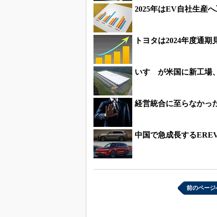
2025年はEV自社生
トヨタは2024年度通
いすゞが米国に新工場、
経営統合に至らなかっ
中国で急成長するERE
前のページ