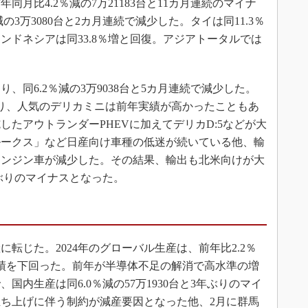
月比4.2％減の7万21183台と11カ月連続のマイナ
の3万3080台と2カ月連続で減少した。タイは同11.3％
ンドネシアは同33.8％増と回復。アジアトータルでは
同6.2％減の3万9038台と5カ月連続で減少した。
り、人気のデリカミニは前年実績が高かったこともあ
たアウトランダーPHEVに加えてデリカD:5などが大
ルークス」など日産向け車種の低迷が続いている他、輸
エンジン車が減少した。その結果、輸出も北米向けが大
月ぶりのマイナスとなった。
に転じた。2024年のグローバル生産は、前年比2.2％
年実績を下回った。前年が半導体不足の解消で高水準の増
内生産は同6.0％減の57万1930台と3年ぶりのマイ
ち上げに伴う制約が減産要因となった他、2月に群馬