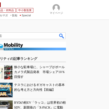
薬品・衣料品
中小製造業
マイページ
ルマガ
告知
Special
リティの記事ランキング
狭小な駐車場に、シャープがポール
カメラ式製品発表 市場シェア10％
目指す
テスラにおけるギガキャストの基本
的な考え方と方向性【前編】
BYDの軽EV「ラッコ」は世界初の軽
SDV、新開発の「X-PACK」に電動