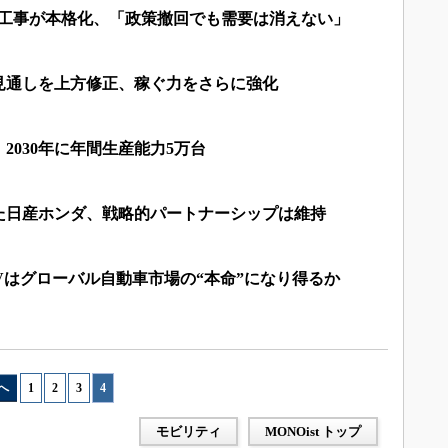
産へ工事が本格化、「政策撤回でも需要は消えない」
期見通しを上方修正、稼ぐ力をさらに強化
2030年に年間生産能力5万台
た日産ホンダ、戦略的パートナーシップは維持
Vはグローバル自動車市場の“本命”になり得るか
へ
1
|
2
|
3
|
4
モビリティ
MONOist トップ