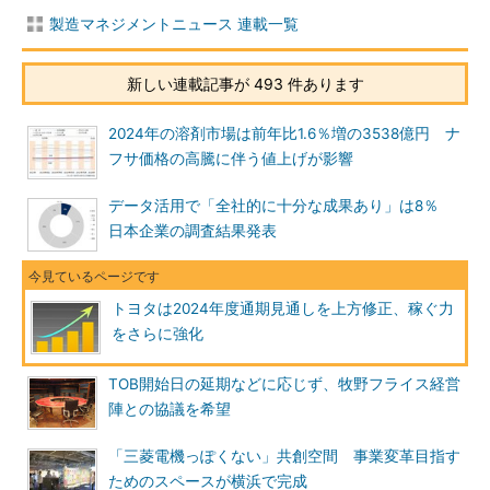
製造マネジメントニュース 連載一覧
新しい連載記事が 493 件あります
2024年の溶剤市場は前年比1.6％増の3538億円 ナ
フサ価格の高騰に伴う値上げが影響
データ活用で「全社的に十分な成果あり」は8％
日本企業の調査結果発表
トヨタは2024年度通期見通しを上方修正、稼ぐ力
をさらに強化
TOB開始日の延期などに応じず、牧野フライス経営
陣との協議を希望
「三菱電機っぽくない」共創空間 事業変革目指す
ためのスペースが横浜で完成