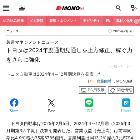
組み込み開発
メカ設計
製造マネジメント
モビリティ
FA
素材／化学
ニュース
2025年2月6日
製造マネジメントニュース
トヨタは2024年度通期見通しを上方修正、稼ぐ力
をさらに強化
（1/2 ページ）
トヨタ自動車は2024年4～12月期決算を発表した。
[
齊藤由希
，MONOist]
PC用表示
関連情報
Share
Post
LINE
Hatena
トヨタ自動車は2025年2月5日、2024年4～12月期（2025年3
月期第3四半期）決算を発表した。営業収益（売上高）は前年同
期比4.9％増の35兆6735億円、営業利益は同13.2％減の3兆6794