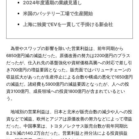
2024年度通期の業績見通し
米国のバッテリー工場で生産開始
上海に独資でEVを一貫して手掛ける新会社
為替やスワップの影響を除いた営業利益は、前年同期から
6850億円減の減益だった。原価改善の努力は2200億円のプラス
だったが、仕入れ先の基盤強化や資材価格高騰への対応で差し引
き700億円の増益要因となった。販売面ではバリューチェーンの
収益拡大があったが生産停止による台数や構成の悪化で1650億円
の減益だ。諸経費も5900億円の減益要因となったが、人への投
資3100億円、成長領域への投資1800億円が含まれているとい
う。
地域別の営業利益は、日本と北米が販売台数の減少や人への投
資などで減益、欧州とアジアは原価改善の努力などによって増益
だった。中国事業は、トヨタ／レクサス販売台数が前年同期比
8.2％減の140.2万台だった。営業利益と持分法による投資損益