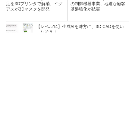
足を3Dプリンタで解消、イグ
の制御機器事業、地道な顧客
アスが3Dマスクを開発
基盤強化が結実
【レベル14】生成AIを味方に、3D CADを使い
こなそう！
SNSアカウントを着実に成長。実はみんなココ
使ってます。
PR(Dreaw合同会社)
「取りあえずボルトで固定」は禁物 締結部設
計で押さえるべき基本