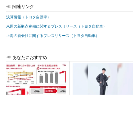
関連リンク
決算情報（トヨタ自動車）
米国の新拠点稼働に関するプレスリリース（トヨタ自動車）
上海の新会社に関するプレスリリース（トヨタ自動車）
あなたにおすすめ
トヨタが2026年度通期業績を
【西野亮廣】つくりたいもの
上方修正、好調なHEVは次世
を追求できる環境の作り方と
代電池で競争力を強化へ
は
PR(FINCHI on GOETHE)
AI関連“だけじゃない”オムロンの制御機器事