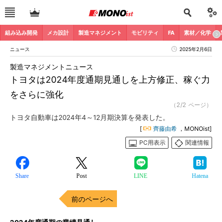
組み込み開発
メカ設計
製造マネジメント
モビリティ
FA
素材／化学
ニュース
2025年2月6日
製造マネジメントニュース
トヨタは2024年度通期見通しを上方修正、稼ぐ力
をさらに強化
（2/2 ページ）
トヨタ自動車は2024年4～12月期決算を発表した。
[
齊藤由希
，MONOist]
PC用表示
関連情報
Share
Post
LINE
Hatena
前のページへ