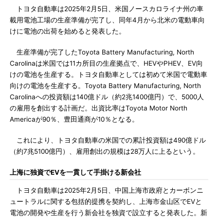
トヨタ自動車は2025年2月5日、米国ノースカロライナ州の車
載用電池工場の生産準備が完了し、同年4月から北米の電動車向
けに電池の出荷を始めると発表した。
生産準備が完了したToyota Battery Manufacturing, North
Carolinaは米国では11カ所目の生産拠点で、HEVやPHEV、EV向
けの電池を生産する。トヨタ自動車としては初めて米国で電動車
向けの電池を生産する。Toyota Battery Manufacturing, North
Carolinaへの投資額は140億ドル（約2兆1400億円）で、5000人
の雇用を創出する計画だ。出資比率はToyota Motor North
Americaが90％、豊田通商が10％となる。
これにより、トヨタ自動車の米国での累計投資額は490億ドル
（約7兆5100億円）、雇用創出の規模は28万人に上るという。
上海に独資でEVを一貫して手掛ける新会社
トヨタ自動車は2025年2月5日、中国上海市政府とカーボンニ
ュートラルに関する包括的提携を契約し、上海市金山区でEVと
電池の開発や生産を行う新会社を独資で設立すると発表した。新