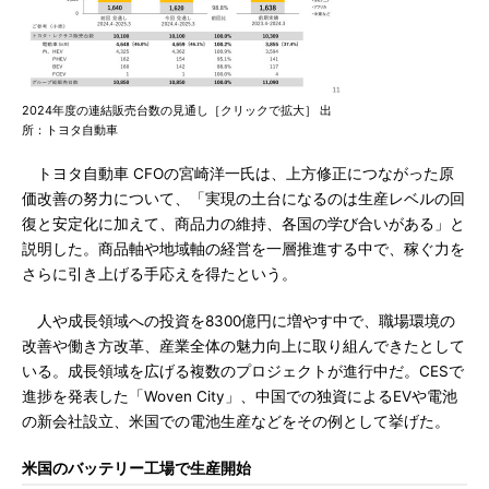
2024年度の連結販売台数の見通し［クリックで拡大］ 出
所：トヨタ自動車
トヨタ自動車 CFOの宮崎洋一氏は、上方修正につながった原
価改善の努力について、「実現の土台になるのは生産レベルの回
復と安定化に加えて、商品力の維持、各国の学び合いがある」と
説明した。商品軸や地域軸の経営を一層推進する中で、稼ぐ力を
さらに引き上げる手応えを得たという。
人や成長領域への投資を8300億円に増やす中で、職場環境の
改善や働き方改革、産業全体の魅力向上に取り組んできたとして
いる。成長領域を広げる複数のプロジェクトが進行中だ。CESで
進捗を発表した「Woven City」、中国での独資によるEVや電池
の新会社設立、米国での電池生産などをその例として挙げた。
米国のバッテリー工場で生産開始