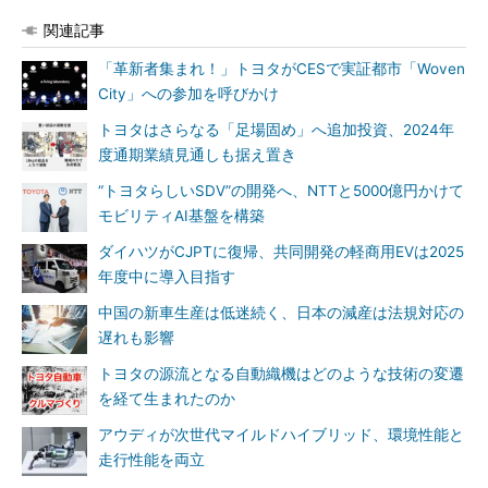
関連記事
「革新者集まれ！」トヨタがCESで実証都市「Woven
City」への参加を呼びかけ
トヨタはさらなる「足場固め」へ追加投資、2024年
度通期業績見通しも据え置き
“トヨタらしいSDV”の開発へ、NTTと5000億円かけて
モビリティAI基盤を構築
ダイハツがCJPTに復帰、共同開発の軽商用EVは2025
年度中に導入目指す
中国の新車生産は低迷続く、日本の減産は法規対応の
遅れも影響
トヨタの源流となる自動織機はどのような技術の変遷
を経て生まれたのか
アウディが次世代マイルドハイブリッド、環境性能と
走行性能を両立