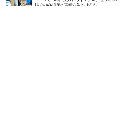
場での約40年の実績を生かせるか
なぜ熊本に半導体産業が集まるのか――地震で
工場稼働停止相次ぐ
自動車業界が挑む「業界横断」のデータ連携と
は何か ABtC代表理事が語る協調戦略
日本版データスペースの現在
NVIDIAとトヨタ自動車、フィ