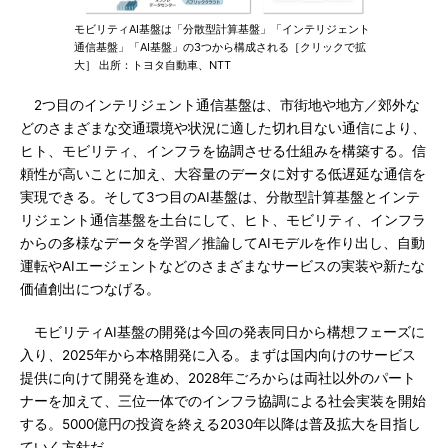
モビリティAI基盤は「分散型計算基盤」「インテリジェント
通信基盤」「AI基盤」の3つから構成される［クリックで拡
大］ 出所：トヨタ自動車、NTT
2つ目のインテリジェント通信基盤は、市街地や地方／郊外な
どのさまざまな交通環境や状況に適した切れ目ない通信により、
ヒト、モビリティ、インフラを協調させる仕組みを構築する。信
頼性が高いことに加え、大容量のデータに対する低遅延な通信を
実現できる。そして3つ目のAI基盤は、分散型計算基盤とインテ
リジェント通信基盤を土台にして、ヒト、モビリティ、インフラ
からの多様なデータを学習／推論してAIモデルを作り出し、自動
運転やAIエージェントなどのさまざまなサービスの実装や新たな
価値創出につなげる。
モビリティAI基盤の開発は今回の発表同日から構想フェーズに
入り、2025年から本格開発に入る。まずは国内向けのサービス
提供に向けて開発を進め、2028年ごろからは両社以外のパート
ナーを加えて、三位一体でのインフラ協調による社会実装を開始
する。5000億円の投資を終える2030年以降は普及拡大を目指し
ていく方針だ。