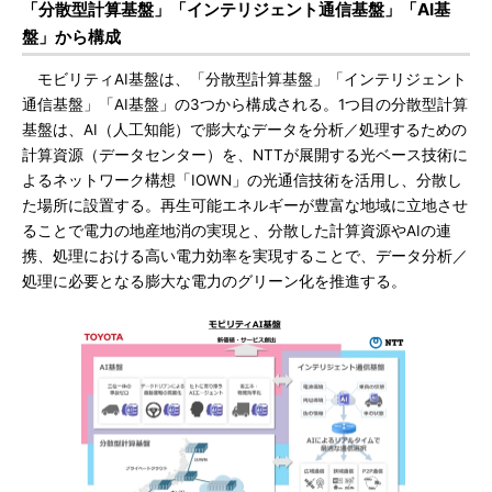
「分散型計算基盤」「インテリジェント通信基盤」「AI基
盤」から構成
モビリティAI基盤は、「分散型計算基盤」「インテリジェント
通信基盤」「AI基盤」の3つから構成される。1つ目の分散型計算
基盤は、AI（人工知能）で膨大なデータを分析／処理するための
計算資源（データセンター）を、NTTが展開する光ベース技術に
よるネットワーク構想「IOWN」の光通信技術を活用し、分散し
た場所に設置する。再生可能エネルギーが豊富な地域に立地させ
ることで電力の地産地消の実現と、分散した計算資源やAIの連
携、処理における高い電力効率を実現することで、データ分析／
処理に必要となる膨大な電力のグリーン化を推進する。