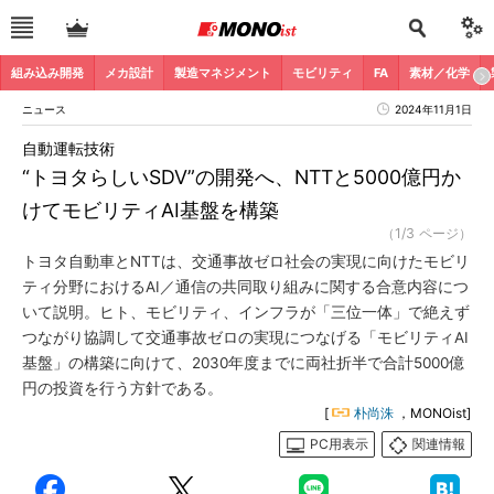
組み込み開発
メカ設計
製造マネジメント
モビリティ
FA
素材／化学
ニュース
2024年11月1日
自動運転技術
“トヨタらしいSDV”の開発へ、NTTと5000億円か
けてモビリティAI基盤を構築
（1/3 ページ）
トヨタ自動車とNTTは、交通事故ゼロ社会の実現に向けたモビリ
ティ分野におけるAI／通信の共同取り組みに関する合意内容につ
いて説明。ヒト、モビリティ、インフラが「三位一体」で絶えず
つながり協調して交通事故ゼロの実現につなげる「モビリティAI
基盤」の構築に向けて、2030年度までに両社折半で合計5000億
円の投資を行う方針である。
[
朴尚洙
，MONOist]
PC用表示
関連情報