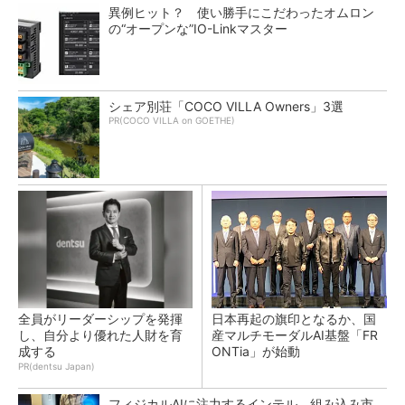
異例ヒット？ 使い勝手にこだわったオムロン
の“オープンな”IO-Linkマスター
シェア別荘「COCO VILLA Owners」3選
PR(COCO VILLA on GOETHE)
全員がリーダーシップを発揮
日本再起の旗印となるか、国
し、自分より優れた人財を育
産マルチモーダルAI基盤「FR
成する
ONTia」が始動
PR(dentsu Japan)
フィジカルAIに注力するインテル、組み込み市