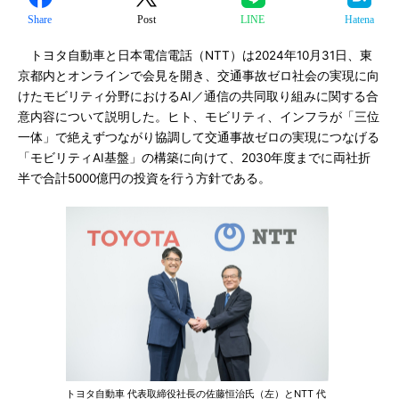
Share
Post
LINE
Hatena
トヨタ自動車と日本電信電話（NTT）は2024年10月31日、東
京都内とオンラインで会見を開き、交通事故ゼロ社会の実現に向
けたモビリティ分野におけるAI／通信の共同取り組みに関する合
意内容について説明した。ヒト、モビリティ、インフラが「三位
一体」で絶えずつながり協調して交通事故ゼロの実現につなげる
「モビリティAI基盤」の構築に向けて、2030年度までに両社折
半で合計5000億円の投資を行う方針である。
トヨタ自動車 代表取締役社長の佐藤恒治氏（左）とNTT 代