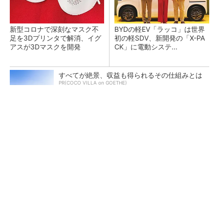
新型コロナで深刻なマスク不
BYDの軽EV「ラッコ」は世界
足を3Dプリンタで解消、イグ
初の軽SDV、新開発の「X-PA
アスが3Dマスクを開発
CK」に電動システ...
すべてが絶景、収益も得られるその仕組みとは
PR(COCO VILLA on GOETHE)
ペロブスカイト太陽電池の量産に有効なイン
ク、従来比で1.5倍の性能向上
【レベル14】生成AIを味方に、3D CADを使い
こなそう！