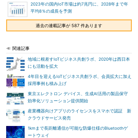
2023年の国内IoT市場は約7兆円に、2028年まで年
平均8％の成長を予測
過去の連載記事が 587 件あります
関連記事
地域に根差すIoTビジネス共創ラボ、2020年は西日本
にも活動を拡大
4年目を迎えるIoTビジネス共創ラボ、会員拡大に加え
採用事例も積み上げ
東京エレクトロン デバイス、生成AI活用の製品保守
効率化ソリューション提供開始
産業機器向けアプリのライセンスをスマホで認証 新
クラウドサービス発売
1kmまで長距離通信が可能な防爆仕様のBluetoothゲ
ートウェイ