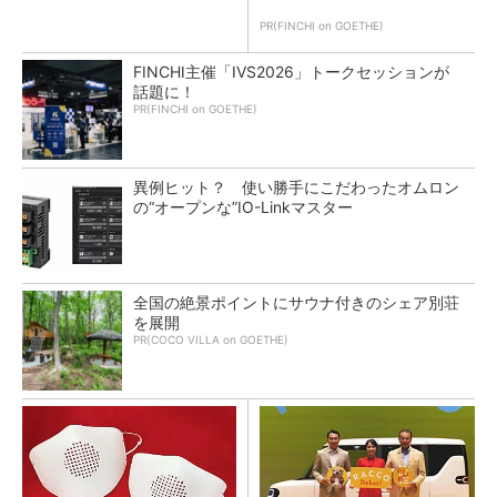
PR(FINCHI on GOETHE)
FINCHI主催「IVS2026」トークセッションが
話題に！
PR(FINCHI on GOETHE)
異例ヒット？ 使い勝手にこだわったオムロン
の“オープンな”IO-Linkマスター
全国の絶景ポイントにサウナ付きのシェア別荘
を展開
PR(COCO VILLA on GOETHE)