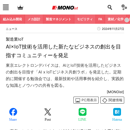
組み込み開発
メカ設計
製造マネジメント
モビリティ
FA
素材／化学
ニュース
2024年11月27日
製造業IoT
AI×IoT技術を活用した新たなビジネスの創出を目
指すコミュニティーを発足
東京エレクトロンデバイスは、AIとIoT技術を活用したビジネス
の創出を目指す「AI x IoTビジネス共創ラボ」を発足した。定期
的に開催する勉強会では、最新技術や活用事例を紹介し、実践的
な知識とノウハウの共有を図る。
[MONOist]
PC用表示
関連情報
Share
Post
LINE
Hatena