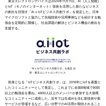
東京エレクトロンデバイスは2024年11月11日、AI（人工知能）
とIoT（モノのインターネット）技術を活用した新たなビジネス
の創出を目指す「AI x IoTビジネス共創ラボ」を発足した。日本
マイクロソフトと協力して先端技術や活用事例などを紹介する勉
強会を定期的に開催し、社会課題の解決とビジネス機会の創出を
支援する。
「AI x IoTビジネス共創ラボ」を発足 出
所：東京エレクトロンデバイス
前身となる「IoTビジネス共創ラボ」は、2016年にIoTを基盤と
したコミュニティーとして発足し、これまでに全国8地域で90回
以上の勉強会を重ね、4800人以上のメンバーが参加する大規模
なコミュニティーに成長した。近年では生成AIを含む新技術や新
サービスが登場するなど、広い分野でのAI活用が期待されること