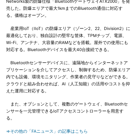
Networks製の防爆仕様「BluetoothゲートウェイATX2000」を発
売した。防爆エリアで最大1kmまでのBluetooth通信に対応す
る。価格はオープン。
産業用IoT（IIoT）の防爆エリア（ゾーン2、22、Division2）に
最適化しており、独自設計の堅牢な筐体、TPMチップ、電源、
Wi-Fi、アンテナ、大容量のRAMなどを搭載。屋外での使用にも
対応する。Bluetoothデバイスを最大40台接続できる。
Bluetoothセンサーデバイスに、遠隔地からインターネットア
プリケーションを介してアクセスし、制御するため、防爆エリア
内でも設備、環境モニタリング、作業者の見守りなどができる。
クラウドと組み合わせれば、AI（人工知能）の活用やコストを抑
えた運用に対応する。
また、オプションとして、複数のゲートウェイ、Bluetoothセ
ンサーを一元管理できるIoTアクセスコントローラーを用意す
る。
⇒その他の「FAニュース」の記事はこちら