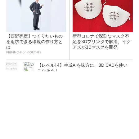
【西野亮廣】つくりたいもの
新型コロナで深刻なマスク不
を追求できる環境の作り方と
足を3Dプリンタで解消、イグ
は
アスが3Dマスクを開発
PR(FINCHI on GOETHE)
【レベル14】生成AIを味方に、3D CADを使い
こなそう！
令和8年熊本地震による工場への影響まとめ
狭小な駐車場に、シャープがポールカメラ式製
品発表 市場シェア10％目指す