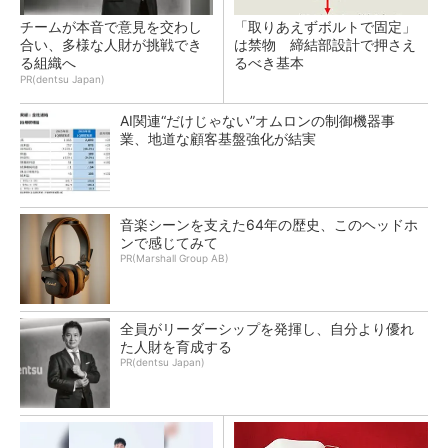
チームが本音で意見を交わし
「取りあえずボルトで固定」
合い、多様な人財が挑戦でき
は禁物 締結部設計で押さえ
る組織へ
るべき基本
PR(dentsu Japan)
AI関連“だけじゃない”オムロンの制御機器事
業、地道な顧客基盤強化が結実
音楽シーンを支えた64年の歴史、このヘッドホ
ンで感じてみて
PR(Marshall Group AB)
全員がリーダーシップを発揮し、自分より優れ
た人財を育成する
PR(dentsu Japan)