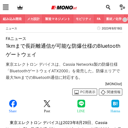
組み込み開発
メカ設計
製造マネジメント
モビリティ
FA
素材／化学
ニュース
2023年9月19日
FAニュース
1kmまで長距離通信が可能な防爆仕様のBluetooth
ゲートウェイ
東京エレクトロン デバイスは、Cassia Networks製の防爆仕様
「BluetoothゲートウェイATX2000」を発売した。防爆エリアで
最大1kmまでのBluetooth通信に対応する。
[MONOist]
PC用表示
関連情報
Share
Post
LINE
Hatena
東京エレクトロン デバイスは2023年8月29日、Cassia