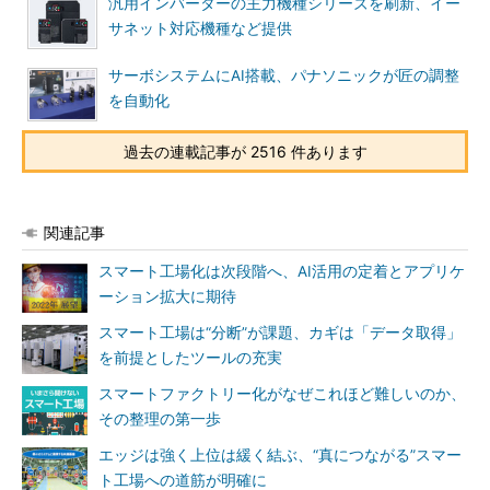
汎用インバーターの主力機種シリーズを刷新、イー
サネット対応機種など提供
サーボシステムにAI搭載、パナソニックが匠の調整
を自動化
過去の連載記事が 2516 件あります
関連記事
スマート工場化は次段階へ、AI活用の定着とアプリケ
ーション拡大に期待
スマート工場は“分断”が課題、カギは「データ取得」
を前提としたツールの充実
スマートファクトリー化がなぜこれほど難しいのか、
その整理の第一歩
エッジは強く上位は緩く結ぶ、“真につながる”スマー
ト工場への道筋が明確に