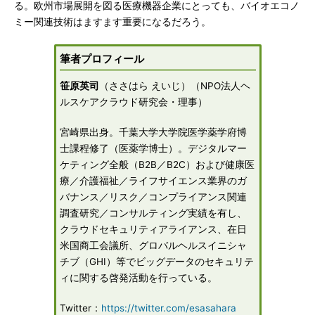
る。欧州市場展開を図る医療機器企業にとっても、バイオエコノ
ミー関連技術はますます重要になるだろう。
筆者プロフィール
笹原英司
（ささはら えいじ）（NPO法人ヘ
ルスケアクラウド研究会・理事）
宮崎県出身。千葉大学大学院医学薬学府博
士課程修了（医薬学博士）。デジタルマー
ケティング全般（B2B／B2C）および健康医
療／介護福祉／ライフサイエンス業界のガ
バナンス／リスク／コンプライアンス関連
調査研究／コンサルティング実績を有し、
クラウドセキュリティアライアンス、在日
米国商工会議所、グロバルヘルスイニシャ
チブ（GHI）等でビッグデータのセキュリテ
ィに関する啓発活動を行っている。
Twitter：
https://twitter.com/esasahara