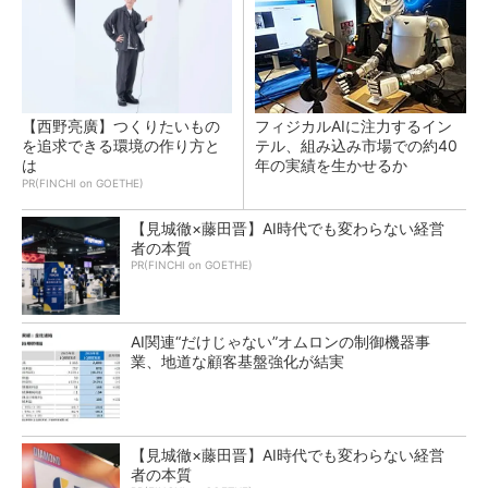
【西野亮廣】つくりたいもの
フィジカルAIに注力するイン
を追求できる環境の作り方と
テル、組み込み市場での約40
は
年の実績を生かせるか
PR(FINCHI on GOETHE)
【見城徹×藤田晋】AI時代でも変わらない経営
者の本質
PR(FINCHI on GOETHE)
AI関連“だけじゃない”オムロンの制御機器事
業、地道な顧客基盤強化が結実
【見城徹×藤田晋】AI時代でも変わらない経営
者の本質