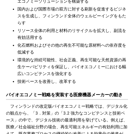
エコノミーソリューションを構築する
国内および国際市場の双方に対する刷新を促進するビジネ
スを生成し、フィンランド全体のウェルビーイングをもた
らす
リソース全体の利用と材料のリサイクルを拡大し、副流を
有効活用する
化石燃料およびその他の再生不可能な原材料への依存度を
低減する
環境的な持続可能性、社会正義、再生可能な天然資源の再
生ケーパビリティを保証し、バイオエコノミーにおける幅
広いコンピテンスを強化する
技術ベースを改善し、改革する
バイオエコノミー戦略を実装する医療機器メーカーの動き
フィンランドの改定版バイオエコノミー戦略では、デジタル化
の観点から、「3．対策」の「3.2 強力なコンピテンスと技術ベ
ース」の中で、デジタル技術の最適利用を挙げている。例えば、
医療／社会福祉分野の場合、再生可能エネルギーの有効利用に加
えて、既存業務プロセスの継続的な改善による効率化の推進が、