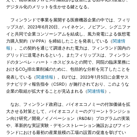
デジタル化のメリットを生かせる鍵となる。
フィンランドで事業を展開する医療機器企業の中では、フィリ
ップスが、2023年6月20日、ハイネケン、ノビアン、シグニファ
イと共同で企業コンソーシアムを結成し、風力発電による仮想電
力購入契約（V-PPA）を締結したことを発表している（
関連情
報
）。この契約を通じて調達された電力は、フィンランド国内の
グリッドに送電されるという。またフィリップスは、フィンラン
ドのタンペレ・ハート・ホスピタルとの間で、同院の臨床業務に
おけるCO
排出量削減のために、包括的な分析を完了したことを
2
発表している（
関連情報
）。EUでは、2023年1月5日に企業サス
テナビリティ報告指令（CSRD）が施行されており、このような
企業の取組が拡大することが見込まれる（
関連情報
）。
なお、フィンランド政府は、バイオエコノミーの付加価値を拡
大させる対策として、バイオエコノミーのグリーントランジショ
ン向け研究／開発／イノベーション（R&D&I）プログラムの実装
や、革新的な実証実験・デモンストレーション施設およびフィン
ランドにおける最初の産業規模の工場の設置の促進を挙げてい