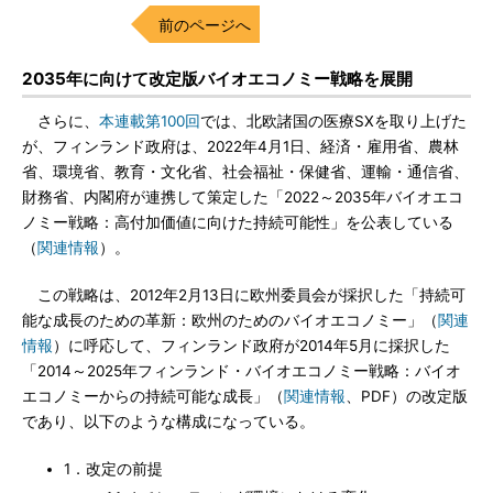
前のページへ
2035年に向けて改定版バイオエコノミー戦略を展開
さらに、
本連載第100回
では、北欧諸国の医療SXを取り上げた
が、フィンランド政府は、2022年4月1日、経済・雇用省、農林
省、環境省、教育・文化省、社会福祉・保健省、運輸・通信省、
財務省、内閣府が連携して策定した「2022～2035年バイオエコ
ノミー戦略：高付加価値に向けた持続可能性」を公表している
（
関連情報
）。
この戦略は、2012年2月13日に欧州委員会が採択した「持続可
能な成長のための革新：欧州のためのバイオエコノミー」（
関連
情報
）に呼応して、フィンランド政府が2014年5月に採択した
「2014～2025年フィンランド・バイオエコノミー戦略：バイオ
エコノミーからの持続可能な成長」（
関連情報
、PDF）の改定版
であり、以下のような構成になっている。
1．改定の前提