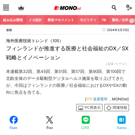
組み込み開発
メカ設計
製造マネジメント
モビリティ
FA
素材／化学
連載
2024年3月15日
海外医療技術トレンド（105）
フィンランドが推進する医療と社会福祉のDX／SX
戦略とイノベーション
（4/4 ページ）
本連載第32回、第45回、第51回、第57回、第90回、第100回で
北欧全体のデータ駆動型デジタルヘルス施策を取り上げてきた
が、今回はフィンランドの医療／社会福祉におけるDXやSXの動
向に焦点を当てる。
[
笹原英司
，MONOist]
PC用表示
関連情報
Share
Post
LINE
Hatena