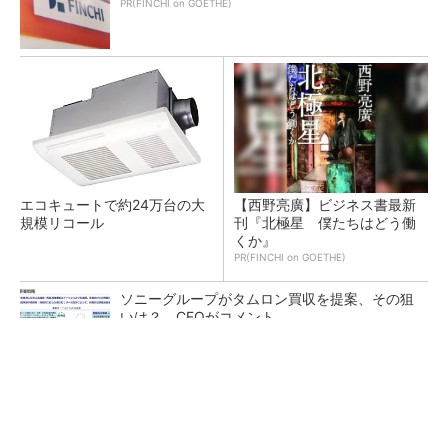
PR(FINCHI on GOETHE)
エコキュートで約24万台の大
【西野亮廣】ビジネス書最新
規模リコール
刊『北極星 僕たちはどう働
くか』
PR(FINCHI on GOETHE)
ソニーグループがタムロン買収を提案、その狙
いは？ CFOがコメント
あえて歩かせない――準国産ヒューマノイド
「D1」登場、現場稼働で日本の勝ち筋へ