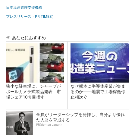
日本流通管理支援機構
プレスリリース（PR TIMES）
あなたにおすすめ
狭小な駐車場に、シャープが
なぜ熊本に半導体産業が集ま
ポールカメラ式製品発表 市
るのか――地震で工場稼働停
場シェア10％目指す
止相次ぐ
全員がリーダーシップを発揮し、自分より優れ
た人財を育成する
PR(dentsu Japan)