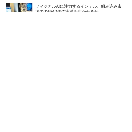
フィジカルAIに注力するインテル、組み込み市
場での約40年の実績を生かせるか
【レベル14】生成AIを味方に、3D CADを使い
こなそう！
日本再起の旗印となるか、国産マルチモーダル
AI基盤「FRONTia」が始動