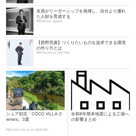
全員がリーダーシップを発揮し、自分より優れ
た人財を育成する
PR(dentsu Japan)
【西野亮廣】つくりたいものを追求できる環境
の作り方とは
PR(FINCHI on GOETHE)
シェア別荘「COCO VILLA O
令和8年熊本地震による工場へ
wners」3選
の影響まとめ
PR(COCO VILLA on GOETHE)