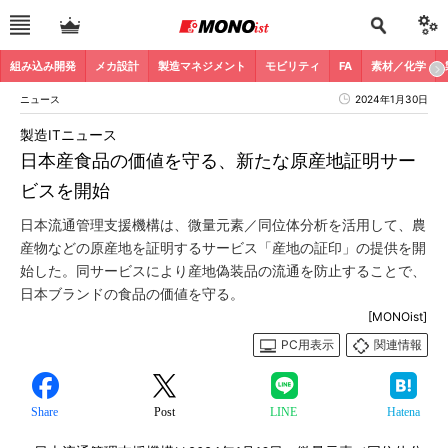
組み込み開発
メカ設計
製造マネジメント
モビリティ
FA
素材／化学
ニュース
2024年1月30日
製造ITニュース
日本産食品の価値を守る、新たな原産地証明サー
ビスを開始
日本流通管理支援機構は、微量元素／同位体分析を活用して、農
産物などの原産地を証明するサービス「産地の証印」の提供を開
始した。同サービスにより産地偽装品の流通を防止することで、
日本ブランドの食品の価値を守る。
[MONOist]
PC用表示
関連情報
Share
Post
LINE
Hatena