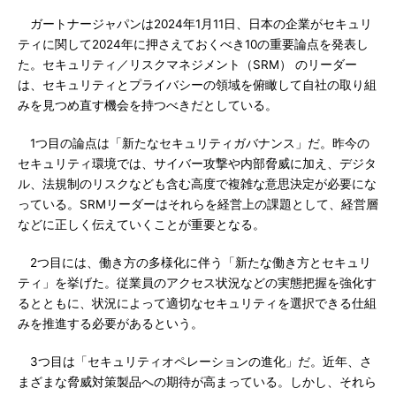
ガートナージャパンは2024年1月11日、日本の企業がセキュリ
ティに関して2024年に押さえておくべき10の重要論点を発表し
た。セキュリティ／リスクマネジメント（SRM） のリーダー
は、セキュリティとプライバシーの領域を俯瞰して自社の取り組
みを見つめ直す機会を持つべきだとしている。
1つ目の論点は「新たなセキュリティガバナンス」だ。昨今の
セキュリティ環境では、サイバー攻撃や内部脅威に加え、デジタ
ル、法規制のリスクなども含む高度で複雑な意思決定が必要にな
っている。SRMリーダーはそれらを経営上の課題として、経営層
などに正しく伝えていくことが重要となる。
2つ目には、働き方の多様化に伴う「新たな働き方とセキュリ
ティ」を挙げた。従業員のアクセス状況などの実態把握を強化す
るとともに、状況によって適切なセキュリティを選択できる仕組
みを推進する必要があるという。
3つ目は「セキュリティオペレーションの進化」だ。近年、さ
まざまな脅威対策製品への期待が高まっている。しかし、それら