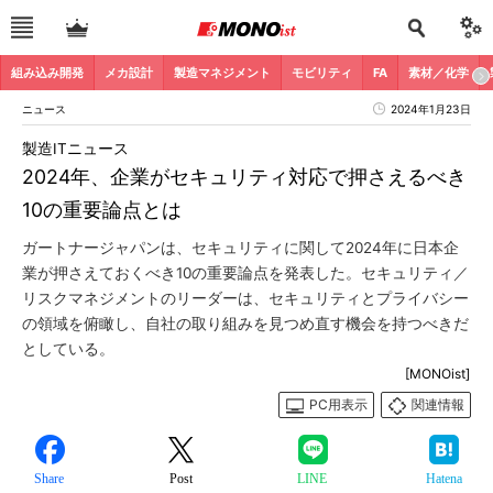
組み込み開発
メカ設計
製造マネジメント
モビリティ
FA
素材／化学
ニュース
2024年1月23日
製造ITニュース
2024年、企業がセキュリティ対応で押さえるべき
10の重要論点とは
ガートナージャパンは、セキュリティに関して2024年に日本企
業が押さえておくべき10の重要論点を発表した。セキュリティ／
リスクマネジメントのリーダーは、セキュリティとプライバシー
の領域を俯瞰し、自社の取り組みを見つめ直す機会を持つべきだ
としている。
[MONOist]
PC用表示
関連情報
Share
Post
LINE
Hatena