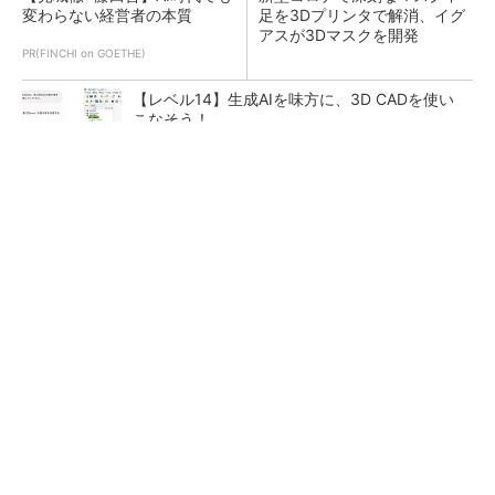
変わらない経営者の本質
足を3Dプリンタで解消、イグ
アスが3Dマスクを開発
PR(FINCHI on GOETHE)
【レベル14】生成AIを味方に、3D CADを使い
こなそう！
令和8年熊本地震による工場への影響まとめ
狭小な駐車場に、シャープがポールカメラ式製
品発表 市場シェア10％目指す