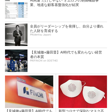
AI関連“だけじゃない”オムロンの制御機器事
業、地道な顧客基盤強化が結実
全員がリーダーシップを発揮し、自分より優れ
た人財を育成する
PR(dentsu Japan)
【見城徹×藤田晋】AI時代でも変わらない経営
者の本質
PR(FINCHI on GOETHE)
【見城徹×藤田晋】AI時代でも
新型コロナで深刻なマスク不