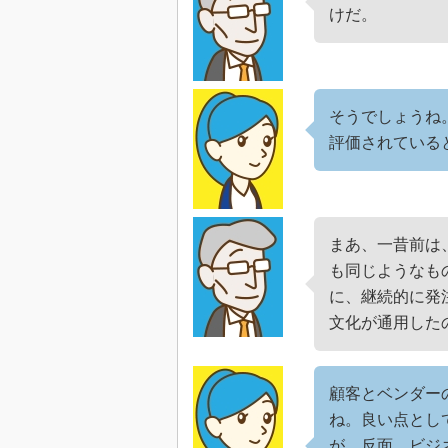
けだ。
そうでしょうね
評価されている
まあ、一昔前は
も同じようなも
に、継続的に発
文化が通用した
顧客とベンダー
ね。良い点とし
が、反面、ビジ