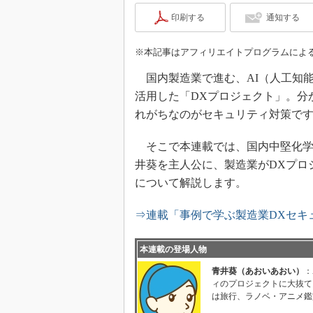
印刷する
通知する
※本記事はアフィリエイトプログラムによ
国内製造業で進む、AI（人工知能
活用した「DXプロジェクト」。分
れがちなのがセキュリティ対策で
そこで本連載では、国内中堅化学薬
井葵を主人公に、製造業がDXプロ
について解説します。
⇒連載「事例で学ぶ製造業DXセキ
本連載の登場人物
青井葵（あおいあおい）
：
ィのプロジェクトに大抜て
は旅行、ラノベ・アニメ鑑