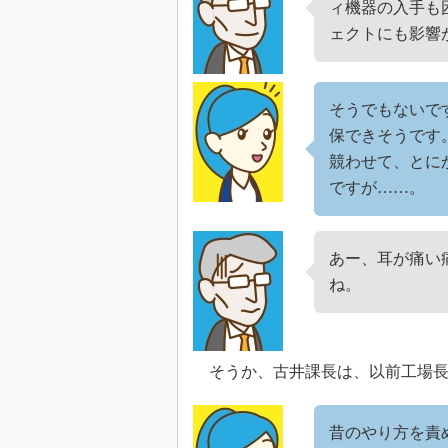
ィ機器の入手も
ェクトにも影響
そうでもないで
保できそうです
競わせて、とに
ですが……。
あー、耳が痛い
ね。
そうか、古井課長は、以前工場長
昔のやり方を責