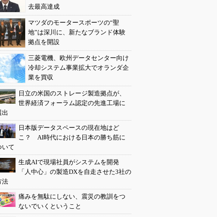
去最高達成
マツダのモータースポーツの“聖
地”は深川に、新たなブランド体験
拠点を開設
三菱電機、欧州データセンター向け
冷却システム事業拡大でオランダ企
業を買収
日立の米国のストレージ製造拠点が、
世界経済フォーラム認定の先進工場に
選出
日本版データスペースの現在地はど
こ？ AI時代における日本の勝ち筋に
ついて
生成AIで現場社員がシステムを開発
「人中心」の製造DXを自走させた3社の
方法
痛みを無駄にしない、震災の教訓をつ
ないでいくということ