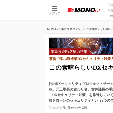
工
産
メディア
脱
つながる技術
AI×技術
MONOist
>
製造マネジメント
>
この素晴らしいDXセ
つながる工場
AI×設備
つながるサービ
Physical
事例で学ぶ製造業DXセキュリティ対策
この素晴らしいDXセ
社内DXセキュリティプロジェクトチーム
葵。元工場長の変わり者、古井課長の手
「DXセキュリティ対策」を推進していく
布ドローンのセキュリティという2つの
2022年04月21日 10時00分 公開