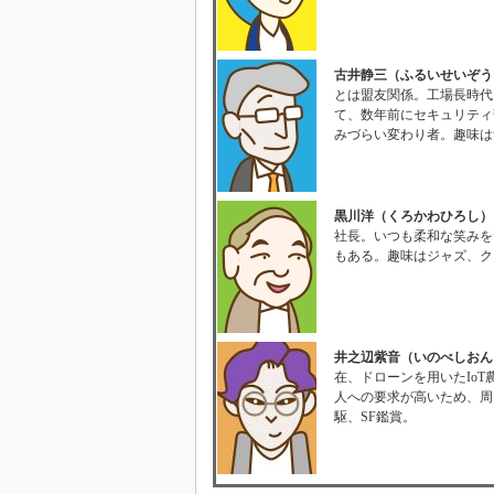
古井静三（ふるいせいぞう
とは盟友関係。工場長時代
て、数年前にセキュリティ
みづらい変わり者。趣味は
黒川洋（くろかわひろし）
社長。いつも柔和な笑みを
もある。趣味はジャズ、ク
井之辺紫音（いのべしおん
在、ドローンを用いたIo
人への要求が高いため、周
駆、SF鑑賞。