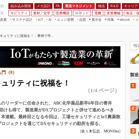
程別：
組み込み開発
メカ設計
製造マネジメント
物流
R＆D
キャリア
FA
業別：
モビリティ
素材／化学
医療機器
ロボット
電機
産業機械
食品・
炭素
サステナ設計
エッジ逆襲
品質
展示会
特集
メ
IoT
AI
ebook
伝承
組み込み開発
CEATEC
読者調査まとめ
編集後記
キュリティに祝福を！：事例で学...
JIMTOF
保全
メカ設計
つながるクルマ
組込み/エッジ コンピューティング
ス
 AI
製造マネジメント
5G
展＆IoT/5Gソリューション展
VR／AR
FA
IIFES
モビリティ
フィールドサービス
国際ロボット展
入門（8）
素材／化学
FPGA
製造
ジャパンモビリティショー
キュリティに祝福を！
組み込み画像技術
TECHNO-FRONTIER
（1/4 ページ）
組み込みモデリング
人テク展
のリーダーに任命された、ABC化学薬品新卒6年目の青井
Windows Embedded
スマート工場EXPO
助けも得て、製造業がDXプロジェクトと併せて進めるべき
車載ソフト開発
本連載。最終回となる今回は、工場セキュリティとIoT農薬散
EdgeTech+
ISO26262
プロジェクトを通じてDXセキュリティの勘所を探る。
日本ものづくりワールド
[
佐々木弘志
，
MONOist
]
無償設計ツール
AUTOMOTIVE WORLD