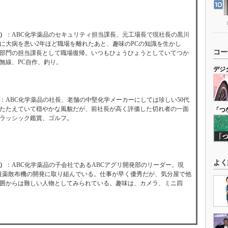
）
：ABC化学薬品のセキュリティ担当課長、元工場長で現社長の黒川
に大病を患い2年ほど職場を離れたあと、趣味のPCの知識を生かし
コー
部門の担当課長として職場復帰。いつもひょうひょうとしていてつか
無線、PC自作、釣り。
デジ
：ABC化学薬品の社長、老舗の中堅化学メーカーにしては珍しい50代
たたえていて穏やかな風貌だが、前社長が高く評価した切れ者の一面
「つ
ラッシック鑑賞、ゴルフ。
よく
）
：ABC化学薬品の子会社であるABCアグリ開発部のリーダー。現
T農薬散布機の開発に取り組んでいる。仕事が早く優秀だが、気分屋で他
囲からは難しい人物としてみられている。趣味は、カメラ、ミニ四