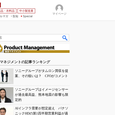
薬品・衣料品
中小製造業
マイページ
ルマガ
告知
Special
マネジメントの記事ランキング
ソニーグループがタムロン買収を提
案、その狙いは？ CFOがコメント
ソニーグループはイメージセンサー
が過去最高益、熊本地震の影響も限
定的
AIインフラ需要が想定超え パナソ
ニックHDの第1四半期営業利益が過