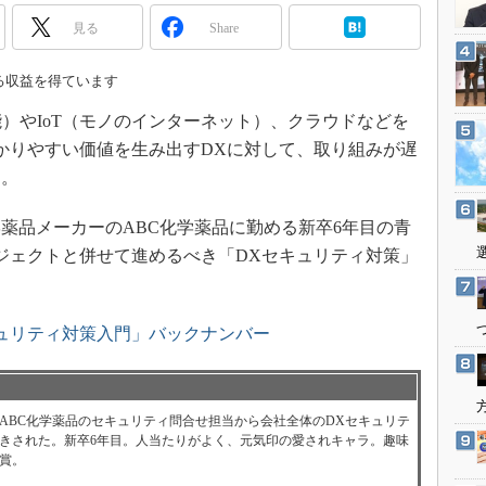
3Dプリンタ
産業オープンネット展
見る
Share
デジタルツインとCAE
S＆OP
る収益を得ています
インダストリー4.0
）やIoT（モノのインターネット）、クラウドなどを
イノベーション
かりやすい価値を生み出すDXに対して、取り組みが遅
製造業ビッグデータ
す。
メイドインジャパン
品メーカーのABC化学薬品に勤める新卒6年目の青
植物工場
ジェクトと併せて進めるべき「DXセキュリティ対策」
知財マネジメント
海外生産
ュリティ対策入門」バックナンバー
グローバル設計・開発
制御セキュリティ
新型コロナへの対応
ABC化学薬品のセキュリティ問合せ担当から会社全体のDXセキュリテ
きされた。新卒6年目。人当たりがよく、元気印の愛されキャラ。趣味
賞。