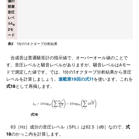
側の
部屋
音圧
レベ
ルL
p
Zモ
ード
表2
1分の1オクターブ分析結果
合成音は普通騒音計の指示値で、オーバーオール値のことで
す。音圧レベルと騒音レベルがありますが、騒音レベルはAモー
ドで測定した値です。では、1分の1オクターブ分析結果から音圧
レベルを計算しましょう。
連載第19回の式11
を使います。これを
式18
として再掲します。
式18
63［Hz］成分の音圧レベル（SPL）は62.5［dB］なので、
式
18
のかっこ内を計算します。