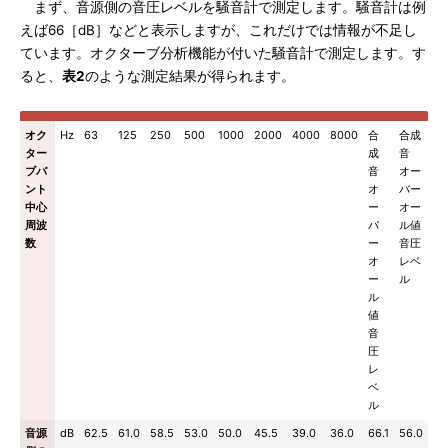
まず、音源側の音圧レベルを騒音計で測定します。騒音計は例
えば66［dB］などと表示しますが、これだけでは情報が不足し
ています。オクターブ分析機能が付いた騒音計で測定します。す
ると、
表2
のような測定結果が得られます。
オク
Hz
63
125
250
500
1000
2000
4000
8000
合
合成
ター
成
音
ブバ
音
オー
ント
オ
バー
中心
ー
オー
周波
バ
ル値
数
ー
音圧
オ
レベ
ー
ル
ル
値
音
圧
レ
ベ
ル
音源
dB
62.5
61.0
58.5
53.0
50.0
45.5
39.0
36.0
66.1
56.0