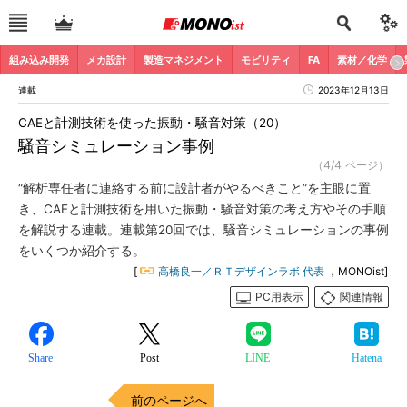
組み込み開発
メカ設計
製造マネジメント
モビリティ
FA
素材／化学
連載
2023年12月13日
CAEと計測技術を使った振動・騒音対策（20）
騒音シミュレーション事例
（4/4 ページ）
“解析専任者に連絡する前に設計者がやるべきこと”を主眼に置
き、CAEと計測技術を用いた振動・騒音対策の考え方やその手順
を解説する連載。連載第20回では、騒音シミュレーションの事例
をいくつか紹介する。
[
高橋良一／ＲＴデザインラボ 代表
，MONOist]
PC用表示
関連情報
Share
Post
LINE
Hatena
前のページへ