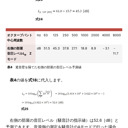
式24
オクターブバント
Hz
63
125
250
500
1000
2000
4000
8000
中心周波数
右側の部屋
dB
51.5
45.3
37.8
27.1
18.8
8.9
－3.1
－
音圧レベルL
Z
11.7
p
モード
表4
遮音壁を隔てた右側の部屋の音圧レベル予測値
表4
の値を
式18
に代入します。
式25
右側の部屋の音圧レベル（騒音計の指示値）は52.6［dB］と
予測できます。音源側の測定を騒音計のAモードで行った場合