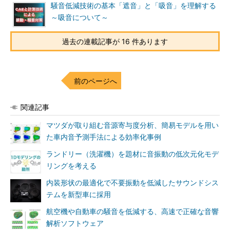
騒音低減技術の基本「遮音」と「吸音」を理解する
～吸音について～
過去の連載記事が 16 件あります
前のページへ
関連記事
マツダが取り組む音源寄与度分析、簡易モデルを用い
た車内音予測手法による効率化事例
ランドリー（洗濯機）を題材に音振動の低次元化モデ
リングを考える
内装形状の最適化で不要振動を低減したサウンドシス
テムを新型車に採用
航空機や自動車の騒音を低減する、高速で正確な音響
解析ソフトウェア