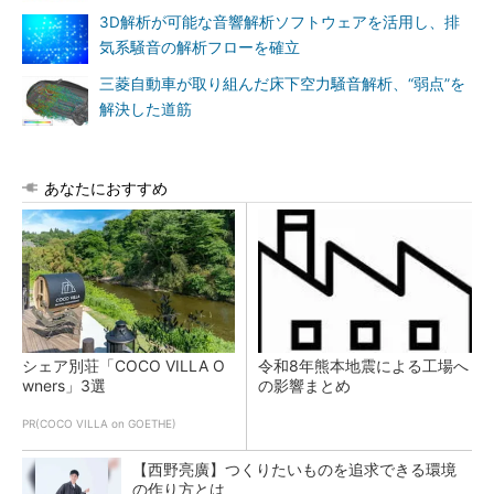
3D解析が可能な音響解析ソフトウェアを活用し、排
気系騒音の解析フローを確立
三菱自動車が取り組んだ床下空力騒音解析、“弱点”を
解決した道筋
あなたにおすすめ
シェア別荘「COCO VILLA O
令和8年熊本地震による工場へ
wners」3選
の影響まとめ
PR(COCO VILLA on GOETHE)
【西野亮廣】つくりたいものを追求できる環境
の作り方とは