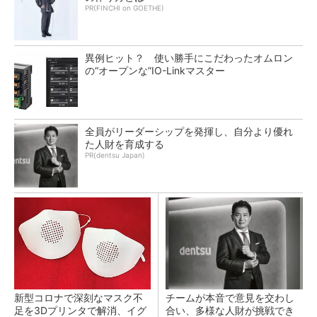
PR(FINCHI on GOETHE)
異例ヒット？ 使い勝手にこだわったオムロン
の“オープンな”IO-Linkマスター
全員がリーダーシップを発揮し、自分より優れ
た人財を育成する
PR(dentsu Japan)
新型コロナで深刻なマスク不
チームが本音で意見を交わし
足を3Dプリンタで解消、イグ
合い、多様な人財が挑戦でき