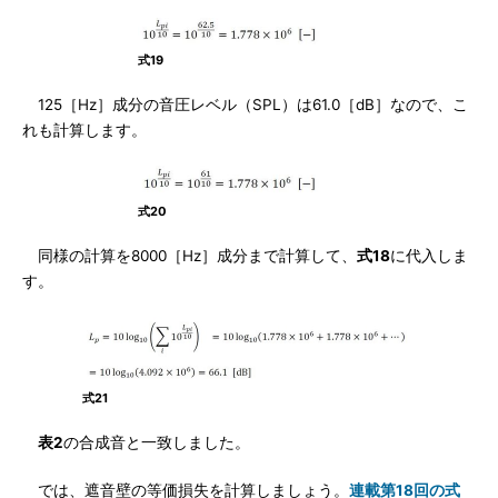
式19
125［Hz］成分の音圧レベル（SPL）は61.0［dB］なので、こ
れも計算します。
式20
同様の計算を8000［Hz］成分まで計算して、
式18
に代入しま
す。
式21
表2
の合成音と一致しました。
では、遮音壁の等価損失を計算しましょう。
連載第18回の式