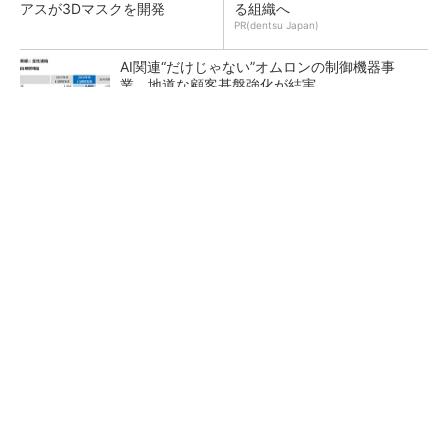
アスが3Dマスクを開発
る組織へ
PR(dentsu Japan)
AI関連“だけじゃない”オムロンの制御機器事
業、地道な顧客基盤強化が結実
【レベル14】生成AIを味方に、3D CADを使い
こなそう！
「取りあえずボルトで固定」は禁物 締結部設
計で押さえるべき基本