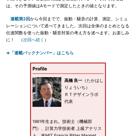
は、その予測値はAモードで測定したときの値となります。
連載第2回
から今回までで、振動・騒音の計算、測定、シミュ
レーションについて述べてきました。次回は全体のまとめとなる
伝達関数を使った振動・騒音対策の考え方を述べます。お楽しみ
に！ （
次回へ続く
）
⇒「連載バックナンバー」はこちら
Profile
高橋 良一
（たかはし
りょういち）
ＲＴデザインラボ
代表
1961年生まれ。技術士（機械部
門）、計算力学技術者 上級アナリス
ト、米MIT Francis Bitter Magnet