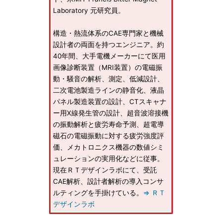
Laboratory 元研究員。
構造・熱流体系のCAE専門家と機械
設計者の両面を持つエンジニア。約
40年間、大手電機メーカーにて医用
画像診断装置（MRI装置）の電磁振
動・騒音の解析、測定、低減設計、
二次電池製造ラインの静音化、液晶
パネル製造装置の設計、CTスキャナ
ー用X線発生管の設計、超音波溶接機
の振動解析と疲労寿命予測、超電導
磁石の電磁振動に対する疲労強度評
価、メカトロニクス機器の数値シミ
ュレーションの実用化などに従事。
現在ＲＴデザインラボにて、受託
CAE解析、設計者解析の導入コンサ
ルティングを手掛けている。
⇒ ＲＴ
デザインラボ