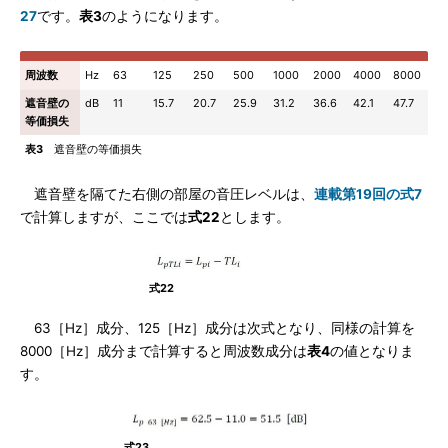
27
です。
表3
のようになります。
周波数
Hz
63
125
250
500
1000
2000
4000
8000
遮音壁の
dB
11
15.7
20.7
25.9
31.2
36.6
42.1
47.7
等価損失
表3
遮音壁の等価損失
遮音壁を隔てた右側の部屋の音圧レベルは、
連載第19回の式7
で計算しますが、ここでは
式22
とします。
式22
63［Hz］成分、125［Hz］成分は次式となり、同様の計算を
8000［Hz］成分まで計算すると周波数成分は
表4
の値となりま
す。
式23