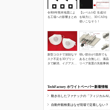
令和8年熊本地震によ
【レベル14】生成AI
る工場への影響まとめ
を味方に、3D CADを
使いこなそう！
新型コロナで深刻なマ
弱い部分が1箇所でも
スク不足を3Dプリン
あると台無しに、液晶
タで解消、イグアスが
リペア装置の失敗事例
3Dマスクを開発
TechFactory ホワイトペーパー新着情報
動き出したファナックの「フィジカルAI
自動外観検査はなぜ現場で定着しない？