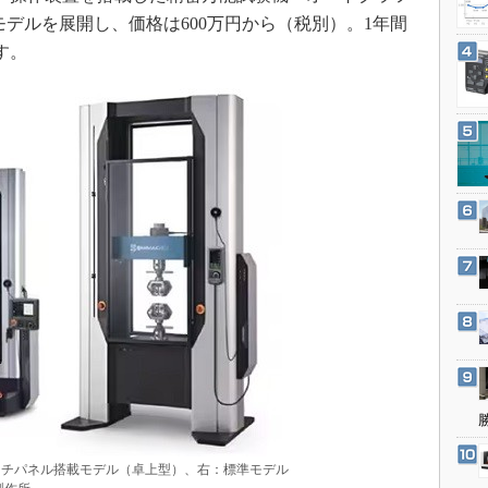
3Dプリンタ
産業オープンネット展
5モデルを展開し、価格は600万円から（税別）。1年間
デジタルツインとCAE
す。
S＆OP
インダストリー4.0
イノベーション
製造業ビッグデータ
メイドインジャパン
植物工場
知財マネジメント
海外生産
グローバル設計・開発
制御セキュリティ
新型コロナへの対応
ッチパネル搭載モデル（卓上型）、右：標準モデル