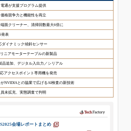
、電通が支援プログラム提供
、価格競争力と機能性を両立
端面クリーナー、清掃回数最大6倍に
5発表
対応ダイナミック傾斜センサー
 リニアモーターテーブルの新製品
対応製品追加、デジタル入出力／シリアル
6対応アクセスポイント専用機を発売
NVIDIAとの協業で広げるAI検査の新技術
人員未拡充、実態調査で判明
S2025会場レポートまとめ