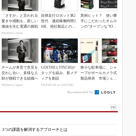
「さすが」と言われる
自律走行ロボット第2
異例ヒット？ 使い勝
驚きや感動を。新しい
世代 連続稼働時間3.
手にこだわったオムロ
価値を生む電通の挑戦
6倍、他社製品との連
ンの“オープンな”IO-L
携も可能
inkマスター
PR(dentsu Japan)
チームが本音で意見を
GOETHEとFINCHIが
狭小な駐車場に、シャ
交わし合い、多様な人
タッグを組み、新メデ
ープがポールカメラ式
財が挑戦できる組織へ
ィアを創設
製品発表 市場シェア
10％目指す
PR(dentsu Japan)
PR(FINCHI on GOETHE)
Recommended by
PR
」
 3つの課題を解消するアプローチとは