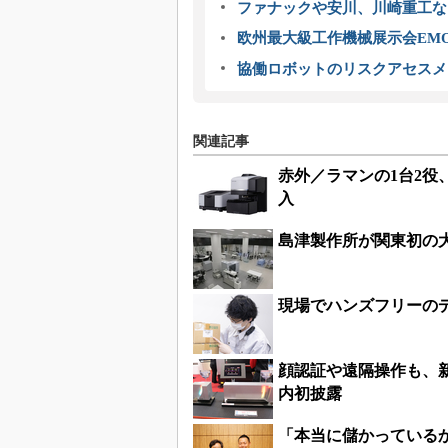
ファナックや安川、川崎重工な
欧州最大級工作機械展示会EMO
協働ロボットのリスクアセスメ
関連記事
赤外／ラマンの1台2
入
島津製作所が関東初の
現場でハンズフリーの
顔認証や遠隔操作も、
内初披露
「本当に儲かっている