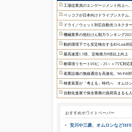
工場従業員のエンゲージメント向上へ
ベッコフが日本向けドライブシステム
ドライ／ウェット対応自動光コネクター
機械業界の他社けん制力ランキング202
動的環境下でも安定検出するIO-Link
最高速度1.5倍、定格推力9倍以上向上
耐環境リモートI/Oに－25～＋75℃
産業設備の無線通信を高速化、Wi-Fi
検査装置が「考える」時代へ オムロンが
自動化進展で保全業務の負荷高まるも
おすすめホワイトペーパー
安川や三菱、オムロンなどIIFE