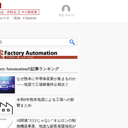
薬品・衣料品
中小製造業
マイページ
ルマガ
告知
Special
tory Automationの記事ランキング
なぜ熊本に半導体産業が集まるのか
――地震で工場稼働停止相次ぐ
令和8年熊本地震による工場への影
響まとめ
AI関連“だけじゃない”オムロンの制
御機器事業、地道な顧客基盤強化が