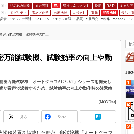
程別：
組み込み開発
メカ設計
製造マネジメント
物流
R＆D
キャリア
FA
業別：
モビリティ
素材／化学
医療機器
ロボット
電機
産業機械
食品・
炭素
サステナ設計
エッジ逆襲
品質
展示会
特集
メ
IoT
AI
ebook
伝承
組み込み開発
CEATEC
読者調査まとめ
編集後記
精密万能試験機、試験効率の向上...
JIMTOF
保全
メカ設計
つながるクルマ
組込み/エッジ コンピューティング
ス
 AI
製造マネジメント
5G
展＆IoT/5Gソリューション展
VR／AR
FA
密万能試験機、試験効率の向上や動
IIFES
モビリティ
フィールドサービス
国際ロボット展
素材／化学
FPGA
Fac
ジャパンモビリティショー
組み込み画像技術
密万能試験機「オートグラフAGX-V2」シリーズを発売し
TECHNO-FRONTIER
置が音声で返答するため、試験効率の向上や動作時の注意喚
組み込みモデリング
人テク展
Windows Embedded
[
MONOist
]
スマート工場EXPO
車載ソフト開発
EdgeTech+
見る
Share
ISO26262
日本ものづくりワールド
無償設計ツール
AUTOMOTIVE WORLD
、音声操作装置を搭載した精密万能試験機「オートグラフ