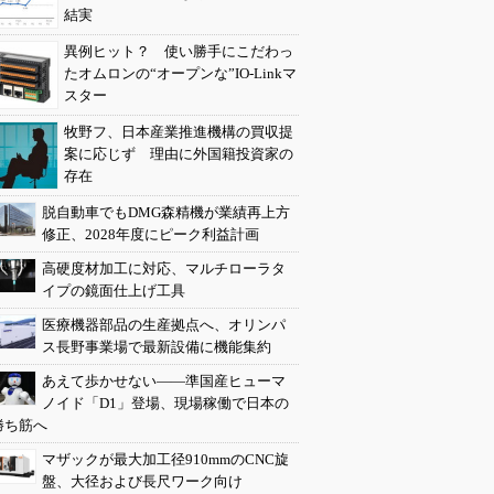
結実
異例ヒット？ 使い勝手にこだわっ
たオムロンの“オープンな”IO-Linkマ
スター
牧野フ、日本産業推進機構の買収提
案に応じず 理由に外国籍投資家の
存在
脱自動車でもDMG森精機が業績再上方
修正、2028年度にピーク利益計画
高硬度材加工に対応、マルチローラタ
イプの鏡面仕上げ工具
医療機器部品の生産拠点へ、オリンパ
ス長野事業場で最新設備に機能集約
あえて歩かせない――準国産ヒューマ
ノイド「D1」登場、現場稼働で日本の
勝ち筋へ
マザックが最大加工径910mmのCNC旋
盤、大径および長尺ワーク向け