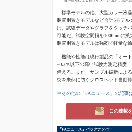
音声指示による操作イメージ 出所：島津
標準モデルの他、大型カラー液晶
装置別置きモデルなど合計5モデル
は、試験データやグラフをタッチ
可能だ。試験空間幅を1000mm
装置別置きモデルは強靭で軽量な
機能や性能は現行製品の「オートグ
±0.3％以下の高い試験力測定精度、
備える。また、サンプル破断によ
突を未然に防ぐクロスヘッド自動
⇒その他の「FAニュース」の記事
この連載
「FAニュース」バックナンバー