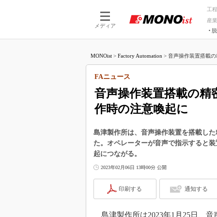
工
産
メディア
脱
つながる技術
AI×技術
MONOist
>
Factory Automation
>
音声操作装置搭載の
つながる工場
AI×設備
つながるサービ
Physical
FAニュース
音声操作装置搭載の精
作時の注意喚起に
島津製作所は、音声操作装置を搭載した精
た。オペレーターが音声で指示すると装
起につながる。
2023年02月06日 13時00分 公開
印刷する
通知する
島津製作所は2023年1月25日