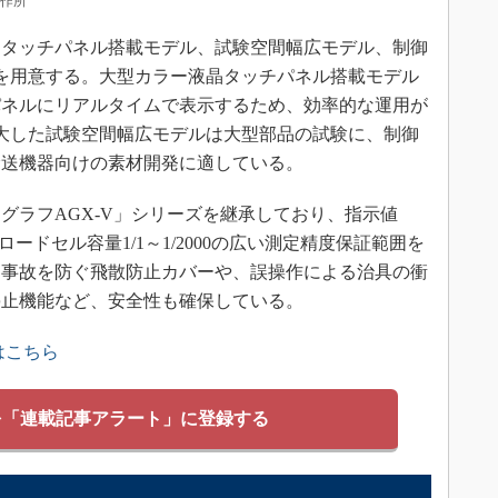
製作所
タッチパネル搭載モデル、試験空間幅広モデル、制御
を用意する。大型カラー液晶タッチパネル搭載モデル
パネルにリアルタイムで表示するため、効率的な運用が
に拡大した試験空間幅広モデルは大型部品の試験に、制御
輸送機器向けの素材開発に適している。
ラフAGX-V」シリーズを継承しており、指示値
ロードセル容量1/1～1/2000の広い測定精度保証範囲を
る事故を防ぐ飛散防止カバーや、誤操作による治具の衝
停止機能など、安全性も確保している。
はこちら
を「連載記事アラート」に登録する