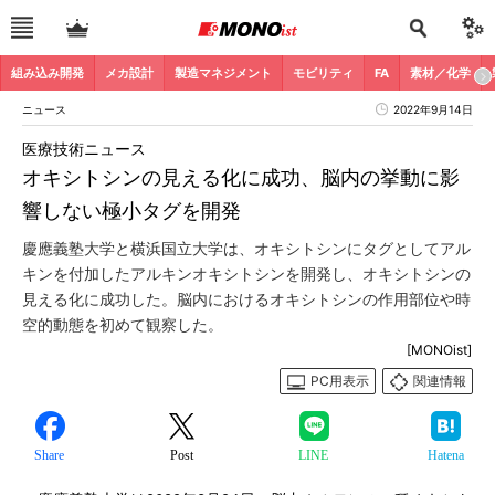
組み込み開発
メカ設計
製造マネジメント
モビリティ
FA
素材／化学
ニュース
2022年9月14日
医療技術ニュース
オキシトシンの見える化に成功、脳内の挙動に影
響しない極小タグを開発
慶應義塾大学と横浜国立大学は、オキシトシンにタグとしてアル
キンを付加したアルキンオキシトシンを開発し、オキシトシンの
見える化に成功した。脳内におけるオキシトシンの作用部位や時
空的動態を初めて観察した。
[MONOist]
PC用表示
関連情報
Share
Post
LINE
Hatena