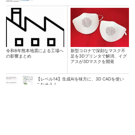
令和8年熊本地震による工場へ
新型コロナで深刻なマスク不
の影響まとめ
足を3Dプリンタで解消、イグ
アスが3Dマスクを開発
【レベル14】生成AIを味方に、3D CADを使い
こなそう！
すべてが絶景、収益も得られるその仕組みとは
PR(COCO VILLA on GOETHE)