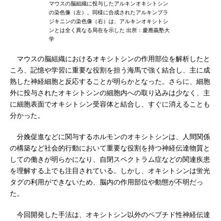
マウスの脳組織に投与したアルキンオキシトシン
の染色像（左）。同様に合成されたアルキンブラ
ジキニンの染色像（右）は、アルキンオキシトシ
ンとは全く異なる局在を示した 出所：慶應義塾大
学
マウスの脳組織におけるオキシトシンの作用部位を解析したと
ころ、記憶や学習に重要な役割を担う海馬で強く結合し、主に成
熟した神経細胞と反応することが明らかとなった。さらに、細胞
外に投与されたオキシトシンの細胞内への取り込みは少なく、主
に細胞表面でオキシトシン受容体と結合し、すぐに消えることも
分かった。
分娩促進などに関与するホルモンのオキシトシンは、人間関係
の構築など社会的行動において重要な役割を持つ神経伝達物質と
しての働きが明らかになり、自閉スペクトラム症などの関連疾患
を理解する上でも注目されている。しかし、オキシトシンは蛍光
タグの利用ができないため、脳内の作用部位や動態が不明だっ
た。
今回開発した手法は、オキシトシン以外のペプチド性神経伝達