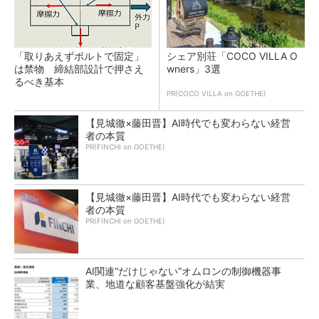
「取りあえずボルトで固定」
シェア別荘「COCO VILLA O
は禁物 締結部設計で押さえ
wners」3選
るべき基本
PR(COCO VILLA on GOETHE)
【見城徹×藤田晋】AI時代でも変わらない経営
者の本質
PR(FINCHI on GOETHE)
【見城徹×藤田晋】AI時代でも変わらない経営
者の本質
PR(FINCHI on GOETHE)
AI関連“だけじゃない”オムロンの制御機器事
業、地道な顧客基盤強化が結実