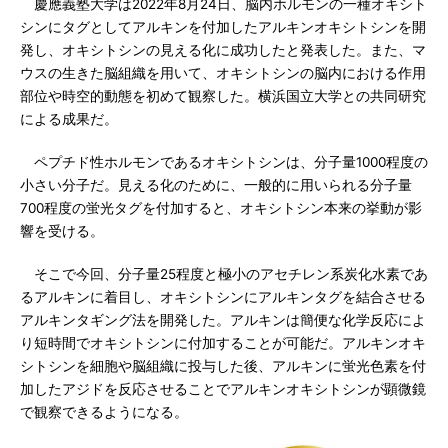
慶應義塾大学は2022年8月24日、脳内ホルモンの一種オキシト
シンにタグとしてアルキンを付加したアルキンオキシトシンを開
発し、オキシトシンの見える化に成功したと発表した。また、マ
ウスの生きた脳組織を用いて、オキシトシンの脳内における作用
部位や時空的動態を初めて観察した。横浜国立大学との共同研究
による成果だ。
ペプチド性ホルモンであるオキシトシンは、分子量1000程度の
小さい分子だ。見える化のために、一般的に用いられる分子量
700程度の蛍光タグを付加すると、オキシトシン本来の挙動が影
響を受ける。
そこで今回、分子量25程度と極小のアセチレン系炭化水素であ
るアルキンに着目し、オキシトシンにアルキンタグを結合させる
アルキンタギング法を開発した。アルキンは簡便な化学反応によ
り短時間でオキシトシンに付加することが可能だ。アルキンオキ
シトシンを細胞や脳組織に投与した後、アルキンに蛍光色素を付
加したアジドを反応させることでアルキンオキシトシンが顕微鏡
で観察できるようになる。