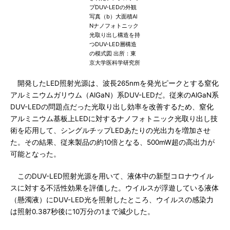
プDUV-LEDの外観
写真（b）大面積Al
Nナノフォトニック
光取り出し構造を持
つDUV-LED層構造
の模式図 出所：東
京大学医科学研究所
開発したLED照射光源は、波長265nmを発光ピークとする窒化
アルミニウムガリウム（AlGaN）系DUV-LEDだ。従来のAlGaN系
DUV-LEDの問題点だった光取り出し効率を改善するため、窒化
アルミニウム基板上LEDに対するナノフォトニック光取り出し技
術を応用して、シングルチップLEDあたりの光出力を増加させ
た。その結果、従来製品の約10倍となる、500mW超の高出力が
可能となった。
このDUV-LED照射光源を用いて、液体中の新型コロナウイル
スに対する不活性効果を評価した。ウイルスが浮遊している液体
（懸濁液）にDUV-LED光を照射したところ、ウイルスの感染力
は照射0.387秒後に10万分の1まで減少した。