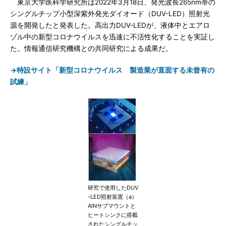
東京大学医科学研究所は2022年3月18日、発光波長265nm帯の
シングルチップ小型深紫外発光ダイオード（DUV-LED）照射光
源を開発したと発表した。高出力DUV-LEDが、液体中とエアロ
ゾル中の新型コロナウイルスを迅速に不活性化することを実証し
た。情報通信研究機構との共同研究による成果だ。
→特設サイト「新型コロナウイルス 製造業が直面する未曾有の
試練」
研究で使用したDUV
-LED照射装置（a）
AlNサブマウントと
ヒートシンクに搭載
されたシングルチッ