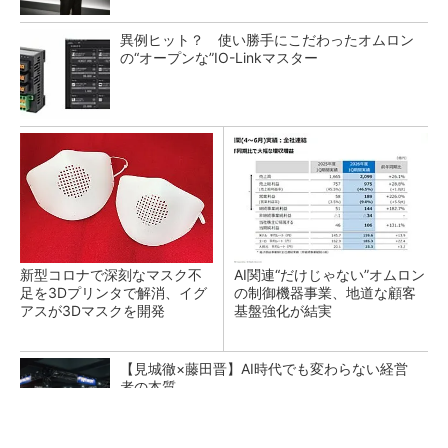
異例ヒット？ 使い勝手にこだわったオムロン
の“オープンな”IO-Linkマスター
新型コロナで深刻なマスク不
AI関連“だけじゃない”オムロン
足を3Dプリンタで解消、イグ
の制御機器事業、地道な顧客
アスが3Dマスクを開発
基盤強化が結実
【見城徹×藤田晋】AI時代でも変わらない経営
者の本質
PR(FINCHI on GOETHE)