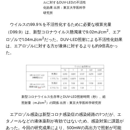
ルに対するDUV-LEDの不活性
化効果 出所：東京大学医科学
研究所
ウイルスの99.9％を不活性化するために必要な積算光量
2
（D99.9）は、新型コロナウイルス懸濁液で9.02mJ/cm
、エア
2
ロゾルで1.04mJ/cm
だった。DUV-LED照射による不活性化効果
は、エアロゾルに対する方が液体に対するよりも約9倍高かっ
た。
新型コロナウイルス生存率とDUV-LED照射時間（秒）、総
2
照射量（mJ/cm
）の関係 出所：東京大学医科学研究所
エアロゾル感染は新型コロナ感染症の感染経路の1つだが、エ
タノールなどの液体薬剤が有効ではないため、感染対策に課題が
あった。今回の研究成果により、500mWの高出力で照射が可能