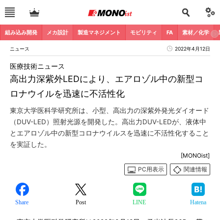
組み込み開発
メカ設計
製造マネジメント
モビリティ
FA
素材／化学
ニュース
2022年4月12日
医療技術ニュース
高出力深紫外LEDにより、エアロゾル中の新型コ
ロナウイルを迅速に不活性化
東京大学医科学研究所は、小型、高出力の深紫外発光ダイオード
（DUV-LED）照射光源を開発した。高出力DUV-LEDが、液体中
とエアロゾル中の新型コロナウイルスを迅速に不活性化すること
を実証した。
[MONOist]
PC用表示
関連情報
Share
Post
LINE
Hatena