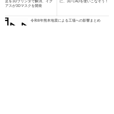
足を3Dプリンタで解消、イグ
に、3D CADを使いこなそう！
アスが3Dマスクを開発
令和8年熊本地震による工場への影響まとめ
【見城徹×藤田晋】AI時代でも変わらない経営
者の本質
PR(FINCHI on GOETHE)
狭小な駐車場に、シャープがポールカメラ式製
品発表 市場シェア10％目指す