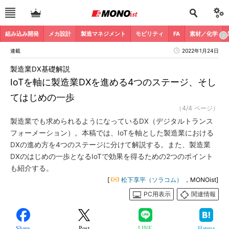
組み込み開発
メカ設計
製造マネジメント
モビリティ
FA
素材／化学
連載
2022年1月24日
製造業DX基礎解説
IoTを軸に製造業DXを進める4つのステージ、そし
てはじめの一歩
（4/4 ページ）
製造業でも求められるようになっているDX（デジタルトランス
フォーメーション）。本稿では、IoTを軸とした製造業における
DXの進め方を4つのステージに分けて解説する。また、製造業
DXのはじめの一歩となるIoTで効果を得るための2つのポイント
も紹介する。
[
松下享平（ソラコム）
，MONOist]
PC用表示
関連情報
Share
Post
LINE
Hatena