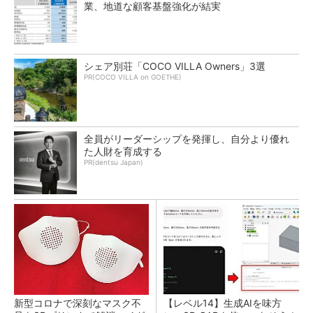
業、地道な顧客基盤強化が結実
シェア別荘「COCO VILLA Owners」3選
PR(COCO VILLA on GOETHE)
全員がリーダーシップを発揮し、自分より優れ
た人財を育成する
PR(dentsu Japan)
新型コロナで深刻なマスク不
【レベル14】生成AIを味方