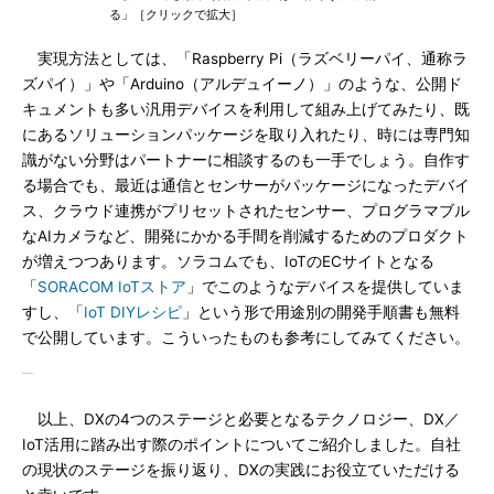
る」［クリックで拡大］
実現方法としては、「Raspberry Pi（ラズベリーパイ、通称ラ
ズパイ）」や「Arduino（アルデュイーノ）」のような、公開ド
キュメントも多い汎用デバイスを利用して組み上げてみたり、既
にあるソリューションパッケージを取り入れたり、時には専門知
識がない分野はパートナーに相談するのも一手でしょう。自作す
る場合でも、最近は通信とセンサーがパッケージになったデバイ
ス、クラウド連携がプリセットされたセンサー、プログラマブル
なAIカメラなど、開発にかかる手間を削減するためのプロダクト
が増えつつあります。ソラコムでも、IoTのECサイトとなる
「
SORACOM IoTストア
」でこのようなデバイスを提供していま
すし、「
IoT DIYレシピ
」という形で用途別の開発手順書も無料
で公開しています。こういったものも参考にしてみてください。
以上、DXの4つのステージと必要となるテクノロジー、DX／
IoT活用に踏み出す際のポイントについてご紹介しました。自社
の現状のステージを振り返り、DXの実践にお役立ていただける