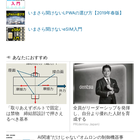
いまさら聞けないLPWAの選び方【2019年春版】
いまさら聞けないeSIM入門
あなたにおすすめ
「取りあえずボルトで固定」
全員がリーダーシップを発揮
は禁物 締結部設計で押さえ
し、自分より優れた人財を育
るべき基本
成する
PR(dentsu Japan)
AI関連“だけじゃない”オムロンの制御機器事