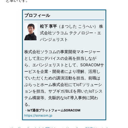
と幸いです。
プロフィール
松下 享平
（まつした こうへい） 株
式会社ソラコム テクノロジー・エ
バンジェリスト
株式会社ソラコムの事業開発マネージャー
として主にデバイスの企画を担当しなが
ら、エバンジェリストとして、SORACOMサ
ービスを企業・開発者により理解、活用し
ていただくための講演活動を担当。前職は
ぷらっとホーム株式会社にてIoTソリューシ
ョンを担当。サブギガ/BLEを用いたIoTシス
テム構築等、先駆的なIoT導入事例に関わ
る。
・
IoT通信プラットフォームSORACOM
https://soracom.jp