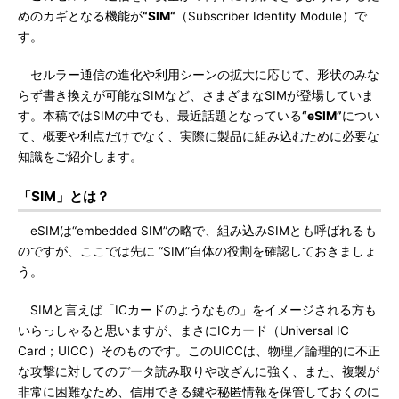
めのカギとなる機能が
“SIM“
（Subscriber Identity Module）で
す。
セルラー通信の進化や利用シーンの拡大に応じて、形状のみな
らず書き換えが可能なSIMなど、さまざまなSIMが登場していま
す。本稿ではSIMの中でも、最近話題となっている
“eSIM”
につい
て、概要や利点だけでなく、実際に製品に組み込むために必要な
知識をご紹介します。
「SIM」とは？
eSIMは“embedded SIM”の略で、組み込みSIMとも呼ばれるも
のですが、ここでは先に “SIM”自体の役割を確認しておきましょ
う。
SIMと言えば「ICカードのようなもの」をイメージされる方も
いらっしゃると思いますが、まさにICカード（Universal IC
Card；UICC）そのものです。このUICCは、物理／論理的に不正
な攻撃に対してのデータ読み取りや改ざんに強く、また、複製が
非常に困難なため、信用できる鍵や秘匿情報を保管しておくのに