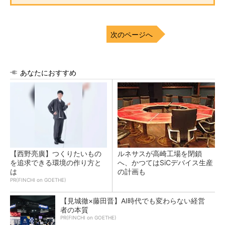
次のページへ
あなたにおすすめ
【西野亮廣】つくりたいもの
ルネサスが高崎工場を閉鎖
を追求できる環境の作り方と
へ、かつてはSiCデバイス生産
は
の計画も
PR(FINCHI on GOETHE)
【見城徹×藤田晋】AI時代でも変わらない経営
者の本質
PR(FINCHI on GOETHE)