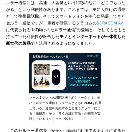
ルラー通信には、高速、大容量という特徴の他に「どこでもつな
がる」という利便性があります。これまでは、主に人向けの通信
として携帯電話機、そしてスマートフォンを中心に発展してきた
セルラー通信ですが、筆者が所属するソラコムの
SORACOM Air
に代表される“IoT向けのセルラー通信”の登場と、そしてもともと
持っていた利便性が融合した
モノとインターネットが一体化した
新世代の製品
でも活用されるようになりました。
ソースネクストのAI翻訳機「ポケトーク」は、モ
バイルデータ通信モジュールとともにeSIMを内蔵
している。通信を意識すること無くクラウドによ
る「高精度」かつ「多くの対応言語」の翻訳を実
現している（クリックで拡大）
このセルラー通信を、安全かつ簡単に利用できるようにするた