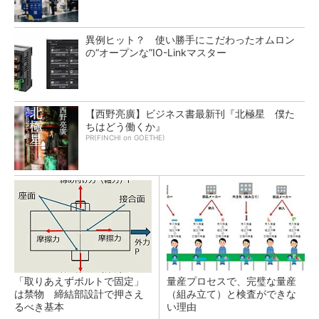
異例ヒット？ 使い勝手にこだわったオムロン
の“オープンな”IO-Linkマスター
【西野亮廣】ビジネス書最新刊『北極星 僕た
ちはどう働くか』
PR(FINCHI on GOETHE)
「取りあえずボルトで固定」
量産プロセスで、完璧な量産
は禁物 締結部設計で押さえ
（組み立て）と検査ができな
るべき基本
い理由