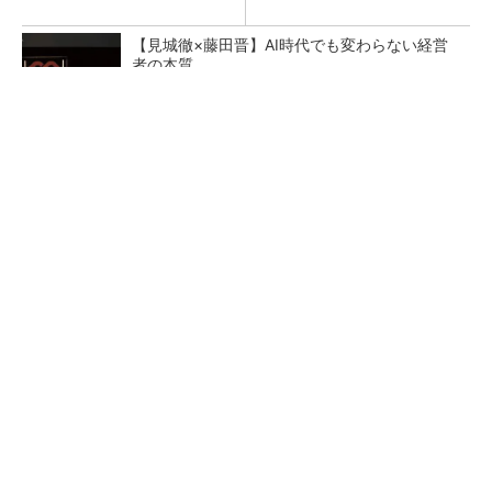
【見城徹×藤田晋】AI時代でも変わらない経営
者の本質
PR(FINCHI on GOETHE)
AI関連“だけじゃない”オムロンの制御機器事
業、地道な顧客基盤強化が結実
狭小な駐車場に、シャープがポールカメラ式製
品発表 市場シェア10％目指す