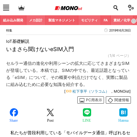
組み込み開発
メカ設計
製造マネジメント
モビリティ
FA
素材／化学
特集
2019年6月26日
IoT基礎解説
いまさら聞けないeSIM入門
（1/4 ページ）
セルラー通信の進化や利用シーンの拡大に応じてさまざまなSIM
が登場している。本稿では、SIMの中でも、最近話題となってい
る「eSIM」について、その概要や利点だけでなく、実際に製品
に組み込むために必要な知識を紹介する。
[
松下享平（ソラコム）
，MONOist]
PC用表示
関連情報
Share
Post
LINE
Hatena
私たちが普段利用している「モバイルデータ通信」呼ばれるセ