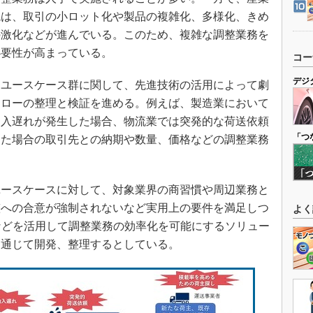
境は、取引の小ロット化や製品の複雑化、多様化、きめ
の激化などが進んでいる。このため、複雑な調整業務を
必要性が高まっている。
コー
デジ
ユースケース群に関して、先進技術の活用によって劇
フローの整理と検証を進める。例えば、製造業において
納入遅れが発生した場合、物流業では突発的な荷送依頼
「つ
した場合の取引先との納期や数量、価格などの調整業務
ースケースに対して、対象業界の商習慣や周辺業務と
整への合意が強制されないなど実用上の要件を満足しつ
よく
などを活用して調整業務の効率化を可能にするソリュー
を通じて開発、整理するとしている。