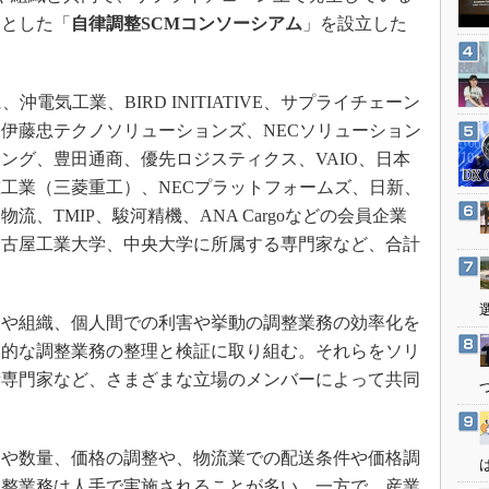
3Dプリンタ
産業オープンネット展
的とした「
自律調整SCMコンソーシアム
」を設立した
デジタルツインとCAE
S＆OP
電気工業、BIRD INITIATIVE、サプライチェーン
インダストリー4.0
伊藤忠テクノソリューションズ、NECソリューション
イノベーション
ング、豊田通商、優先ロジスティクス、VAIO、日本
製造業ビッグデータ
工業（三菱重工）、NECプラットフォームズ、日新、
メイドインジャパン
、TMIP、駿河精機、ANA Cargoなどの会員企業
名古屋工業大学、中央大学に所属する専門家など、合計
植物工場
知財マネジメント
海外生産
や組織、個人間での利害や挙動の調整業務の効率化を
グローバル設計・開発
用的な調整業務の整理と検証に取り組む。それらをソリ
術専門家など、さまざまな立場のメンバーによって共同
制御セキュリティ
新型コロナへの対応
や数量、価格の調整や、物流業での配送条件や価格調
調整業務は人手で実施されることが多い。一方で、産業