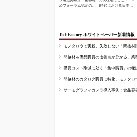
ジ製造拠点が、世界経
の現在地はどこ？ A
済フォーラム認定の先
I時代における日本の
進工場に選出
勝ち筋について
TechFactory ホワイトペーパー新着情報
モノタロウで実践、失敗しない「間接材
間接材＆備品購買の改善点が分かる、業
購買コスト削減に効く「集中購買」の秘
間接材のカタログ購買に特化、モノタロ
サーモグラフィカメラ導入事例：食品容