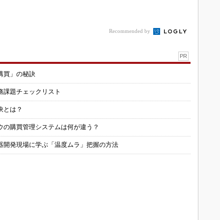
Recommended by
PR
購買」の秘訣
務課題チェックリスト
訣とは？
ウの購買管理システムは何が違う？
器開発現場に学ぶ「温度ムラ」把握の方法