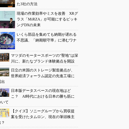
た3社の方法
現場の作業効率やミスを改善 XRグ
ラス「MiRZA」が可能にするピッキ
ングDXの未来
いくら部品を集めても納期が遅れる
不思議、「納期順守率」に潜むワナ
マツダのモータースポーツの“聖地”は深
川に、新たなブランド体験拠点を開設
日立の米国のストレージ製造拠点が、
世界経済フォーラム認定の先進工場に
選出
日本版データスペースの現在地はど
こ？ AI時代における日本の勝ち筋に
ついて
【クイズ】ソニーグループから買収提
案を受けたタムロン、現在の筆頭株主
は？