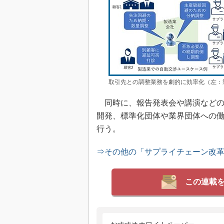
取引先との調整業務を劇的に効率化（左：製
同時に、報告発表会や講演などの
開発、標準化団体や業界団体への
行う。
⇒その他の「サプライチェーン改
この連載