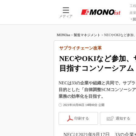
工
産
メディア
脱
つながる技術
AI×技術
MONOist
>
製造マネジメント
>
NECやOKIなど参加
つながる工場
AI×設備
つながるサービ
Physical
サプライチェーン改革
NECやOKIなど参加
目指すコンソーシアム
NECは33の企業や組織と共同で、サ
目的とした「自律調整SCMコンソーシ
業務の効率化を目指す。
2021年10月06日 14時00分 公開
印刷する
通知する
NECは2021年9月17日、33