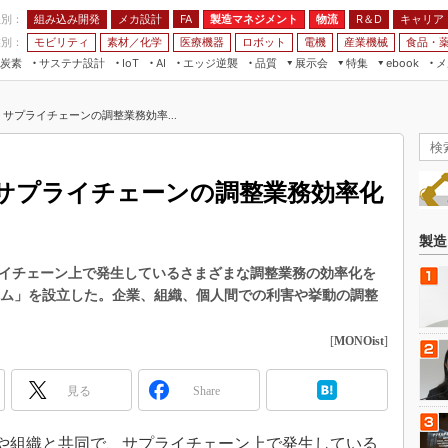
程別：
組み込み開発
メカ設計
製造マネジメント
物流
R＆D
キャリア
FA
業別：
モビリティ
素材／化学
医療機器
ロボット
電機
産業機械
食品・
炭素
サステナ設計
エッジ逆襲
品質
展示会
特集
メ
IoT
AI
ebook
伝承
組み込み開発
CEATEC
読者調査まとめ
編集後記
、サプライチェーンの調整業務効率...
JIMTOF
保全
メカ設計
つながるクルマ
組込み/エッジ コンピューティング
ス
 AI
製造マネジメント
5G
展＆IoT/5Gソリューション展
VR／AR
FA
、サプライチェーンの調整業務効率化
IIFES
モビリティ
フィールドサービス
国際ロボット展
素材／化学
FPGA
製造
ジャパンモビリティショー
組み込み画像技術
プライチェーン上で発生しているさまざまな調整業務の効率化を
TECHNO-FRONTIER
アム」を設立した。企業、組織、個人間での利害や挙動の調整
組み込みモデリング
人テク展
Windows Embedded
[
MONOist
]
スマート工場EXPO
車載ソフト開発
EdgeTech+
見る
Share
ISO26262
日本ものづくりワールド
無償設計ツール
AUTOMOTIVE WORLD
の企業や組織と共同で、サプライチェーン上で発生している