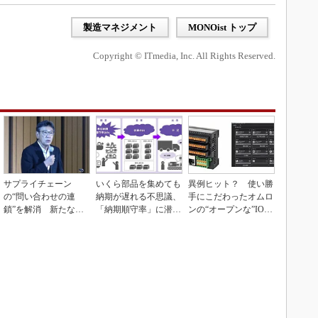
製造マネジメント
MONOist トップ
Copyright © ITmedia, Inc. All Rights Reserved.
サプライチェーン
いくら部品を集めても
異例ヒット？ 使い勝
の“問い合わせの連
納期が遅れる不思議、
手にこだわったオムロ
鎖”を解消 新たな情
「納期順守率」に潜む
ンの“オープンな”IO-L
報伝達の仕組み「CM
ワナ
inkマスター
P」