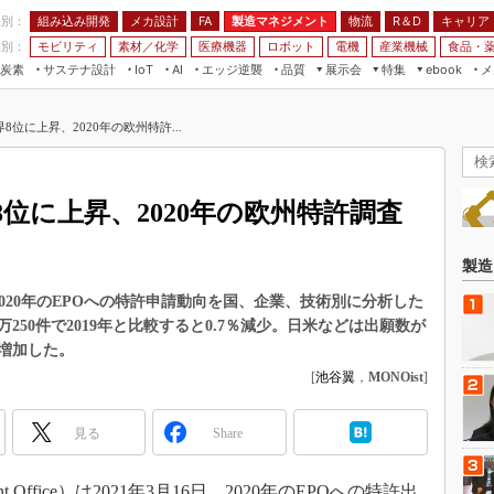
程別：
組み込み開発
メカ設計
製造マネジメント
物流
R＆D
キャリア
FA
業別：
モビリティ
素材／化学
医療機器
ロボット
電機
産業機械
食品・
炭素
サステナ設計
エッジ逆襲
品質
展示会
特集
メ
IoT
AI
ebook
伝承
組み込み開発
CEATEC
読者調査まとめ
編集後記
位に上昇、2020年の欧州特許...
JIMTOF
保全
メカ設計
つながるクルマ
組込み/エッジ コンピューティング
ス
 AI
製造マネジメント
5G
展＆IoT/5Gソリューション展
VR／AR
FA
位に上昇、2020年の欧州特許調査
IIFES
モビリティ
フィールドサービス
国際ロボット展
素材／化学
FPGA
製造
ジャパンモビリティショー
組み込み画像技術
、2020年のEPOへの特許申請動向を国、企業、技術別に分析した
TECHNO-FRONTIER
250件で2019年と比較すると0.7％減少。日米などは出願数が
組み込みモデリング
人テク展
増加した。
Windows Embedded
[
池谷翼
，
MONOist
]
スマート工場EXPO
車載ソフト開発
EdgeTech+
見る
Share
ISO26262
日本ものづくりワールド
無償設計ツール
AUTOMOTIVE WORLD
nt Office）は2021年3月16日、2020年のEPOへの特許出