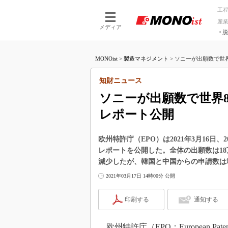
工
産
メディア
脱
つながる技術
AI×技術
MONOist
>
製造マネジメント
>
ソニーが出願数で世界8
つながる工場
AI×設備
つながるサービ
Physical
知財ニュース
ソニーが出願数で世界8
レポート公開
欧州特許庁（EPO）は2021年3月16日
レポートを公開した。全体の出願数は18万
減少したが、韓国と中国からの申請数は
2021年03月17日 14時00分 公開
印刷する
通知する
欧州特許庁（EPO：European Pate