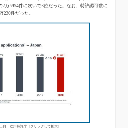
の2万5954件に次いで3位だった。なお、特許認可数に
万230件だった。
＊出典：欧州特許庁［クリックして拡大］