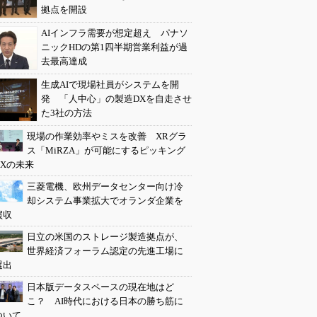
拠点を開設
AIインフラ需要が想定超え パナソ
ニックHDの第1四半期営業利益が過
去最高達成
生成AIで現場社員がシステムを開
発 「人中心」の製造DXを自走させ
た3社の方法
現場の作業効率やミスを改善 XRグラ
ス「MiRZA」が可能にするピッキング
DXの未来
三菱電機、欧州データセンター向け冷
却システム事業拡大でオランダ企業を
買収
日立の米国のストレージ製造拠点が、
世界経済フォーラム認定の先進工場に
選出
日本版データスペースの現在地はど
こ？ AI時代における日本の勝ち筋に
ついて