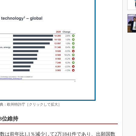
典：欧州特許庁［クリックして拡大］
3位維持
は前年比1.1％減少して2万1841件であり、出願国数