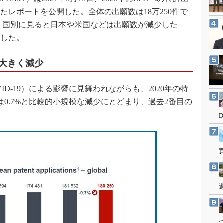
3Dプリンタ
産業オープンネット展
たレポートを公開した。全体の出願数は18万250件で
デジタルツインとCAE
した。国別に見ると日本や米国などは出願数が減少した
S＆OP
加した。
インダストリー4.0
大きく減少
イノベーション
製造業ビッグデータ
D-19）による影響に見舞われながらも、2020年の特
メイドインジャパン
らは0.7%と比較的小規模な減少にとどまり、過去2番目の
植物工場
知財マネジメント
海外生産
グローバル設計・開発
制御セキュリティ
新型コロナへの対応