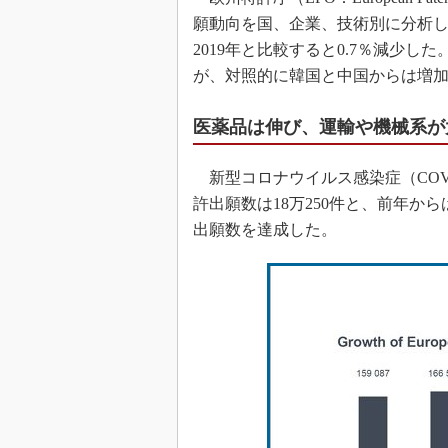
願動向を国、企業、技術別に分析し
2019年と比較すると0.7％減少
が、対照的に韓国と中国からは増
医薬品は伸び、運輸や機械系が
新型コロナウイルス感染症（COVI
許出願数は18万250件と、前年か
出願数を達成した。