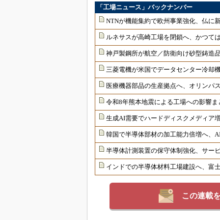
「工場ニュース」バックナンバー
NTNが機能集約で欧州事業強化、仏に
ルネサスが高崎工場を閉鎖へ、かつては
神戸製鋼所が航空／防衛向け砂型鋳造品
三菱電機が米国でデータセンター冷却
医療機器部品の生産拠点へ、オリンパ
令和8年熊本地震による工場への影響ま
生成AI需要でハードディスクメディア増
韓国で半導体部材の加工能力倍増へ、AI
半導体計測装置の保守体制強化、サー
インドでの半導体材料工場建設へ、富士
この連載