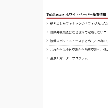
TechFactory ホワイトペーパー新着情報
動き出したファナックの「フィジカルAI
自動外観検査はなぜ現場で定着しない？
協働ロボットニュースまとめ（2025年12月
これからは全体空調から局所空調へ、低
生成AI対ラダープログラム