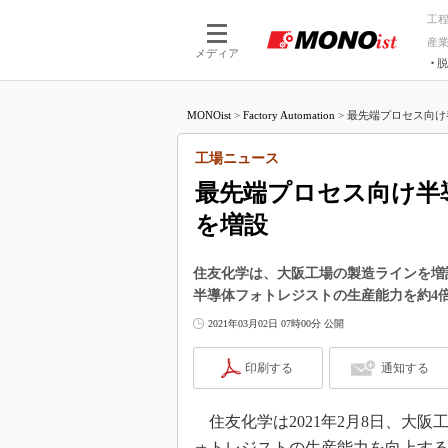
工
産
メディア
脱
つながる技術
AI×技術
MONOist
>
Factory Automation
>
最先端プロセス向け
つながる工場
AI×設備
つながるサービ
Physical
工場ニュース
最先端プロセス向け半
を増設
住友化学は、大阪工場の製造ラインを増設
半導体フォトレジストの生産能力を約4
2021年03月02日 07時00分 公開
印刷する
通知する
住友化学は2021年2月8日、大
ォトレジストの生産能力を向上する