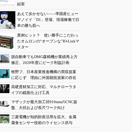
結実
あえて歩かせない――準国産ヒュー
マノイド「D1」登場、現場稼働で日
本の勝ち筋へ
異例ヒット？ 使い勝手にこだわっ
たオムロンの“オープンな”IO-Linkマ
スター
脱自動車でもDMG森精機が業績再上方
修正、2028年度にピーク利益計画
牧野フ、日本産業推進機構の買収提案
に応じず 理由に外国籍投資家の存在
高硬度材加工に対応、マルチローラタ
イプの鏡面仕上げ工具
マザックが最大加工径910mmのCNC旋
盤、大径および長尺ワーク向け
三菱電機が知的財産活用を拡大、金属
腐食センサー技術のライセンス供与