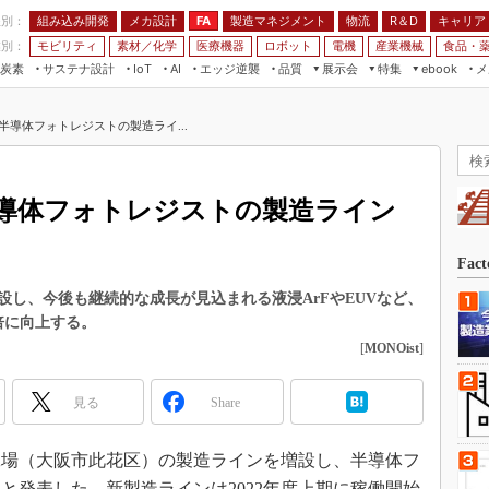
程別：
組み込み開発
メカ設計
製造マネジメント
物流
R＆D
キャリア
FA
業別：
モビリティ
素材／化学
医療機器
ロボット
電機
産業機械
食品・
炭素
サステナ設計
エッジ逆襲
品質
展示会
特集
メ
IoT
AI
ebook
伝承
組み込み開発
CEATEC
読者調査まとめ
編集後記
半導体フォトレジストの製造ライ...
JIMTOF
保全
メカ設計
つながるクルマ
組込み/エッジ コンピューティング
ス
 AI
製造マネジメント
5G
展＆IoT/5Gソリューション展
VR／AR
FA
導体フォトレジストの製造ライン
IIFES
モビリティ
フィールドサービス
国際ロボット展
素材／化学
FPGA
Fac
ジャパンモビリティショー
組み込み画像技術
し、今後も継続的な成長が見込まれる液浸ArFやEUVなど、
TECHNO-FRONTIER
倍に向上する。
組み込みモデリング
人テク展
[
MONOist
]
Windows Embedded
スマート工場EXPO
車載ソフト開発
見る
Share
EdgeTech+
ISO26262
日本ものづくりワールド
阪工場（大阪市此花区）の製造ラインを増設し、半導体フ
無償設計ツール
AUTOMOTIVE WORLD
と発表した。新製造ラインは2022年度上期に稼働開始