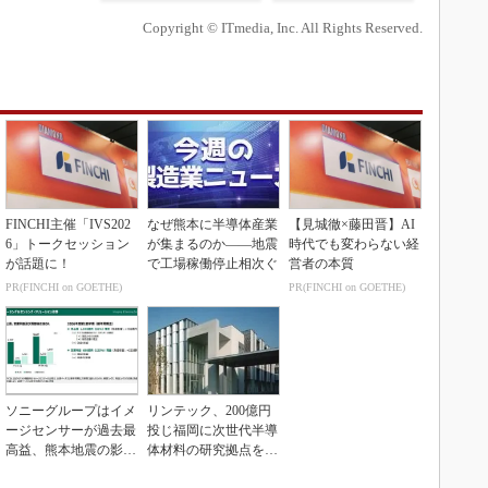
Copyright © ITmedia, Inc. All Rights Reserved.
FINCHI主催「IVS202
なぜ熊本に半導体産業
【見城徹×藤田晋】AI
6」トークセッション
が集まるのか――地震
時代でも変わらない経
が話題に！
で工場稼働停止相次ぐ
営者の本質
PR(FINCHI on GOETHE)
PR(FINCHI on GOETHE)
ソニーグループはイメ
リンテック、200億円
ージセンサーが過去最
投じ福岡に次世代半導
高益、熊本地震の影響
体材料の研究拠点を開
も限定的
設