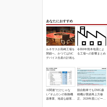
あなたにおすすめ
ルネサスが高崎工場を
令和8年熊本地震によ
閉鎖へ、かつてはSiC
る工場への影響まとめ
デバイス生産の計画も
AI関連“だけじゃな
脱自動車でもDMG森
い”オムロンの制御機
精機が業績再上方修
器事業、地道な顧客基
正、2028年度にピーク
盤強化が結実
利益計画