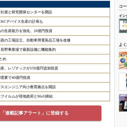
コー
新社屋と研究開発センターを開設
イン
SiCデバイス生産の計画も
の生産能力を強化、20億円投資
機器の工場設立、自動車用電装品工場を改修
よく
ス長野事業場で最新設備に機能集約
とめ
産、レゾナックが150億円追加投資
需要で40億円投資
ビスエンジニア向け教育拠点を開設
フイルムが現地政府とMoU締結
を「連載記事アラート」に登録する