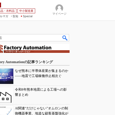
薬品・衣料品
中小製造業
マイページ
ルマガ
告知
Special
tory Automationの記事ランキング
なぜ熊本に半導体産業が集まるのか
――地震で工場稼働停止相次ぐ
令和8年熊本地震による工場への影
響まとめ
AI関連“だけじゃない”オムロンの制
御機器事業、地道な顧客基盤強化が