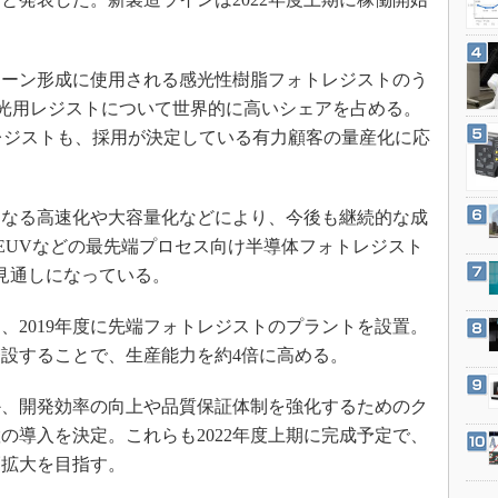
3Dプリンタ
産業オープンネット展
デジタルツインとCAE
S＆OP
ーン形成に使用される感光性樹脂フォトレジストのう
露光用レジストについて世界的に高いシェアを占める。
インダストリー4.0
レジストも、採用が決定している有力顧客の量産化に応
イノベーション
製造業ビッグデータ
メイドインジャパン
なる高速化や大容量化などにより、今後も継続的な成
やEUVなどの最先端プロセス向け半導体フォトレジスト
植物工場
見通しになっている。
知財マネジメント
海外生産
2019年度に先端フォトレジストのプラントを設置。
グローバル設計・開発
設することで、生産能力を約4倍に高める。
制御セキュリティ
か、開発効率の向上や品質保証体制を強化するためのク
新型コロナへの対応
の導入を決定。これらも2022年度上期に完成予定で、
幅拡大を目指す。