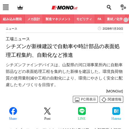
組み込み開発
メカ設計
製造マネジメント
モビリティ
FA
素材／化学
ニュース
2026年1月30日
工場ニュース
シチズンが新棟建設で自動車や時計部品の表面処
理工程集約、自動化など推進
シチズンファインデバイスは、山梨県の河口湖事業所内に自動車
部品などの表面処理工程を集約した新棟を建設した。環境負荷物
質の使用量削減や工程の自動化により、環境にやさしく安全に配
慮したモノづくりを目指す。
[MONOist]
PC用表示
関連情報
Share
Post
LINE
Hatena