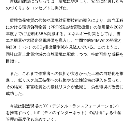
新棟の建設に当たっては「環境にやさしく、安全に配慮したも
のづくり」をコンセプトに掲げた。
環境負荷物質の代替や環境対応型技術の導入により、該当工程
における環境負荷物質（PRTR該当物質取扱量）の使用量を2027
年度までに従来比35％削減する。エネルギー対策としては、省
エネ機器や太陽光発電設備を導入し、年間で約94MWhの発電と
約38t（トン）のCO
排出量削減を見込んでいる。このように、
2
同社は富士北麓地域の自然環境に配慮しつつ、持続可能な成長を
目指す。
また、これまで作業者への負担が大きかった工程の自動化を推
進し、低リスク加工技術への転換や安全性設備の導入を図った。
その結果、有害物質との接触リスクが低減し、労働環境の改善に
成功した。
今後は製造現場のDX（デジタルトランスフォーメーション）
を推進すべく、IoT（モノのインターネット）の活用による生産
管理の高度化も進めていく。