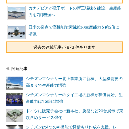
カナデビアが電子ボードの新工場棟を建設、生産能
力を7割増強へ
日米の拠点で高性能炭素繊維の生産能力を約2倍に
増強
過去の連載記事が 873 件あります
関連記事
シチズンマシナリー北上事業所に新棟、大型機需要の
高まりで生産能力増強
シチズンマシナリーのタイ工場の新棟が稼働開始、生
産能力は1.5倍に増強
ドイツに販売子会社の新本社、旋盤など20台展示で東
欧含めサービス強化
シチズンは4つのAI機能で見積もり作成を支援、レー