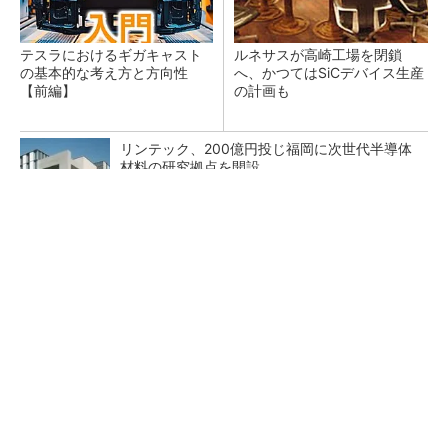
テスラにおけるギガキャスト
ルネサスが高崎工場を閉鎖
の基本的な考え方と方向性
へ、かつてはSiCデバイス生産
【前編】
の計画も
リンテック、200億円投じ福岡に次世代半導体
材料の研究拠点を開設
量産プロセスで、完璧な量産（組み立て）と検
査ができない理由
AI関連“だけじゃない”オムロンの制御機器事
業、地道な顧客基盤強化が結実