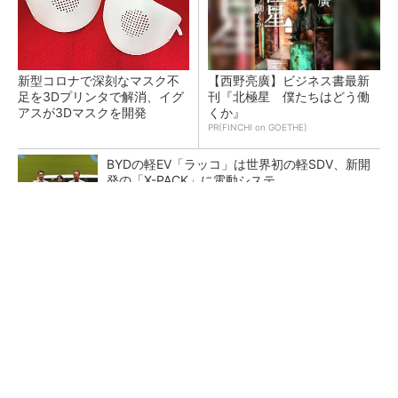
新型コロナで深刻なマスク不
【西野亮廣】ビジネス書最新
足を3Dプリンタで解消、イグ
刊『北極星 僕たちはどう働
アスが3Dマスクを開発
くか』
PR(FINCHI on GOETHE)
BYDの軽EV「ラッコ」は世界初の軽SDV、新開
発の「X-PACK」に電動システ...
ペロブスカイト太陽電池の量産に有効なイン
ク、従来比で1.5倍の性能向上
【レベル14】生成AIを味方に、3D CADを使い
こなそう！