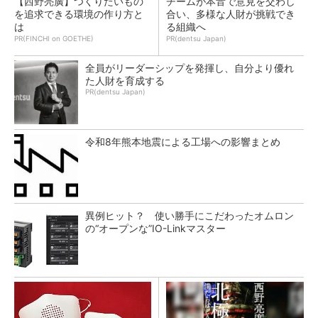
【西野亮廣】つくりたいもの
チームが本音で意見を交わし
を追求できる環境の作り方と
合い、多様な人財が挑戦でき
は
る組織へ
PR(FINCHI on GOETHE)
PR(dentsu Japan)
全員がリーダーシップを発揮し、自分より優れ
た人財を育成する
PR(dentsu Japan)
令和8年熊本地震による工場への影響まとめ
異例ヒット？ 使い勝手にこだわったオムロン
の“オープンな”IO-Linkマスター