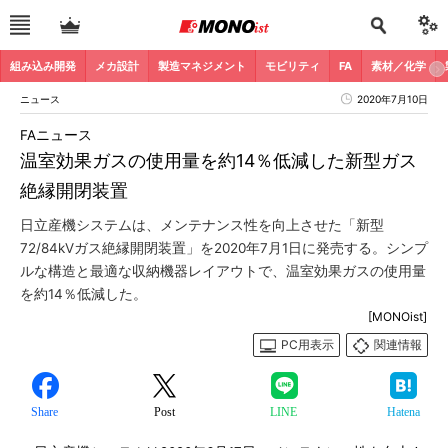
組み込み開発
メカ設計
製造マネジメント
モビリティ
FA
素材／化学
ニュース
2020年7月10日
FAニュース
温室効果ガスの使用量を約14％低減した新型ガス
絶縁開閉装置
日立産機システムは、メンテナンス性を向上させた「新型
72/84kVガス絶縁開閉装置」を2020年7月1日に発売する。シンプ
ルな構造と最適な収納機器レイアウトで、温室効果ガスの使用量
を約14％低減した。
[MONOist]
PC用表示
関連情報
Share
Post
LINE
Hatena