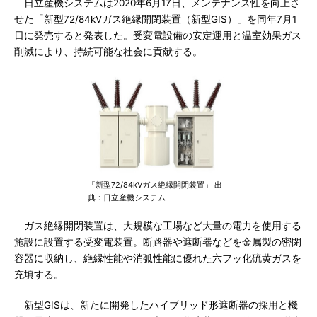
日立産機システムは2020年6月17日、メンテナンス性を向上さ
せた「新型72/84kVガス絶縁開閉装置（新型GIS）」を同年7月1
日に発売すると発表した。受変電設備の安定運用と温室効果ガス
削減により、持続可能な社会に貢献する。
「新型72/84kVガス絶縁開閉装置」 出
典：日立産機システム
ガス絶縁開閉装置は、大規模な工場など大量の電力を使用する
施設に設置する受変電装置。断路器や遮断器などを金属製の密閉
容器に収納し、絶縁性能や消弧性能に優れた六フッ化硫黄ガスを
充填する。
新型GISは、新たに開発したハイブリッド形遮断器の採用と機