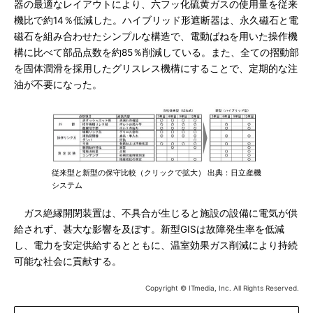
器の最適なレイアウトにより、六フッ化硫黄ガスの使用量を従来
機比で約14％低減した。ハイブリッド形遮断器は、永久磁石と電
磁石を組み合わせたシンプルな構造で、電動ばねを用いた操作機
構に比べて部品点数を約85％削減している。また、全ての摺動部
を固体潤滑を採用したグリスレス機構にすることで、定期的な注
油が不要になった。
従来型と新型の保守比較（クリックで拡大） 出典：日立産機
システム
ガス絶縁開閉装置は、不具合が生じると施設の設備に電気が供
給されず、甚大な影響を及ぼす。新型GISは故障発生率を低減
し、電力を安定供給するとともに、温室効果ガス削減により持続
可能な社会に貢献する。
Copyright © ITmedia, Inc. All Rights Reserved.