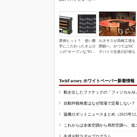
本
異例ヒット？ 使い勝
ルネサスが高崎工場を
手にこだわったオムロ
閉鎖へ、かつてはSiC
ンの“オープンな”IO-L
デバイス生産の計画も
inkマスター
TechFactory ホワイトペーパー新着情報
動き出したファナックの「フィジカルAI
自動外観検査はなぜ現場で定着しない？
協働ロボットニュースまとめ（2025年12月
これからは全体空調から局所空調へ、低
生成AI対ラダープログラム