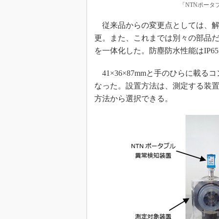
「NTNポータ
従来品からの変更点としては、解析用
更。また、これまでは別々の部品
を一体化した。防塵防水性能はIP6
41×36×87mmと手のひらに載る
なった。設置方法は、測定する装置
方法から選択できる。