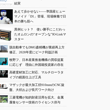
結実
あえて歩かせない――準国産ヒュー
マノイド「D1」登場、現場稼働で日
本の勝ち筋へ
異例ヒット？ 使い勝手にこだわっ
たオムロンの“オープンな”IO-Linkマ
スター
脱自動車でもDMG森精機が業績再上方
修正、2028年度にピーク利益計画
牧野フ、日本産業推進機構の買収提案
に応じず 理由に外国籍投資家の存在
高硬度材加工に対応、マルチローラタ
イプの鏡面仕上げ工具
マザックが最大加工径910mmのCNC旋
盤、大径および長尺ワーク向け
三菱電機が知的財産活用を拡大、金属
腐食センサー技術のライセンス供与