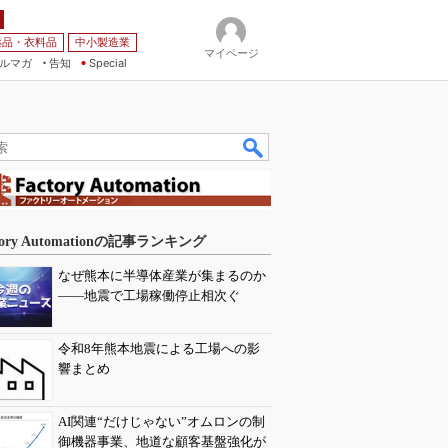
薬品・衣料品
中小製造業
マイページ
ルマガ
告知
Special
tory Automationの記事ランキング
なぜ熊本に半導体産業が集まるのか
――地震で工場稼働停止相次ぐ
令和8年熊本地震による工場への影
響まとめ
AI関連“だけじゃない”オムロンの制
御機器事業、地道な顧客基盤強化が