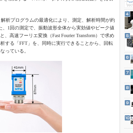
3Dプリンタ
産業オープンネット展
デジタルツインとCAE
、解析プログラムの最適化により、測定、解析時間が約
S＆OP
また、1回の測定で、振動波形全体から実効値やピーク値
インダストリー4.0
高速フーリエ変換（Fast Fourier Transform）で求め
イノベーション
析する「FFT」を、同時に実行できることから、回転
製造業ビッグデータ
となっている。
メイドインジャパン
植物工場
知財マネジメント
海外生産
グローバル設計・開発
制御セキュリティ
新型コロナへの対応