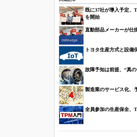
既に37社が導入予定、
を開始
直動部品メーカーが仕掛
トヨタ生産方式と設備保
故障予知は前提、“真
製造業のサービス化、
全員参加の生産保全、T