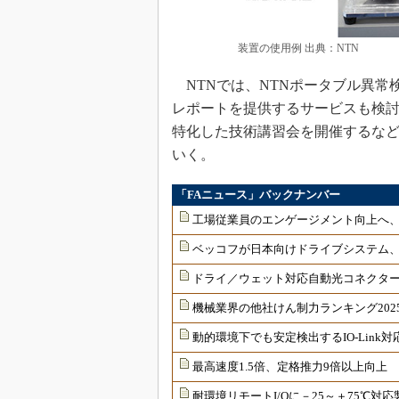
装置の使用例 出典：NTN
NTNでは、NTNポータブル異常
レポートを提供するサービスも検
特化した技術講習会を開催するな
いく。
「FAニュース」バックナンバー
工場従業員のエンゲージメント向上へ
ベッコフが日本向けドライブシステム
ドライ／ウェット対応自動光コネクター
機械業界の他社けん制力ランキング202
動的環境下でも安定検出するIO-Link
最高速度1.5倍、定格推力9倍以上向上
耐環境リモートI/Oに－25～＋75℃