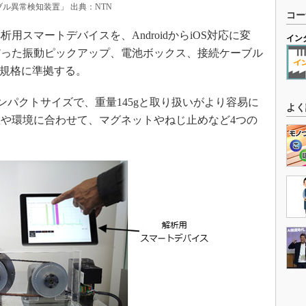
ブル異常検知装置」 出典：NTN
コー
スマートデバイスを、AndroidからiOS対応に変
イン
だった振動ピックアップ、電池ボックス、接続ケーブル
5規格に準拠する。
コンパクトサイズで、重量145gと取り扱いがより容易に
よく
や環境に合わせて、マグネットやねじ止めなど4つの