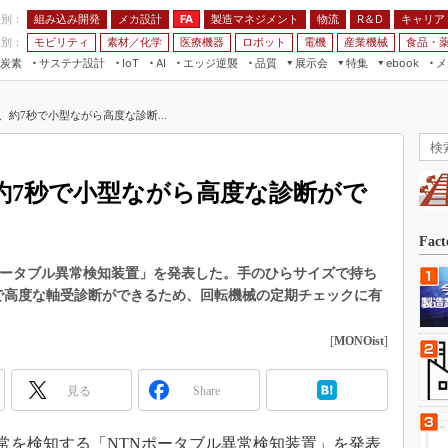
程別：
組み込み開発
メカ設計
製造マネジメント
物流
R＆D
キャリア
FA
業別：
モビリティ
素材／化学
医療機器
ロボット
電機
産業機械
食品・
炭素
サステナ設計
エッジ逆襲
品質
展示会
特集
メ
IoT
AI
ebook
伝承
組み込み開発
CEATEC
読者調査まとめ
編集後記
約7秒で小型ながら高度な診断...
JIMTOF
保全
メカ設計
つながるクルマ
組込み/エッジ コンピューティング
ス
 AI
製造マネジメント
5G
展＆IoT/5Gソリューション展
VR／AR
FA
約7秒で小型ながら高度な診断がで
IIFES
モビリティ
フィールドサービス
国際ロボット展
素材／化学
FPGA
Fac
ジャパンモビリティショー
組み込み画像技術
Nポータブル異常検知装置」を発表した。手のひらサイズで持ち
TECHNO-FRONTIER
で高度な軸受診断ができるため、回転機械の定期チェックに有
組み込みモデリング
人テク展
Windows Embedded
[
MONOist
]
スマート工場EXPO
車載ソフト開発
EdgeTech+
見る
Share
ISO26262
日本ものづくりワールド
無償設計ツール
AUTOMOTIVE WORLD
の異常を検知する「NTNポータブル異常検知装置」を発表