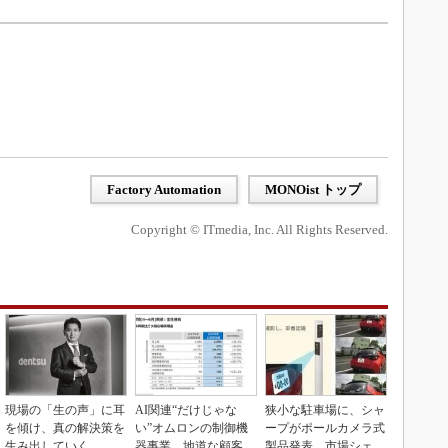
Factory Automation
MONOist トップ
Copyright © ITmedia, Inc. All Rights Reserved.
現場の「生の声」に耳
AI関連“だけじゃな
狭小な駐車場に、シャ
を傾け、真の解決策を
い”オムロンの制御機
ープがポールカメラ式
生み出していく
器事業、地道な顧客基
製品発表 市場シェア