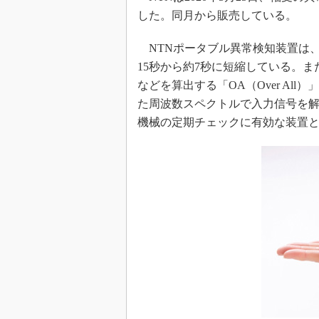
した。同月から販売している。
NTNポータブル異常検知装置は
15秒から約7秒に短縮している。
などを算出する「OA（Over All）」と、
た周波数スペクトルで入力信号を解
機械の定期チェックに有効な装置