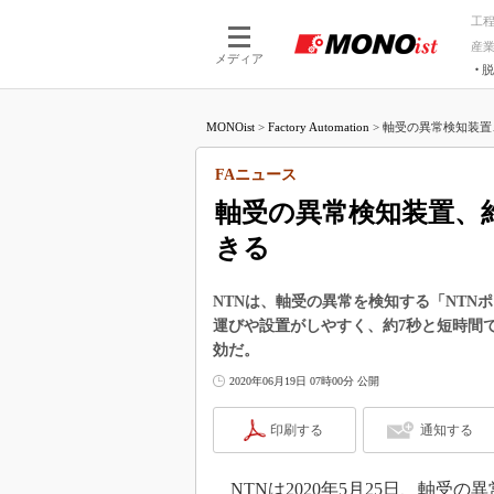
工
産
メディア
脱
つながる技術
AI×技術
MONOist
>
Factory Automation
>
軸受の異常検知装置、
つながる工場
AI×設備
つながるサービ
Physical
FAニュース
軸受の異常検知装置、
きる
NTNは、軸受の異常を検知する「NT
運びや設置がしやすく、約7秒と短時間
効だ。
2020年06月19日 07時00分 公開
印刷する
通知する
NTNは2020年5月25日、軸受