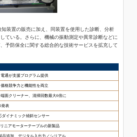
検知装置の販売に加え、同装置を使用した診断、分析
討している。さらに、機械の振動測定や異常診断などに
ど、予防保全に関する総合的な技術サービスを拡充して
、電通が支援プログラム提供
、価格競争力と機能性を両立
端面クリーナー、清掃回数最大6倍に
5発表
対応ダイナミック傾斜センサー
 リニアモーターテーブルの新製品
対応製品追加、デジタル入出力／シリアル