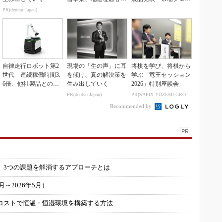
盤強化が結実
10％目指す
PR(dentsu Japan)
自律走行ロボット第2
現場の「生の声」に耳
将棋を学び、将棋から
世代 連続稼働時間3.
を傾け、真の解決策を
学ぶ「竜王セッション
6倍、他社製品との連
生み出していく
2026」特別座談会
携も可能
PR(dentsu Japan)
PR(SAPIX YOZEMI GROUP)
Recommended by
PR
」
 3つの課題を解消するアプローチとは
～2026年5月）
コストで恒温・恒湿環境を構築する方法