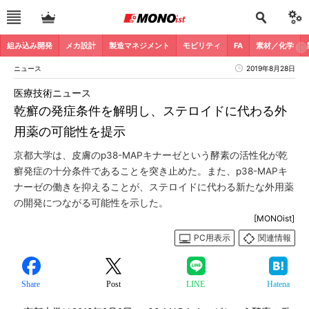
組み込み開発
メカ設計
製造マネジメント
モビリティ
FA
素材／化学
ニュース
2019年8月28日
医療技術ニュース
乾癬の発症条件を解明し、ステロイドに代わる外
用薬の可能性を提示
京都大学は、皮膚のp38-MAPキナーゼという酵素の活性化が乾
癬発症の十分条件であることを突き止めた。また、p38-MAPキ
ナーゼの働きを抑えることが、ステロイドに代わる新たな外用薬
の開発につながる可能性を示した。
[MONOist]
PC用表示
関連情報
Share
Post
LINE
Hatena