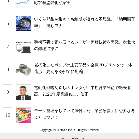
顧客基盤強化が結実
いくら部品を集めても納期が遅れる不思議、「納期順守
率」に潜むワナ
手術不要で音を届けるレーザー照射技術を開発、次世代
の難聴治療に
老朽化したポンプの主要部品を金属3Dプリンタで一体
造形、納期を3分の1に短縮
電動化戦略見直しのホンダが四半期営業利益で過去最
高、2026年度業績も上方修正
データ整理をしていて気付いた「業務改善」に必要な考
え方について
Copyright © ITmedia Inc. All Rights Reserved.