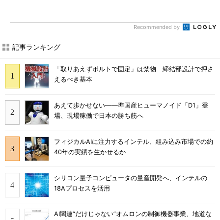
Recommended by
記事ランキング
「取りあえずボルトで固定」は禁物 締結部設計で押さ
えるべき基本
あえて歩かせない――準国産ヒューマノイド「D1」登
場、現場稼働で日本の勝ち筋へ
フィジカルAIに注力するインテル、組み込み市場での約
40年の実績を生かせるか
シリコン量子コンピュータの量産開発へ、インテルの
18Aプロセスを活用
AI関連“だけじゃない”オムロンの制御機器事業、地道な