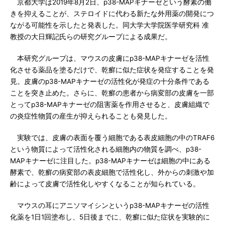
京都大学は2019年8月2日、p38-MAPキナーゼという酵素の働
きを抑えることが、ステロイドに代わる新たな外用薬の開発につ
ながる可能性を示したと発表した。同大学大学院医学研究科 准
教授の大日輝記氏らの研究グループによる成果だ。
本研究グループは、マウスの皮膚にp38-MAPキナーゼを活性
化させる薬品を塗るだけで、乾癬に似た症状を発症することを発
見。皮膚のp38-MAPキナーゼの活性化が発症の十分条件である
ことを突き止めた。さらに、乾癬の患者から病変部の皮膚を一部
とってp38-MAPキナーゼの阻害薬を作用させると、皮膚組織で
の炎症性物質の産生が抑えられることも発見した。
実験では、皮膚の表面を覆う細胞である表皮細胞の中のTRAF6
という物質によって活性化される細胞内の物質を調べ、p38-
MAPキナーゼに注目した。p38-MAPキナーゼは細胞の中にある
酵素で、乾癬の病変部の表皮細胞で活性化し、外からの刺激や加
齢によって皮膚で活性化しやすくなることが知られている。
マウスの耳にアニソマイシンというp38-MAPキナーゼの活性
化薬を1日1回塗布し、5日後までに、乾癬に似た症状を実験的に