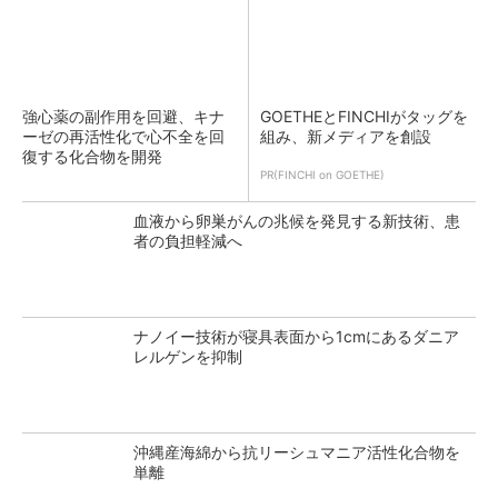
強心薬の副作用を回避、キナ
GOETHEとFINCHIがタッグを
ーゼの再活性化で心不全を回
組み、新メディアを創設
復する化合物を開発
PR(FINCHI on GOETHE)
血液から卵巣がんの兆候を発見する新技術、患
者の負担軽減へ
ナノイー技術が寝具表面から1cmにあるダニア
レルゲンを抑制
沖縄産海綿から抗リーシュマニア活性化合物を
単離