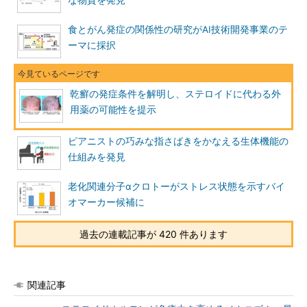
な物質を発見
食とがん発症の関係性の研究がAI技術開発事業のテ
ーマに採択
乾癬の発症条件を解明し、ステロイドに代わる外
用薬の可能性を提示
ピアニストの巧みな指さばきをかなえる生体機能の
仕組みを発見
老化関連分子αクロトーがストレス状態を示すバイ
オマーカー候補に
過去の連載記事が 420 件あります
関連記事