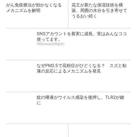
がん免疫療法が効かなくなる
花王が新たな保湿技術を構
メカニズムを解明
築、周囲の水分を引き寄せて
うるおい続く
SNSアカウントを着実に成長。実はみんなココ
使ってます。
PR(Dreaw合同会社)
なぜPM2.5で花粉症がひどくなる？ スズと粘
液の反応によるメカニズムを発見
蚊の唾液がウイルス感染を後押し、TLR2が鍵
に