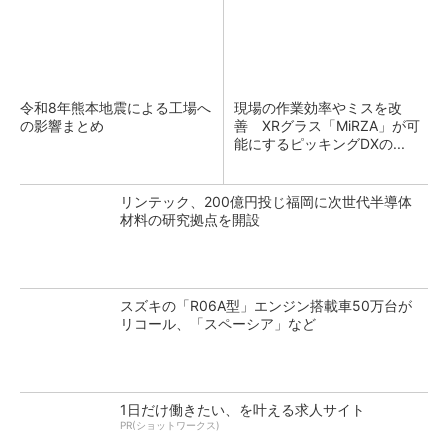
令和8年熊本地震による工場へ
現場の作業効率やミスを改
の影響まとめ
善 XRグラス「MiRZA」が可
能にするピッキングDXの...
リンテック、200億円投じ福岡に次世代半導体
材料の研究拠点を開設
スズキの「R06A型」エンジン搭載車50万台が
リコール、「スペーシア」など
1日だけ働きたい、を叶える求人サイト
PR(ショットワークス)