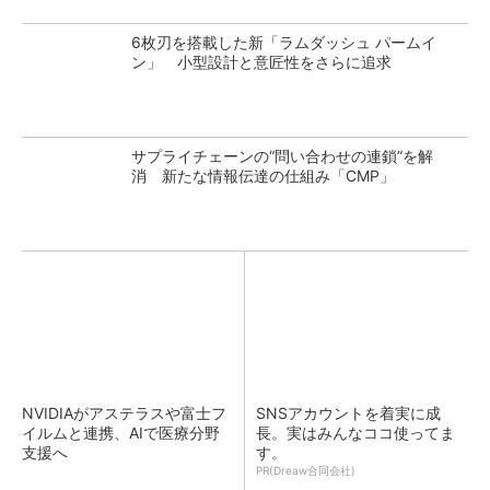
6枚刃を搭載した新「ラムダッシュ パームイ
ン」 小型設計と意匠性をさらに追求
サプライチェーンの“問い合わせの連鎖”を解
消 新たな情報伝達の仕組み「CMP」
NVIDIAがアステラスや富士フ
SNSアカウントを着実に成
イルムと連携、AIで医療分野
長。実はみんなココ使ってま
支援へ
す。
PR(Dreaw合同会社)