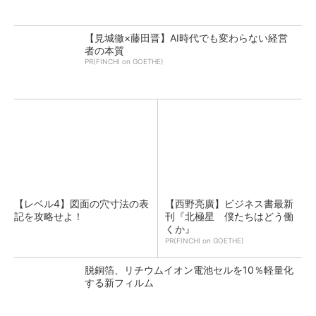
【見城徹×藤田晋】AI時代でも変わらない経営
者の本質
PR(FINCHI on GOETHE)
【レベル4】図面の穴寸法の表
【西野亮廣】ビジネス書最新
記を攻略せよ！
刊『北極星 僕たちはどう働
くか』
PR(FINCHI on GOETHE)
脱銅箔、リチウムイオン電池セルを10％軽量化
する新フィルム