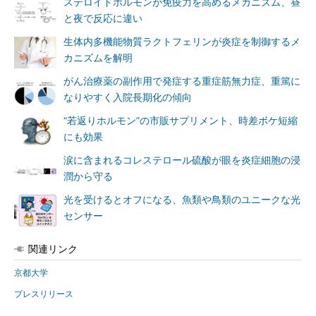
ステロイドホルモンが免疫力を高めるメカニズム、昼
と夜で反応に違い
生体内多機能物質ラクトフェリンが炎症を制御するメ
カニズムを解明
がん治療薬の副作用で発症する重症筋無力症、重篤に
なりやすく入院長期化の傾向
“若返りホルモン”の市販サプリメント、時差ボケ短縮
にも効果
涙に含まれるコレステロール硫酸が眼を炎症細胞の浸
潤から守る
光を受けるとオフになる、魚類や鳥類のユニークな光
センサー
関連リンク
京都大学
プレスリリース