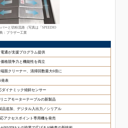
バーと切粉流路（写真は「SPEEDIO
 出典：ブラザー工業
、電通が支援プログラム提供
、価格競争力と機能性を両立
端面クリーナー、清掃回数最大6倍に
5発表
対応ダイナミック傾斜センサー
 リニアモーターテーブルの新製品
対応製品追加、デジタル入出力／シリアル
6対応アクセスポイント専用機を発売
NVIDIAとの協業で広げるAI検査の新技術