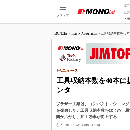
工
産
メディア
脱
つながる技術
AI×技術
MONOist
>
Factory Automation
>
工具収納本数を40本
つながる工場
AI×設備
つながるサービ
Physical
FAニュース
工具収納本数を40本
ンタ
ブラザー工業は、コンパクトマシニングセンタ
を発表した。工具収納本数をはじめ、最
囲が広がり、加工効率が向上する。
2018年11月05日 07時00分 公開