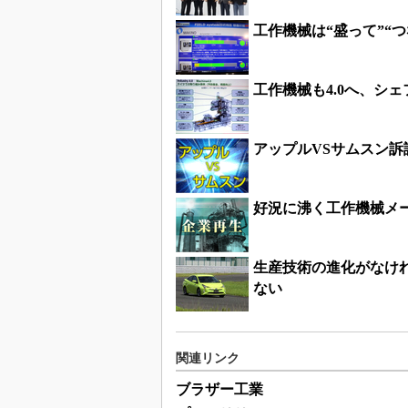
工作機械は“盛って”“つ
工作機械も4.0へ、シ
アップルVSサムスン
好況に沸く工作機械メー
生産技術の進化がなけ
ない
関連リンク
ブラザー工業