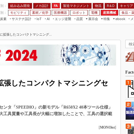
程別：
組み込み開発
メカ設計
製造マネジメント
物流
R＆D
キャリア
FA
業別：
モビリティ
素材／化学
医療機器
ロボット
電機
産業機械
食品・
炭素
サステナ設計
エッジ逆襲
品質
展示会
特集
メ
IoT
AI
ebook
伝承
組み込み開発
CEATEC
読者調査まとめ
編集後記
に拡張したコンパクトマシニング...
JIMTOF
保全
メカ設計
つながるクルマ
組込み/エッジ コンピューティング
ス
 AI
製造マネジメント
5G
展＆IoT/5Gソリューション展
VR／AR
FA
IIFES
モビリティ
フィールドサービス
国際ロボット展
素材／化学
FPGA
Fac
ジャパンモビリティショー
組み込み画像技術
に拡張したコンパクトマシニングセ
TECHNO-FRONTIER
組み込みモデリング
人テク展
Windows Embedded
スマート工場EXPO
「SPEEDIO」の新モデル「R650X2 40本ツール仕様」
車載ソフト開発
EdgeTech+
大工具質量や工具長が大幅に増加したことで、工具の選択範
ISO26262
日本ものづくりワールド
無償設計ツール
[
MONOist
]
AUTOMOTIVE WORLD