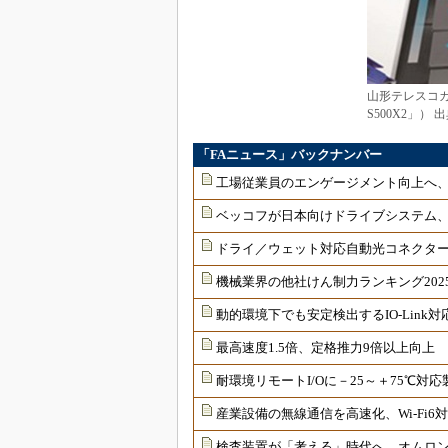
山形テレスコカ
S500X2」）
「FAニュース」バックナンバー
工場従業員のエンゲージメント向上へ
ベッコフが日本向けドライブシステム
ドライ／ウェット対応自動光コネクター
機械業界の他社けん制力ランキング202
動的環境下でも安定検出するIO-Link
最高速度1.5倍、定格推力9倍以上向上
耐環境リモートI/Oに－25～＋75℃
産業設備の無線通信を高速化、Wi-Fi
検査装置が「考える」時代へ オムロンが