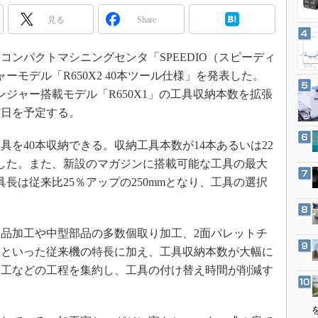
3Dプリンタ
産業オープンネット展
見る
Share
デジタルツインとCAE
S＆OP
、コンパクトマシニングセンタ「SPEEDIO（スピーディ
インダストリー4.0
ーモデル「R650X2 40本ツール仕様」を発表した。
イノベーション
ェンジャー搭載モデル「R650X1」の工具収納本数を拡張
7日を予定する。
製造業ビッグデータ
メイドインジャパン
を40本収納できる。収納工具本数が14本あるいは22
植物工場
した。また、新設のマガジンに搭載可能な工具の最大
知財マネジメント
具長は従来比25％アップの250mmとなり、工具の選択
海外生産
グローバル設計・開発
品加工や中型部品の多数個取り加工、2面パレットチ
制御セキュリティ
工といった従来機の特長に加え、工具収納本数が大幅に
新型コロナへの対応
加工などの工程を集約し、工具の付け替え時間が削減す