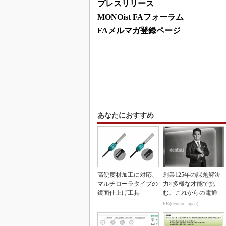
プレスリリース
MONOist FAフォーラム
FAメルマガ登録ページ
あなたにおすすめ
高硬度材加工に対応、
創業125年の課題解決
マルチローラタイプの
力×多様な才能で挑
鏡面仕上げ工具
む、これからの電通
PR(dentsu Japan)