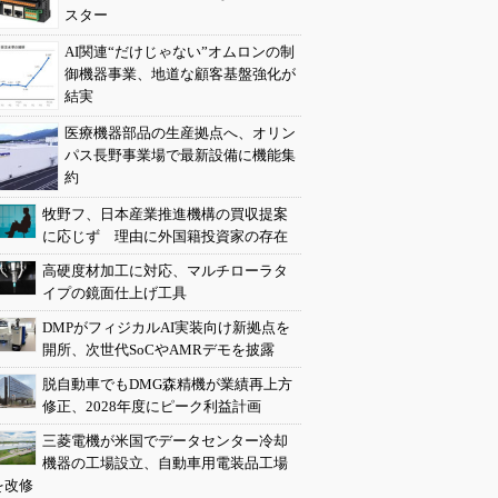
スター
AI関連“だけじゃない”オムロンの制
御機器事業、地道な顧客基盤強化が
結実
医療機器部品の生産拠点へ、オリン
パス長野事業場で最新設備に機能集
約
牧野フ、日本産業推進機構の買収提案
に応じず 理由に外国籍投資家の存在
高硬度材加工に対応、マルチローラタ
イプの鏡面仕上げ工具
DMPがフィジカルAI実装向け新拠点を
開所、次世代SoCやAMRデモを披露
脱自動車でもDMG森精機が業績再上方
修正、2028年度にピーク利益計画
三菱電機が米国でデータセンター冷却
機器の工場設立、自動車用電装品工場
を改修