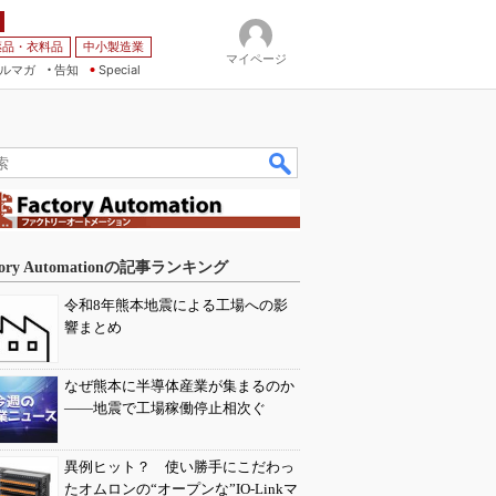
薬品・衣料品
中小製造業
マイページ
ルマガ
告知
Special
tory Automationの記事ランキング
令和8年熊本地震による工場への影
響まとめ
なぜ熊本に半導体産業が集まるのか
――地震で工場稼働停止相次ぐ
異例ヒット？ 使い勝手にこだわっ
たオムロンの“オープンな”IO-Linkマ