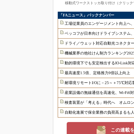
移動式ワークストッカ取り付け（クリック
「FAニュース」バックナンバー
工場従業員のエンゲージメント向上へ
ベッコフが日本向けドライブシステム
ドライ／ウェット対応自動光コネクター
機械業界の他社けん制力ランキング202
動的環境下でも安定検出するIO-Link
最高速度1.5倍、定格推力9倍以上向上
耐環境リモートI/Oに－25～＋75℃
産業設備の無線通信を高速化、Wi-Fi
検査装置が「考える」時代へ オムロンが
自動化進展で保全業務の負荷高まるも
この連載