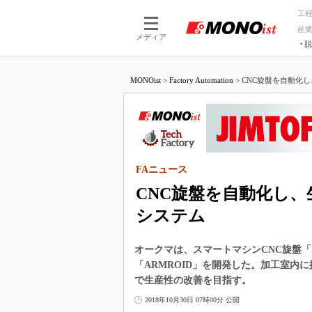
工
産
メディア
脱
つながる技術
AI×技術
MONOist
>
Factory Automation
>
CNC旋盤を自動化し
つながる工場
AI×設備
つながるサービ
Physical
FAニュース
CNC旋盤を自動化し
システム
オークマは、スマートマシンCNC旋盤「LB
「ARMROID」を開発した。加工室内
で生産性の改善を目指す。
2018年10月30日 07時00分 公開