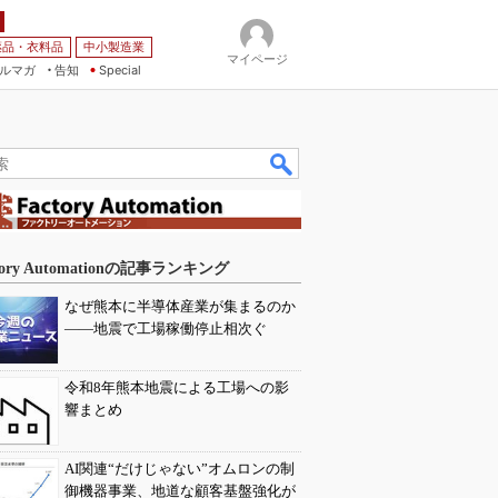
薬品・衣料品
中小製造業
マイページ
ルマガ
告知
Special
tory Automationの記事ランキング
なぜ熊本に半導体産業が集まるのか
――地震で工場稼働停止相次ぐ
令和8年熊本地震による工場への影
響まとめ
AI関連“だけじゃない”オムロンの制
御機器事業、地道な顧客基盤強化が