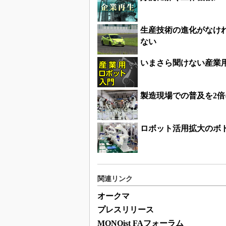
生産技術の進化がなけ
ない
いまさら聞けない産業
製造現場での普及を2
ロボット活用拡大のボ
関連リンク
オークマ
プレスリリース
MONOist FAフォーラム