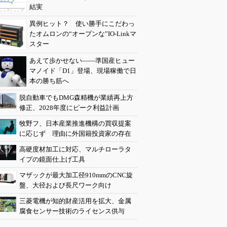
結実
異例ヒット？ 使い勝手にこだわっ
たオムロンの“オープンな”IO-Linkマ
スター
あえて歩かせない――準国産ヒュー
マノイド「D1」登場、現場稼働で日
本の勝ち筋へ
脱自動車でもDMG森精機が業績再上方
修正、2028年度にピーク利益計画
牧野フ、日本産業推進機構の買収提案
に応じず 理由に外国籍投資家の存在
高硬度材加工に対応、マルチローラタ
イプの鏡面仕上げ工具
マザックが最大加工径910mmのCNC旋
盤、大径および長尺ワーク向け
三菱電機が知的財産活用を拡大、金属
腐食センサー技術のライセンス供与