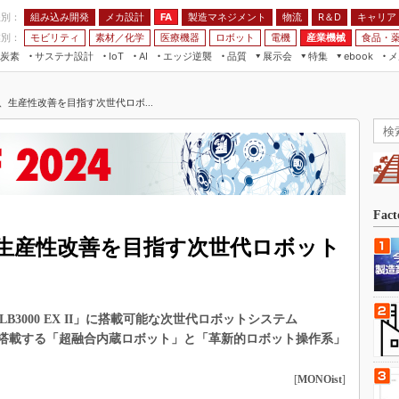
程別：
組み込み開発
メカ設計
製造マネジメント
物流
R＆D
キャリア
FA
業別：
モビリティ
素材／化学
医療機器
ロボット
電機
産業機械
食品・
炭素
サステナ設計
エッジ逆襲
品質
展示会
特集
メ
IoT
AI
ebook
伝承
組み込み開発
CEATEC
読者調査まとめ
編集後記
、生産性改善を目指す次世代ロボ...
JIMTOF
保全
メカ設計
つながるクルマ
組込み/エッジ コンピューティング
ス
 AI
製造マネジメント
5G
展＆IoT/5Gソリューション展
VR／AR
FA
IIFES
モビリティ
フィールドサービス
国際ロボット展
素材／化学
FPGA
Fac
ジャパンモビリティショー
組み込み画像技術
、生産性改善を目指す次世代ロボット
TECHNO-FRONTIER
組み込みモデリング
人テク展
Windows Embedded
スマート工場EXPO
3000 EX II」に搭載可能な次世代ロボットシステム
車載ソフト開発
EdgeTech+
に搭載する「超融合内蔵ロボット」と「革新的ロボット操作系」
ISO26262
日本ものづくりワールド
無償設計ツール
[
MONOist
]
AUTOMOTIVE WORLD