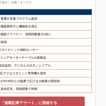
で拡大） 出典：オークマ
、電通が支援プログラム提供
、価格競争力と機能性を両立
端面クリーナー、清掃回数最大6倍に
5発表
対応ダイナミック傾斜センサー
 リニアモーターテーブルの新製品
対応製品追加、デジタル入出力／シリアル
6対応アクセスポイント専用機を発売
NVIDIAとの協業で広げるAI検査の新技術
人員未拡充、実態調査で判明
を「連載記事アラート」に登録する