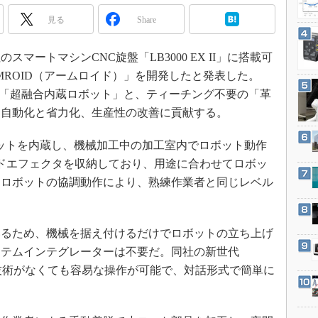
3Dプリンタ
産業オープンネット展
見る
Share
デジタルツインとCAE
S＆OP
のスマートマシンCNC旋盤「LB3000 EX II」に搭載可
インダストリー4.0
MROID（アームロイド）」を開発したと発表した。
イノベーション
搭載する「超融合内蔵ロボット」と、ティーチング不要の「革
、自動化と省力化、生産性の改善に貢献する。
製造業ビッグデータ
メイドインジャパン
ットを内蔵し、機械加工中の加工室内でロボット動作
植物工場
ドエフェクタを収納しており、用途に合わせてロボッ
知財マネジメント
とロボットの協調動作により、熟練作業者と同じレベル
海外生産
グローバル設計・開発
るため、機械を据え付けるだけでロボットの立ち上げ
制御セキュリティ
ステムインテグレーターは不要だ。同社の新世代
新型コロナへの対応
、専門技術がなくても容易な操作が可能で、対話形式で簡単に