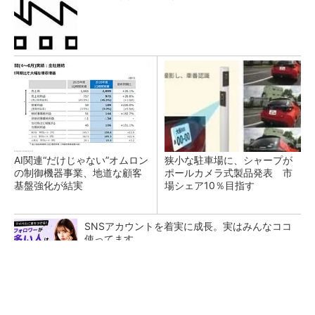
AI関連“だけじゃない”オムロン
狭小な駐車場に、シャープが
の制御機器事業、地道な顧客
ポールカメラ式製品発表 市
基盤強化が結実
場シェア10％目指す
SNSアカウントを着実に成長。実はみんなココ
使ってます。
PR(Dreaw合同会社)
異例ヒット？ 使い勝手にこだわったオムロン
の“オープンな”IO-Linkマスター