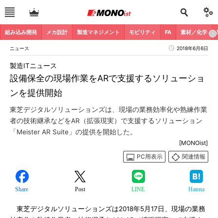
組み込み開発
メカ設計
製造マネジメント
モビリティ
FA
素材／化学
ニュース
2018年6月6日
製造ITニュース
設備保全の現場作業をARで支援するソリューショ
ンを提供開始
東芝デジタルソリューションズは、現場の業務効率化や熟練作業
者の技術継承などをAR（拡張現実）で支援するソリューション
「Meister AR Suite」の提供を開始した。
[MONOist]
PC用表示
関連情報
Share
Post
LINE
Hatena
東芝デジタルソリューションズは2018年5月17日、現場の業務