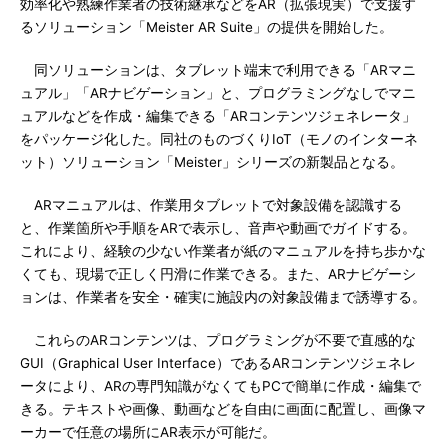
効率化や熟練作業者の技術継承などをAR（拡張現実）で支援す
るソリューション「Meister AR Suite」の提供を開始した。
同ソリューションは、タブレット端末で利用できる「ARマニ
ュアル」「ARナビゲーション」と、プログラミングなしでマニ
ュアルなどを作成・編集できる「ARコンテンツジェネレータ」
をパッケージ化した。同社のものづくりIoT（モノのインターネ
ット）ソリューション「Meister」シリーズの新製品となる。
ARマニュアルは、作業用タブレットで対象設備を認識する
と、作業箇所や手順をARで表示し、音声や動画でガイドする。
これにより、経験の少ない作業者が紙のマニュアルを持ち歩かな
くても、現場で正しく円滑に作業できる。また、ARナビゲーシ
ョンは、作業者を安全・確実に施設内の対象設備まで誘導する。
これらのARコンテンツは、プログラミングが不要で直感的な
GUI（Graphical User Interface）であるARコンテンツジェネレ
ータにより、ARの専門知識がなくてもPCで簡単に作成・編集で
きる。テキストや画像、動画などを自由に画面に配置し、画像マ
ーカーで任意の場所にAR表示が可能だ。