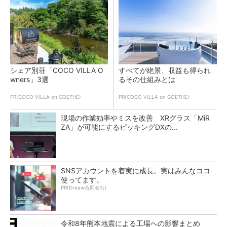
シェア別荘「COCO VILLA O
すべてが絶景、収益も得られ
wners」3選
るその仕組みとは
PR(COCO VILLA on GOETHE)
PR(COCO VILLA on GOETHE)
現場の作業効率やミスを改善 XRグラス「MiR
ZA」が可能にするピッキングDXの...
SNSアカウントを着実に成長。実はみんなココ
使ってます。
PR(Dreaw合同会社)
令和8年熊本地震による工場への影響まとめ