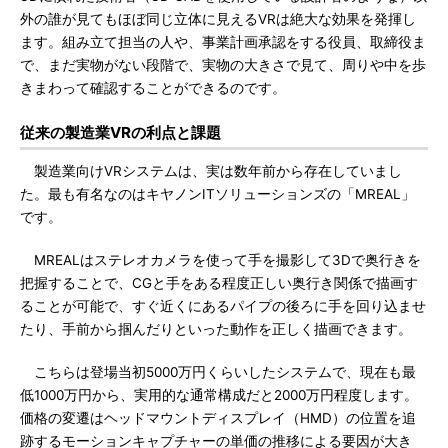
外の誰が見てもほぼ同じ立体に見えるVRは絶大な効果を発揮し
ます。組み立て担当の人や、事業計画承認をする役員、取締役ま
で、まだ実物がない段階で、実物の大きさで見て、周りや中を歩
きまわって確認することができるのです。
従来の製造業VRの利点と課題
製造業向けVRシステムは、実は数年前から存在していまし
た。最も有名なのはキヤノンITソリューションズの「MREAL」
です。
MREALはステレオカメラを使って手を撮影して3Dで奥行きを
把握することで、CGと手をある程度正しい奥行き関係で描画す
ることが可能で、すぐ近くにあるパイプの後ろに手を回り込ませ
たり、手前から掴んだりといった動作を正しく描画できます。
こちらは登場当初5000万円くらいしたシステムで、現在も最
低1000万円から、実用的な通常構成だと2000万円程度します。
価格の変遷はヘッドマウントディスプレイ（HMD）の位置を追
跡するモーションキャプチャーの単価の推移による要因が大き