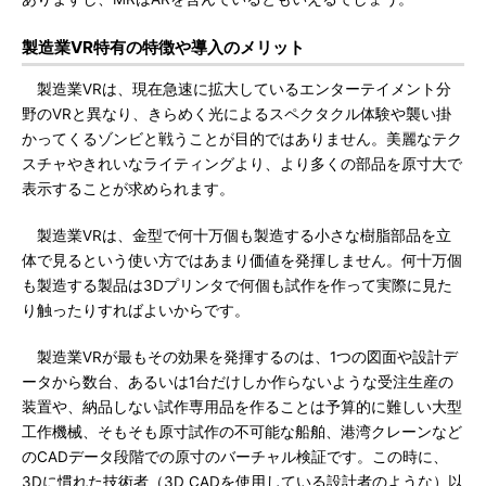
製造業VR特有の特徴や導入のメリット
製造業VRは、現在急速に拡大しているエンターテイメント分
野のVRと異なり、きらめく光によるスペクタクル体験や襲い掛
かってくるゾンビと戦うことが目的ではありません。美麗なテク
スチャやきれいなライティングより、より多くの部品を原寸大で
表示することが求められます。
製造業VRは、金型で何十万個も製造する小さな樹脂部品を立
体で見るという使い方ではあまり価値を発揮しません。何十万個
も製造する製品は3Dプリンタで何個も試作を作って実際に見た
り触ったりすればよいからです。
製造業VRが最もその効果を発揮するのは、1つの図面や設計デ
ータから数台、あるいは1台だけしか作らないような受注生産の
装置や、納品しない試作専用品を作ることは予算的に難しい大型
工作機械、そもそも原寸試作の不可能な船舶、港湾クレーンなど
のCADデータ段階での原寸のバーチャル検証です。この時に、
3Dに慣れた技術者（3D CADを使用している設計者のような）以