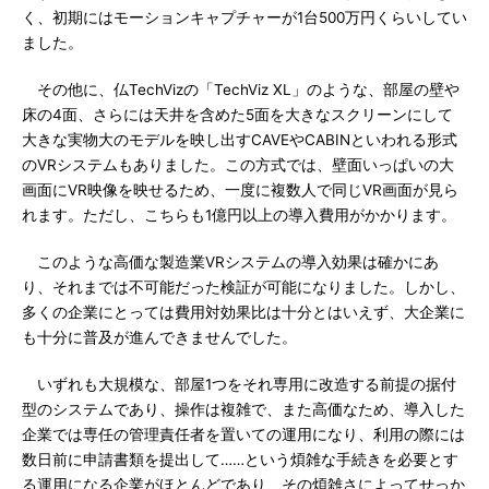
く、初期にはモーションキャプチャーが1台500万円くらいしてい
ました。
その他に、仏TechVizの「TechViz XL」のような、部屋の壁や
床の4面、さらには天井を含めた5面を大きなスクリーンにして
大きな実物大のモデルを映し出すCAVEやCABINといわれる形式
のVRシステムもありました。この方式では、壁面いっぱいの大
画面にVR映像を映せるため、一度に複数人で同じVR画面が見ら
れます。ただし、こちらも1億円以上の導入費用がかかります。
このような高価な製造業VRシステムの導入効果は確かにあ
り、それまでは不可能だった検証が可能になりました。しかし、
多くの企業にとっては費用対効果比は十分とはいえず、大企業に
も十分に普及が進んできませんでした。
いずれも大規模な、部屋1つをそれ専用に改造する前提の据付
型のシステムであり、操作は複雑で、また高価なため、導入した
企業では専任の管理責任者を置いての運用になり、利用の際には
数日前に申請書類を提出して……という煩雑な手続きを必要とす
る運用になる企業がほとんどであり、その煩雑さによってせっか