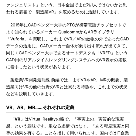
ァンジェリスト」という、日本全国でまだ私1人ではないかと思
われる肩書で「製造業VR」を広めるために活動しています。
2015年にCADベンダー大手のPTCが携帯電話チップセットで
よく知られているメーカー QualcommからARライブラリ
「Vuforia」を買収し、これまでVR／ARの蚊帳の外であったCAD
データの活用に、CADメーカー自体が乗り出す流れが出てきて、
同じくCADベンダー大手であるオートデスクも「VRED」という
CAD用のリアルタイムレンダリングシステムへのVR表示の搭載
に着手したという状況があります。
製造業VR開発最前線 前編では、まずVRやAR、MRの概要、製
造業向けVRの他の分野のVRとは異なる特徴や、これまでの状況
などを説明していきます。
VR、AR、MR……それぞれの定義
「VR」
はVirtual Realityの略で、「事実上の、実質的な現実
感」という意味です。単なる虚構ではなく、「ある程度現実と同
等の効果を有する」ことを指して用いられます。国内ではIT企業