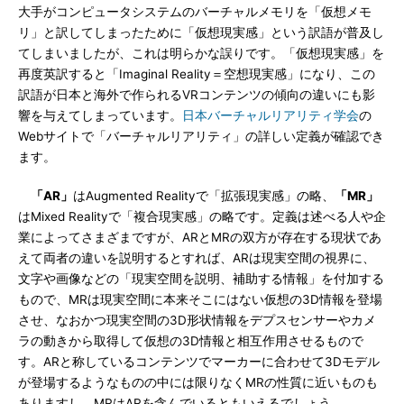
大手がコンピュータシステムのバーチャルメモリを「仮想メモ
リ」と訳してしまったために「仮想現実感」という訳語が普及し
てしまいましたが、これは明らかな誤りです。「仮想現実感」を
再度英訳すると「Imaginal Reality＝空想現実感」になり、この
訳語が日本と海外で作られるVRコンテンツの傾向の違いにも影
響を与えてしまっています。
日本バーチャルリアリティ学会
の
Webサイトで「バーチャルリアリティ」の詳しい定義が確認でき
ます。
「AR」
はAugmented Realityで「拡張現実感」の略、
「MR」
はMixed Realityで「複合現実感」の略です。定義は述べる人や企
業によってさまざまですが、ARとMRの双方が存在する現状であ
えて両者の違いを説明するとすれば、ARは現実空間の視界に、
文字や画像などの「現実空間を説明、補助する情報」を付加する
もので、MRは現実空間に本来そこにはない仮想の3D情報を登場
させ、なおかつ現実空間の3D形状情報をデプスセンサーやカメ
ラの動きから取得して仮想の3D情報と相互作用させるもので
す。ARと称しているコンテンツでマーカーに合わせて3Dモデル
が登場するようなものの中には限りなくMRの性質に近いものも
ありますし、MRはARを含んでいるともいえるでしょう。