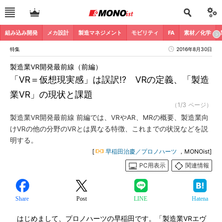
組み込み開発
メカ設計
製造マネジメント
モビリティ
FA
素材／化学
特集
2016年8月30日
製造業VR開発最前線（前編）
「VR＝仮想現実感」は誤訳!? VRの定義、「製造
業VR」の現状と課題
（1/3 ページ）
製造業VR開発最前線 前編では、VRやAR、MRの概要、製造業向
けVRの他の分野のVRとは異なる特徴、これまでの状況などを説
明する。
[
早稲田治慶／プロノハーツ
，MONOist]
PC用表示
関連情報
Share
Post
LINE
Hatena
はじめまして、プロノハーツの早稲田です。「製造業VRエヴ