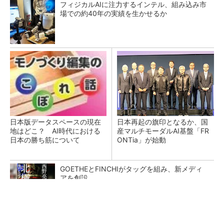
フィジカルAIに注力するインテル、組み込み市
場での約40年の実績を生かせるか
日本版データスペースの現在
日本再起の旗印となるか、国
地はどこ？ AI時代における
産マルチモーダルAI基盤「FR
日本の勝ち筋について
ONTia」が始動
GOETHEとFINCHIがタッグを組み、新メディ
アを創設
PR(FINCHI on GOETHE)
異例ヒット？ 使い勝手にこだわったオムロン