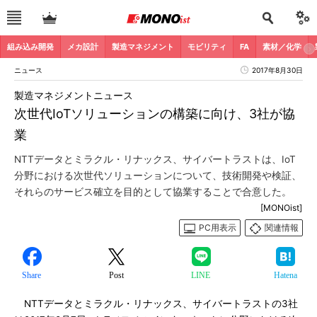
組み込み開発
メカ設計
製造マネジメント
モビリティ
FA
素材／化学
ニュース
2017年8月30日
製造マネジメントニュース
次世代IoTソリューションの構築に向け、3社が協
業
NTTデータとミラクル・リナックス、サイバートラストは、IoT
分野における次世代ソリューションについて、技術開発や検証、
それらのサービス確立を目的として協業することで合意した。
[MONOist]
PC用表示
関連情報
Share
Post
LINE
Hatena
NTTデータとミラクル・リナックス、サイバートラストの3社