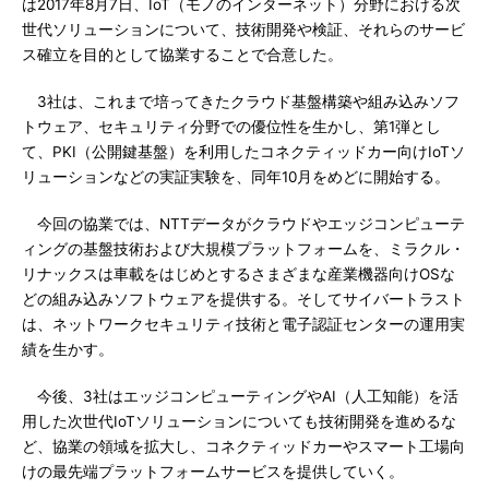
は2017年8月7日、IoT（モノのインターネット）分野における次
世代ソリューションについて、技術開発や検証、それらのサービ
ス確立を目的として協業することで合意した。
3社は、これまで培ってきたクラウド基盤構築や組み込みソフ
トウェア、セキュリティ分野での優位性を生かし、第1弾とし
て、PKI（公開鍵基盤）を利用したコネクティッドカー向けIoTソ
リューションなどの実証実験を、同年10月をめどに開始する。
今回の協業では、NTTデータがクラウドやエッジコンピューテ
ィングの基盤技術および大規模プラットフォームを、ミラクル・
リナックスは車載をはじめとするさまざまな産業機器向けOSな
どの組み込みソフトウェアを提供する。そしてサイバートラスト
は、ネットワークセキュリティ技術と電子認証センターの運用実
績を生かす。
今後、3社はエッジコンピューティングやAI（人工知能）を活
用した次世代IoTソリューションについても技術開発を進めるな
ど、協業の領域を拡大し、コネクティッドカーやスマート工場向
けの最先端プラットフォームサービスを提供していく。