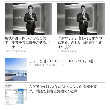
現状を疑い問いかける姿勢
「さすが」と言われる驚きや
で、事業を共に成長させるパ
感動を。新しい価値を生む電
ートナーへ
通の挑戦
PR(dentsu Japan)
PR(dentsu Japan)
シェア別荘「COCO VILLA Owners」3選
PR(COCO VILLA on GOETHE)
AI関連“だけじゃない”オムロンの制御機器事
業、地道な顧客基盤強化が結実