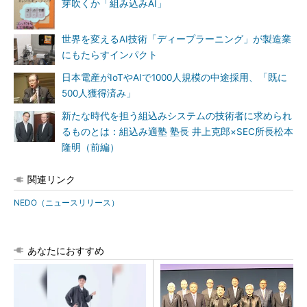
芽吹くか「組み込みAI」
世界を変えるAI技術「ディープラーニング」が製造業
にもたらすインパクト
日本電産がIoTやAIで1000人規模の中途採用、「既に
500人獲得済み」
新たな時代を担う組込みシステムの技術者に求められ
るものとは：組込み適塾 塾長 井上克郎×SEC所長松本
隆明（前編）
関連リンク
NEDO（ニュースリリース）
あなたにおすすめ