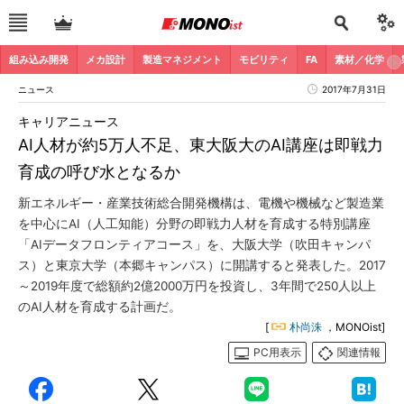
組み込み開発
メカ設計
製造マネジメント
モビリティ
FA
素材／化学
ニュース
2017年7月31日
キャリアニュース
AI人材が約5万人不足、東大阪大のAI講座は即戦力
育成の呼び水となるか
新エネルギー・産業技術総合開発機構は、電機や機械など製造業
を中心にAI（人工知能）分野の即戦力人材を育成する特別講座
「AIデータフロンティアコース」を、大阪大学（吹田キャンパ
ス）と東京大学（本郷キャンパス）に開講すると発表した。2017
～2019年度で総額約2億2000万円を投資し、3年間で250人以上
のAI人材を育成する計画だ。
[
朴尚洙
，MONOist]
PC用表示
関連情報