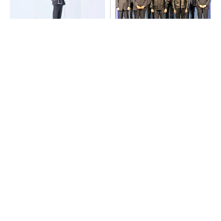
【西野亮廣】つくりたいもの
日本再起の旗印となるか、国
を追求できる環境の作り方と
産マルチモーダルAI基盤「FR
は
ONTia」が始動
PR(FINCHI on GOETHE)
全員がリーダーシップを発揮し、自分より優れ
た人財を育成する
PR(dentsu Japan)
【レベル14】生成AIを味方に、3D CADを使い
こなそう！
全員がリーダーシップを発揮し、自分より優れ
た人財を育成する
PR(dentsu Japan)