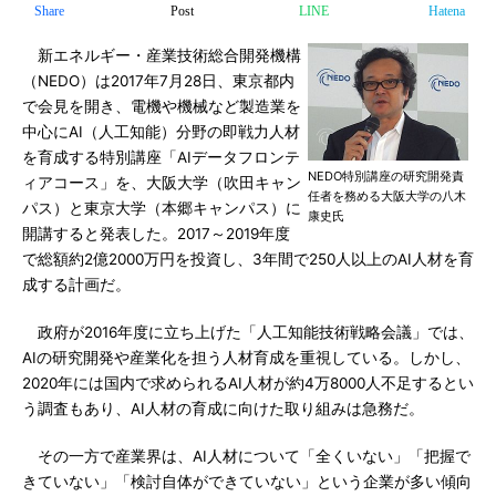
Share
Post
LINE
Hatena
新エネルギー・産業技術総合開発機構
（NEDO）は2017年7月28日、東京都内
で会見を開き、電機や機械など製造業を
中心にAI（人工知能）分野の即戦力人材
を育成する特別講座「AIデータフロンテ
NEDO特別講座の研究開発責
ィアコース」を、大阪大学（吹田キャン
任者を務める大阪大学の八木
パス）と東京大学（本郷キャンパス）に
康史氏
開講すると発表した。2017～2019年度
で総額約2億2000万円を投資し、3年間で250人以上のAI人材を育
成する計画だ。
政府が2016年度に立ち上げた「人工知能技術戦略会議」では、
AIの研究開発や産業化を担う人材育成を重視している。しかし、
2020年には国内で求められるAI人材が約4万8000人不足するとい
う調査もあり、AI人材の育成に向けた取り組みは急務だ。
その一方で産業界は、AI人材について「全くいない」「把握で
きていない」「検討自体ができていない」という企業が多い傾向