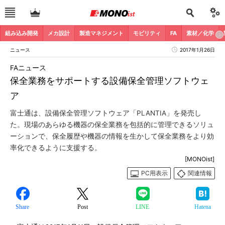
組み込み開発
メカ設計
製造マネジメント
モビリティ
FA
素材／化学
ニュース
2017年1月26日
FAニュース
保全業務をサポートする設備保全管理ソフトウェ
ア
富士通は、設備保全管理ソフトウェア「PLANTIA」を発売し
た。現場のあらゆる機器の保全業務を包括的に管理できるソリュ
ーションで、保全履歴や機器の情報を生かして保全業務をより効
率化できるように支援する。
[MONOist]
PC用表示
関連情報
Share
Post
LINE
Hatena