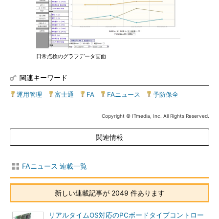
日常点検のグラフデータ画面
関連キーワード
運用管理
|
富士通
|
FA
|
FAニュース
|
予防保全
Copyright © ITmedia, Inc. All Rights Reserved.
関連情報
FAニュース 連載一覧
新しい連載記事が 2049 件あります
リアルタイムOS対応のPCボードタイプコントロー