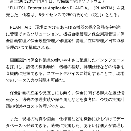
富士通は2017年1月11日、設備保全管理ソフトウェア
「FUJITSU Enterprise Application PLANTIA」（PLANTIA）を発
売した。価格は、5ライセンスで250万円から（税別）となる。
PLANTIAは、現場におけるあらゆる機器の保全業務を包括的
に管理できるソリューション。機器台帳管理／保全周期管理／保
全計画管理／保全履歴管理／修理案件管理／在庫管理／日常点検
管理の7つで構成される。
画面設計は保全作業員の使いやすさに配慮したインタフェース
を採用し、設備の稼働場所、機器の種類、詳細仕様などの情報を
直観的に把握できる。スマートデバイスに対応することで、現場
でのデータ入力や閲覧も可能だ。
保全計画の立案や見直しにも向く。保全に関する膨大な履歴情
報から、過去の修理実績や保全周期などを参考に、今後の実施計
画の検討やコスト管理ができる。
また、現場の写真や図面、仕様書などを機器にひも付けてデー
タベースへ登録できる。過去に実施した、あるいは個人が管理し