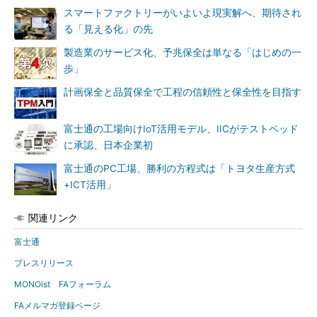
スマートファクトリーがいよいよ現実解へ、期待され
る「見える化」の先
製造業のサービス化、予兆保全は単なる「はじめの一
歩」
計画保全と品質保全で工程の信頼性と保全性を目指す
富士通の工場向けIoT活用モデル、IICがテストベッド
に承認、日本企業初
富士通のPC工場、勝利の方程式は「トヨタ生産方式
+ICT活用」
関連リンク
富士通
プレスリリース
MONOist FAフォーラム
FAメルマガ登録ページ