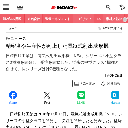
組み込み開発
メカ設計
製造マネジメント
モビリティ
FA
素材／化学
ニュース
2017年1月12日
FAニュース
精密度や生産性が向上した電気式射出成形機
日精樹脂工業は、電気式射出成形機「NEX」シリーズの小型クラ
ス3機種を開発し、受注を開始した。従来の中型クラス4機種と
併せて、同シリーズは計7機種となった。
[MONOist]
PC用表示
関連情報
Share
Post
LINE
Hatena
日精樹脂工業は2016年12月13日、電気式射出成形機「NEX」シ
リーズの小型クラスを開発し、受注を開始したと発表した。型締
力490kN（50トン）の「NEX50IV」、同784kN（80トン）の