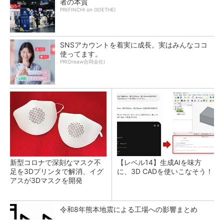
者の本質
PR(FINCHI on GOETHE)
SNSアカウントを着実に成長。実はみんなココ
使ってます。
PR(Dreaw合同会社)
新型コロナで深刻なマスク不
【レベル14】生成AIを味方
足を3Dプリンタで解消、イグ
に、3D CADを使いこなそう！
アスが3Dマスクを開発
令和8年熊本地震による工場への影響まとめ