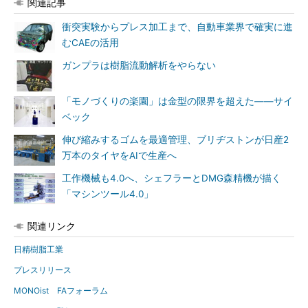
関連記事
衝突実験からプレス加工まで、自動車業界で確実に進
むCAEの活用
ガンプラは樹脂流動解析をやらない
「モノづくりの楽園」は金型の限界を超えた――サイ
ベック
伸び縮みするゴムを最適管理、ブリヂストンが日産2
万本のタイヤをAIで生産へ
工作機械も4.0へ、シェフラーとDMG森精機が描く
「マシンツール4.0」
関連リンク
日精樹脂工業
プレスリリース
MONOist FAフォーラム