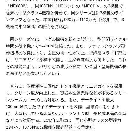
「NEX80IV」、同1080kN（110トン）の「NEX11IV」の3機種で、
従来の中型クラス4機種と併せて、同シリーズは計7機種のライ
ンアップとなった。本体価格は920万～1140万円（税別）で、3
機種で年間500台の販売を見込む。
同シリーズでは、トグル機構を新たに設計し、型開閉サイクル
時間を従来機より5～20％短縮した。また、フラットクランプ型
締機構の改良により、面圧の均一性が向上。型締盤スライド部に
は、リニアガイドを標準装備し、型締直進精度も向上した。これ
らの機能により、バリなどの成形不良防止や金型・型締機構の長
寿命化などを実現したという。
さらに、耐摩耗性に優れたトグル機構とリニアガイドを採用
し、クリーン度が向上した。容器や医療業界などが求めるクリー
ンルームのニーズにも対応する。また、デーライトを最大
100mm延長したワイドデーライトを装備。型厚範囲を引き上
げ、大型化している金型やホットランナ金型、長尺成形品の金型
などにも対応する。2017年2月には、同じ小型クラスの型締力
294kN／1373kNの2機種を販売開始する予定だ。