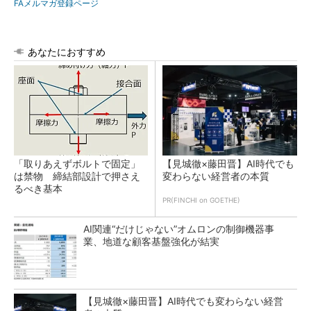
FAメルマガ登録ページ
あなたにおすすめ
「取りあえずボルトで固定」
【見城徹×藤田晋】AI時代でも
は禁物 締結部設計で押さえ
変わらない経営者の本質
るべき基本
PR(FINCHI on GOETHE)
AI関連“だけじゃない”オムロンの制御機器事
業、地道な顧客基盤強化が結実
【見城徹×藤田晋】AI時代でも変わらない経営