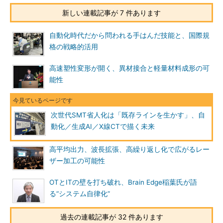
新しい連載記事が 7 件あります
自動化時代だから問われる手はんだ技能と、国際規
格の戦略的活用
高速塑性変形が開く、異材接合と軽量材料成形の可
能性
次世代SMT省人化は「既存ラインを生かす」、自
動化／生成AI／X線CTで描く未来
高平均出力、波長拡張、高繰り返し化で広がるレー
ザー加工の可能性
OTとITの壁を打ち破れ、Brain Edge稲葉氏が語
る“システム自律化”
過去の連載記事が 32 件あります