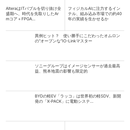
AlteraはITバブルを切り抜け全
フィジカルAIに注力するイン
盛期へ、時代を先取りしたAr
テル、組み込み市場での約40
mコア＋FPGA...
年の実績を生かせるか
異例ヒット？ 使い勝手にこだわったオムロン
の“オープンな”IO-Linkマスター
ソニーグループはイメージセンサーが過去最高
益、熊本地震の影響も限定的
BYDの軽EV「ラッコ」は世界初の軽SDV、新開
発の「X-PACK」に電動システ...