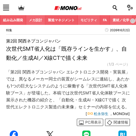
組み込み開発
メカ設計
製造マネジメント
モビリティ
FA
素材／化学
特集
2026年6月2日
第2回 関西ネプコンジャパン
次世代SMT省人化は「既存ラインを生かす」、自
動化／生成AI／X線CTで描く未来
（1/3 ページ）
「第2回 関西ネプコンジャパン エレクトロニクス開発・実装展」
では、異なるメーカー同士の装置がシームレスに連結し、あたか
も1つの巨大なシステムのように稼働する「次世代SMT省人化体
験ブース」が登場した。本稿では次世代SMT省人化体験ブースに
展示された機器の紹介と、「自動化・生成AI・X線CTで描く 次
世代エレクトロニクス製造の未来像」セミナーの内容を伝える。
[
松永弥生
，MONOist]
PC用表示
関連情報