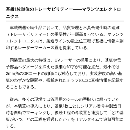
基板1枚単位のトレーサビリティー――マランツエレクトロ
ニクス
車載機器や民生品において、品質管理と不具合発生時の追跡
（トレーサビリティー）の重要性が一層高まっている。マランツ
エレクトロニクスは、製造ラインの最上位工程で基板に情報を刻
印するレーザーマーカー装置を提案している。
同装置の最大の特徴は、UVレーザーの採用により、基板や電
子部品へダメージを抑えた微細な印字が可能な点だ。最小では
2mm角のQRコードの刻印にも対応しており、実装密度の高い基
板のわずかな隙間や、搭載されたチップの上に直接情報を記録す
ることもできる。
従来、多くの現場では管理用のシールの手貼りに頼っていた
が、本装置の導入により、基板1枚ごとにシリアル番号や製造日
時を自動でマーキングし、後続工程の各装置と連携して「どの基
板がいつ、どの工程を通過したか」をリアルタイムで追跡可能に
する。