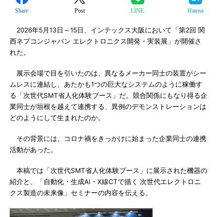
Share
Post
LINE
Hatena
2026年5月13日～15日、インテックス大阪において「第2回 関
西ネプコンジャパン エレクトロニクス開発・実装展」が開催さ
れた。
展示会場で目を引いたのは、異なるメーカー同士の装置がシー
ムレスに連結し、あたかも1つの巨大なシステムのように稼働す
る「次世代SMT省人化体験ブース」だ。競合関係にもなり得る企
業同士が垣根を越えて連携する、異例のデモンストレーションは
どのようにして生まれたのか。
その背景には、コロナ禍をきっかけに始まった企業同士の連携
活動があった。
本稿では「次世代SMT省人化体験ブース」に展示された機器の
紹介と、「自動化・生成AI・X線CTで描く 次世代エレクトロニ
クス製造の未来像」セミナーの内容を伝える。