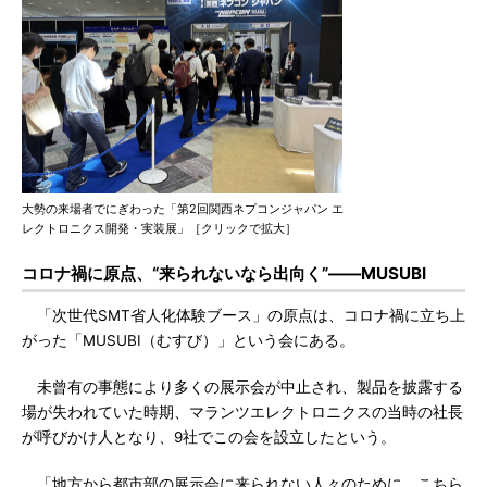
大勢の来場者でにぎわった「第2回関西ネプコンジャパン エ
レクトロニクス開発・実装展」［クリックで拡大］
コロナ禍に原点、“来られないなら出向く”――MUSUBI
「次世代SMT省人化体験ブース」の原点は、コロナ禍に立ち上
がった「MUSUBI（むすび）」という会にある。
未曾有の事態により多くの展示会が中止され、製品を披露する
場が失われていた時期、マランツエレクトロニクスの当時の社長
が呼びかけ人となり、9社でこの会を設立したという。
「地方から都市部の展示会に来られない人々のために、こちら