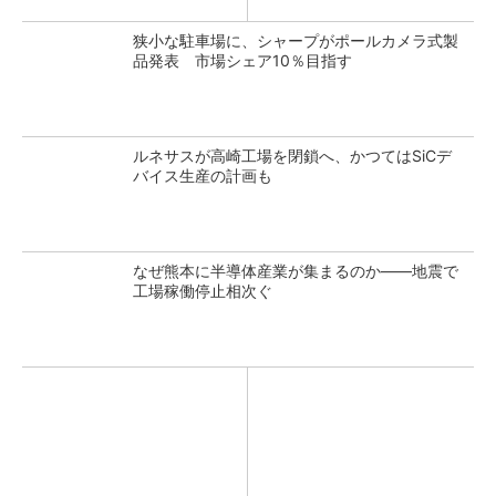
狭小な駐車場に、シャープがポールカメラ式製
品発表 市場シェア10％目指す
ルネサスが高崎工場を閉鎖へ、かつてはSiCデ
バイス生産の計画も
なぜ熊本に半導体産業が集まるのか――地震で
工場稼働停止相次ぐ