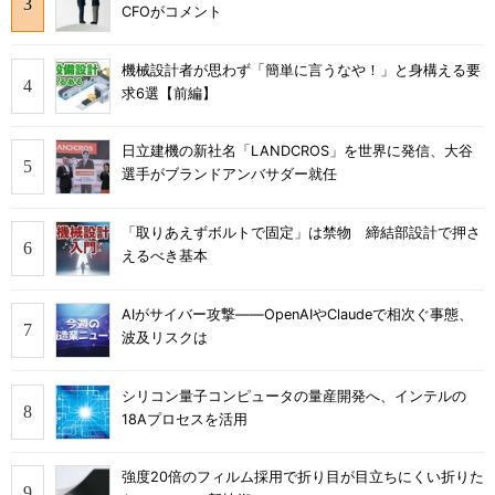
CFOがコメント
機械設計者が思わず「簡単に言うなや！」と身構える要
求6選【前編】
日立建機の新社名「LANDCROS」を世界に発信、大谷
選手がブランドアンバサダー就任
「取りあえずボルトで固定」は禁物 締結部設計で押さ
えるべき基本
AIがサイバー攻撃――OpenAIやClaudeで相次ぐ事態、
波及リスクは
シリコン量子コンピュータの量産開発へ、インテルの
18Aプロセスを活用
強度20倍のフィルム採用で折り目が目立ちにくい折りた