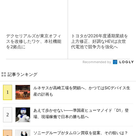
デクセリアルズが東京オフィ
トヨタが2026年度通期業績を
スを改修したワケ、本社機能
上方修正、好調なHEVは次世
を2拠点に
代電池で競争力を強化へ
Recommended by
記事ランキング
ルネサスが高崎工場を閉鎖へ、かつてはSiCデバイス生
産の計画も
あえて歩かせない――準国産ヒューマノイド「D1」登
場、現場稼働で日本の勝ち筋へ
ソニーグループがタムロン買収を提案、その狙いは？