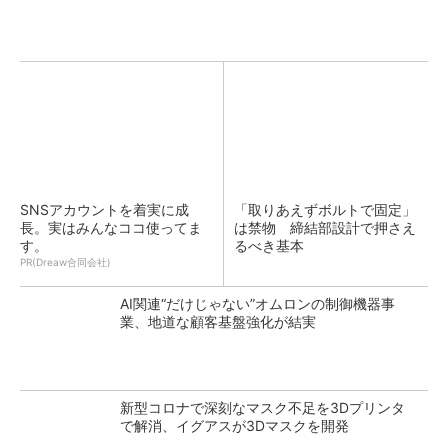
SNSアカウントを着実に成
「取りあえずボルトで固定」
長。実はみんなココ使ってま
は禁物 締結部設計で押さえ
す。
るべき基本
PR(Dreaw合同会社)
AI関連“だけじゃない”オムロンの制御機器事
業、地道な顧客基盤強化が結実
新型コロナで深刻なマスク不足を3Dプリンタ
で解消、イグアスが3Dマスクを開発