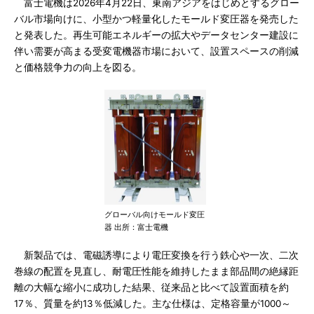
富士電機は2026年4月22日、東南アジアをはじめとするグロー
バル市場向けに、小型かつ軽量化したモールド変圧器を発売した
と発表した。再生可能エネルギーの拡大やデータセンター建設に
伴い需要が高まる受変電機器市場において、設置スペースの削減
と価格競争力の向上を図る。
グローバル向けモールド変圧
器 出所：富士電機
新製品では、電磁誘導により電圧変換を行う鉄心や一次、二次
巻線の配置を見直し、耐電圧性能を維持したまま部品間の絶縁距
離の大幅な縮小に成功した結果、従来品と比べて設置面積を約
17％、質量を約13％低減した。主な仕様は、定格容量が1000～