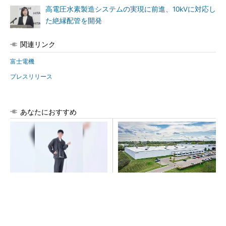
高電圧水素製造システムの実現に前進、10kVに対応し
た絶縁配管を開発
関連リンク
富士電機
プレスリリース
あなたにおすすめ
【西野亮廣】つくりたいもの
三菱電機が米国でデータセン
を追求できる環境の作り方と
ター冷却機器の工場設立、自
は
動車用電装品工場を改修
PR(FINCHI on GOETHE)