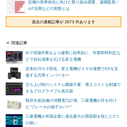
設備の長寿命化に向けた取り組み調査、遠隔監視／
IoT活用などの実態とは
過去の連載記事が 2973 件あります
関連記事
AIで現場作業をより確実に効率的に、作業即時判定な
どで自社成果を広げる富士電機
従来比15％小型化、富士電機がスマホ連携でDXを支
援する汎用インバーター
立ち上げ時のシステム構築不要、導入コストも削減で
きるプログラマブル表示器
既存生産設備の消費電力計測、三菱電機が目を付け
た“ブレーカの端子カバー”
三菱電機が米国企業に過去最大の買収額を投じた2つ
の狙い