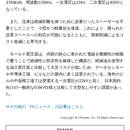
3150kVA、周波数が50Hz。一次電圧は22kV、二次電圧は400Vと
なっている。
また、従来は絶縁距離を保つために必要だったスペーサーを不
要としたことで、小型かつ軽量化を達成。これにより、限られた
設置スペースへの対応が可能になるとともに、部材削減によるコ
スト低減にも寄与する。
モールド変圧器は、内部の鉄心に巻かれた電線を難燃性の樹脂
で覆うことで絶縁性と防災性を確保した機器だ。絶縁油を使用す
る油入変圧器と比較して火災リスクが低いため、データセンター
や半導体工場、ビルなどの屋内に多く設置されている。海外のビ
ルや中規模工場では受電する一次電圧が22kVと高く、日本国内
向けの一般的な6.6kV仕様と比較して大型化しやすい課題があっ
た。
⇒その他の「FAニュース」の記事はこちら
Copyright © ITmedia, Inc. All Rights Reserved.