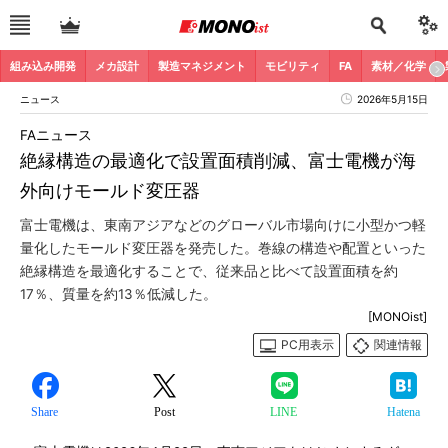
組み込み開発
メカ設計
製造マネジメント
モビリティ
FA
素材／化学
ニュース
2026年5月15日
FAニュース
絶縁構造の最適化で設置面積削減、富士電機が海
外向けモールド変圧器
富士電機は、東南アジアなどのグローバル市場向けに小型かつ軽
量化したモールド変圧器を発売した。巻線の構造や配置といった
絶縁構造を最適化することで、従来品と比べて設置面積を約
17％、質量を約13％低減した。
[MONOist]
PC用表示
関連情報
Share
Post
LINE
Hatena