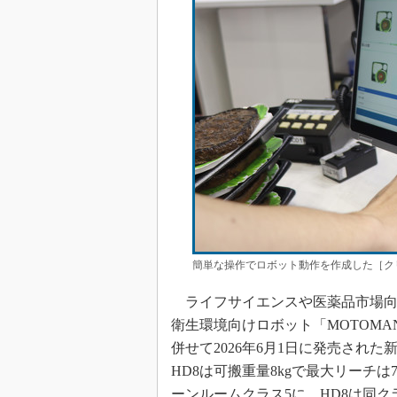
簡単な操作でロボット動作を作成した［ク
ライフサイエンスや医薬品市場向
衛生環境向けロボット「MOTOMAN-
併せて2026年6月1日に発売された新
HD8は可搬重量8kgで最大リーチは72
ーンルームクラス5に、HD8は同ク