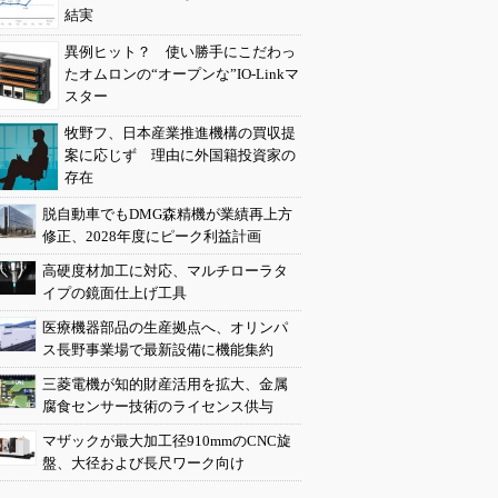
結実
異例ヒット？ 使い勝手にこだわっ
たオムロンの“オープンな”IO-Linkマ
スター
牧野フ、日本産業推進機構の買収提
案に応じず 理由に外国籍投資家の
存在
脱自動車でもDMG森精機が業績再上方
修正、2028年度にピーク利益計画
高硬度材加工に対応、マルチローラタ
イプの鏡面仕上げ工具
医療機器部品の生産拠点へ、オリンパ
ス長野事業場で最新設備に機能集約
三菱電機が知的財産活用を拡大、金属
腐食センサー技術のライセンス供与
マザックが最大加工径910mmのCNC旋
盤、大径および長尺ワーク向け