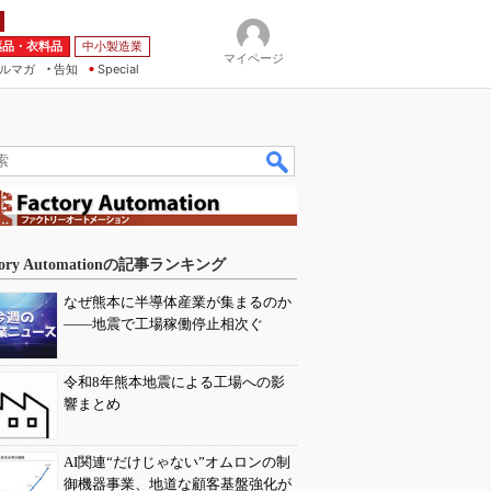
薬品・衣料品
中小製造業
マイページ
ルマガ
告知
Special
tory Automationの記事ランキング
なぜ熊本に半導体産業が集まるのか
――地震で工場稼働停止相次ぐ
令和8年熊本地震による工場への影
響まとめ
AI関連“だけじゃない”オムロンの制
御機器事業、地道な顧客基盤強化が