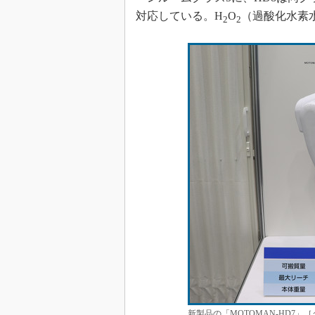
対応している。H
O
（過酸化水素
2
2
新製品の「MOTOMAN-HD7」