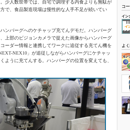
る。少人数世帯では、自宅で調理する内食よりも無駄が
コー
一方で、食品製造現場は慢性的な人手不足が続いてい
イン
ハンバーグへのケチャップ充てんデモだ。ハンバーグ
し、上部のビジョンカメラで捉えた画像からハンバーグ
ンコーダー情報と連携してワークに追従する充てん機を
よく
 NEXT-NEX10」が追従しながらハンバーグにケチャッ
巻くように充てんする。ハンバーグの位置を変えても、