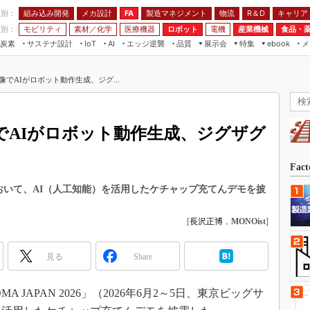
程別：
組み込み開発
メカ設計
製造マネジメント
物流
R＆D
キャリア
FA
業別：
モビリティ
素材／化学
医療機器
ロボット
電機
産業機械
食品・
炭素
サステナ設計
エッジ逆襲
品質
展示会
特集
メ
IoT
AI
ebook
伝承
組み込み開発
CEATEC
読者調査まとめ
編集後記
でAIがロボット動作生成、ジグ...
JIMTOF
保全
メカ設計
つながるクルマ
組込み/エッジ コンピューティング
ス
 AI
製造マネジメント
5G
展＆IoT/5Gソリューション展
VR／AR
FA
でAIがロボット動作生成、ジグザグ
IIFES
モビリティ
フィールドサービス
国際ロボット展
素材／化学
FPGA
Fac
ジャパンモビリティショー
組み込み画像技術
6」において、AI（人工知能）を活用したケチャップ充てんデモを披
TECHNO-FRONTIER
組み込みモデリング
人テク展
[
長沢正博
，
MONOist
]
Windows Embedded
スマート工場EXPO
車載ソフト開発
見る
Share
EdgeTech+
ISO26262
日本ものづくりワールド
JAPAN 2026」（2026年6月2～5日、東京ビッグサ
無償設計ツール
AUTOMOTIVE WORLD