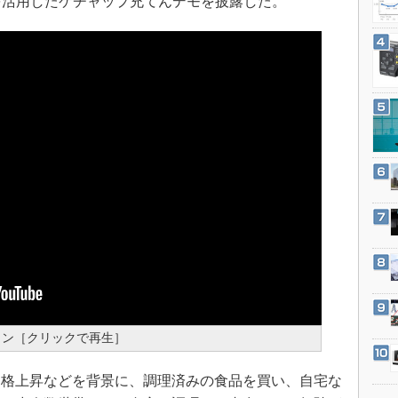
を活用したケチャップ充てんデモを披露した。
3Dプリンタ
産業オープンネット展
デジタルツインとCAE
S＆OP
インダストリー4.0
イノベーション
製造業ビッグデータ
メイドインジャパン
植物工場
知財マネジメント
海外生産
グローバル設計・開発
制御セキュリティ
新型コロナへの対応
ョン［クリックで再生］
格上昇などを背景に、調理済みの食品を買い、自宅な