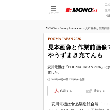
工
産
メディア
脱
つながる技術
AI×技術
MONOist
>
Factory Automation
>
見本画像と作業前画像
つながる工場
AI×設備
つながるサービ
Physical
FOOMA JAPAN 2026
見本画像と作業前画像
やうずまき充てんも
安川電機は「FOOMA JAPAN 202
露した。
2026年06月03日 07時15分 公開
印刷する
通知する
安川電機は食品製造総合展「FOOMA 