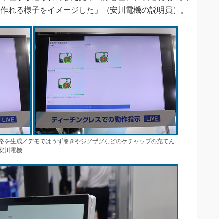
を作れる様子をイメージした」（安川電機の説明員）。
路を生成／デモではうず巻きやジグザグなどのケチャップの充てん
安川電機